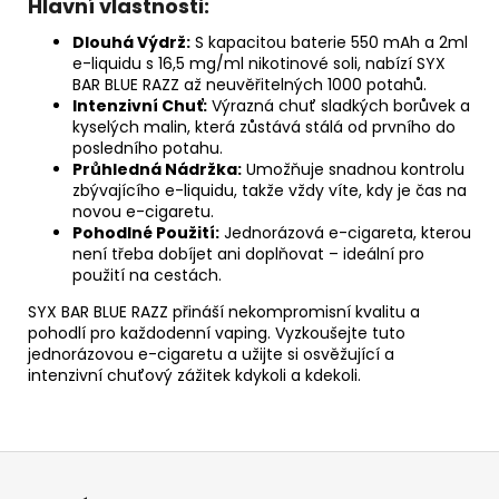
Hlavní vlastnosti:
Dlouhá Výdrž:
S kapacitou baterie 550 mAh a 2ml
e-liquidu s 16,5 mg/ml nikotinové soli, nabízí SYX
BAR BLUE RAZZ až neuvěřitelných 1000 potahů.
Intenzivní Chuť:
Výrazná chuť sladkých borůvek a
kyselých malin, která zůstává stálá od prvního do
posledního potahu.
Průhledná Nádržka:
Umožňuje snadnou kontrolu
zbývajícího e-liquidu, takže vždy víte, kdy je čas na
novou e-cigaretu.
Pohodlné Použití:
Jednorázová e-cigareta, kterou
není třeba dobíjet ani doplňovat – ideální pro
použití na cestách.
SYX BAR BLUE RAZZ přináší nekompromisní kvalitu a
pohodlí pro každodenní vaping. Vyzkoušejte tuto
jednorázovou e-cigaretu a užijte si osvěžující a
intenzivní chuťový zážitek kdykoli a kdekoli.
Z
á