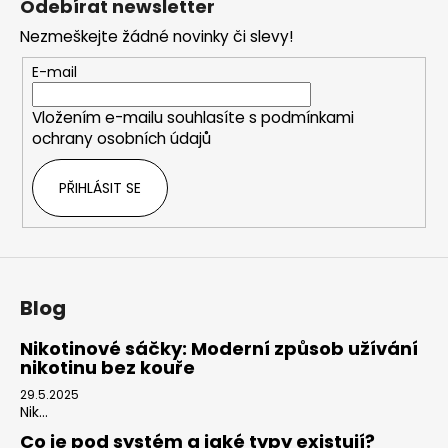
Odebírat newsletter
p
Nezmeškejte žádné novinky či slevy!
a
t
E-mail
í
Vložením e-mailu souhlasíte s
podmínkami
ochrany osobních údajů
PŘIHLÁSIT SE
Blog
Nikotinové sáčky: Moderní způsob užívání
nikotinu bez kouře
29.5.2025
Nik...
Co je pod systém a jaké typy existují?