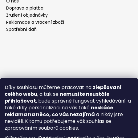
O nás
Doprava a platba
Zrušení objednávky
Reklamace a vrácení zboží
Spotřební daň
Díky souhlasu můžeme pracovat na
zlepšovaní
celého webu
, a tak se
nemusíte neustále
přihlašovat
, bude správně fungovat vyhledávání, a
také díky personalizaci na vás také
neskáče
reklama na něco, co vás nezajímá
a nikdy jste
neviděli. K tomu potřebujeme váš souhlas se
zpracováním souborů cookies.
Kliknutím na „Souhlasím“ souhlasíte s tím, že nám