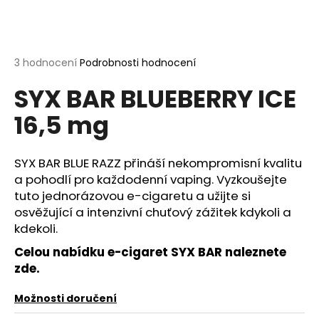
a
j
í
Průměrné
3 hodnocení
Podrobnosti hodnocení
t
hodnocení
?
SYX BAR BLUEBERRY ICE
produktu
je
16,5 mg
5,0
z
5
hvězdiček.
SYX BAR BLUE RAZZ přináší nekompromisní kvalitu
HLEDAT
a pohodlí pro každodenní vaping. Vyzkoušejte
tuto jednorázovou e-cigaretu a užijte si
osvěžující a intenzivní chuťový zážitek kdykoli a
D
kdekoli.
o
Celou nabídku e-cigaret SYX BAR
naleznete
p
zde.
o
r
Možnosti doručení
u