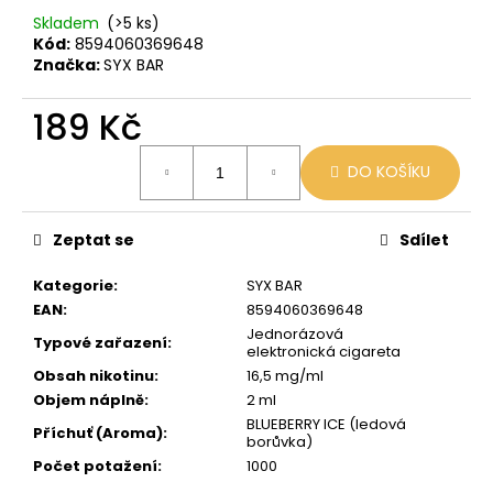
č
Skladem
(>5 ks)
u
Kód:
8594060369648
j
Značka:
SYX BAR
e
m
189 Kč
e
Měrná
DO KOŠÍKU
cena:
VENIX
PRO
CAPPUCINO-
Zeptat se
Sdílet
X
79
Kategorie
:
SYX BAR
Kč
EAN
:
8594060369648
Původně:
169
Jednorázová
Typové zařazení
:
Kč
elektronická cigareta
Obsah nikotinu
:
16,5 mg/ml
Objem náplně
:
2 ml
BLUEBERRY ICE (ledová
Příchuť (Aroma)
:
borůvka)
Počet potažení
:
1000