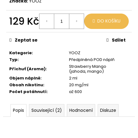
č
Značka:
YOOZ
u
j
129 Kč
e
DO KOŠÍKU
m
Měrná
e
cena:
Zeptat se
Sdílet
LIO
Kategorie
:
YOOZ
POD
Typ
:
Předplněná POD náplň
SUMMER
Strawberry Mango
MIX
Příchuť (Aroma)
:
(jahoda, mango)
59
Objem náplně
:
2 ml
Kč
Obsah nikotinu
:
20 mg/ml
Původně:
Počet potáhnutí
:
až 600
99
Kč
Popis
Související (2)
Hodnocení
Diskuze