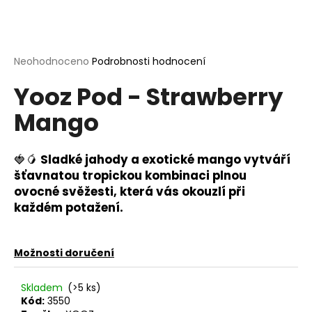
a
j
í
Průměrné
Neohodnoceno
Podrobnosti hodnocení
t
hodnocení
?
Yooz Pod - Strawberry
produktu
je
Mango
0,0
z
5
hvězdiček.
🍓🥭
Sladké jahody a exotické mango vytváří
HLEDAT
šťavnatou tropickou kombinaci plnou
ovocné svěžesti, která vás okouzlí při
každém potažení.
D
o
p
Možnosti doručení
o
r
Skladem
(>5 ks)
u
Kód:
3550