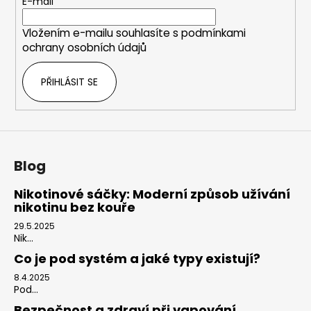
t
E-mail
í
Vložením e-mailu souhlasíte s
podmínkami
ochrany osobních údajů
PŘIHLÁSIT SE
Blog
Nikotinové sáčky: Moderní způsob užívání
nikotinu bez kouře
29.5.2025
Nik...
Co je pod systém a jaké typy existují?
8.4.2025
Pod...
Bezpečnost a zdraví při vapování