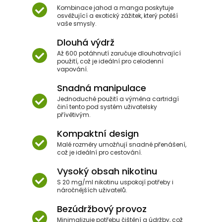
Kombinace jahod a manga poskytuje
osvěžující a exotický zážitek, který potěší
vaše smysly.
Dlouhá výdrž
Až 600 potáhnutí zaručuje dlouhotrvající
použití, což je ideální pro celodenní
vapování.
Snadná manipulace
Jednoduché použití a výměna cartridgí
činí tento pod systém uživatelsky
přívětivým.
Kompaktní design
Malé rozměry umožňují snadné přenášení,
což je ideální pro cestování.
Vysoký obsah nikotinu
S 20 mg/ml nikotinu uspokojí potřeby i
náročnějších uživatelů.
Bezúdržbový provoz
Minimalizuje potřebu čištění a údržby, což