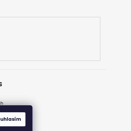
S
ch
ouhlasím