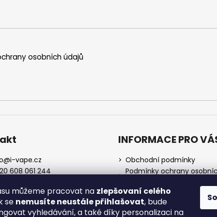
chrany osobních údajů
akt
INFORMACE PRO VÁ
o
@
i-vape.cz
Obchodní podmínky
20 608 061 244
Podmínky ochrany osobní
údajů
lasu můžeme pracovat na
zlepšovaní celého
O nás
S
ak se
nemusíte neustále přihlašovat
, bude
Doprava a platba
ngovat vyhledávání, a také díky personalizaci na
Zrušení objednávky