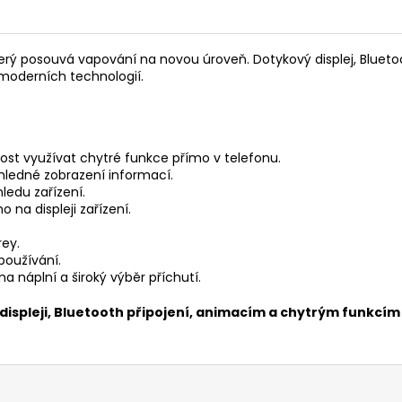
terý posouvá vapování na novou úroveň. Dotykový displej, Bluetoo
y moderních technologií.
st využívat chytré funkce přímo v telefonu.
hledné zobrazení informací.
ledu zařízení.
 na displeji zařízení.
ey.
používání.
 náplní a široký výběr příchutí.
displeji, Bluetooth připojení, animacím a chytrým funkcí