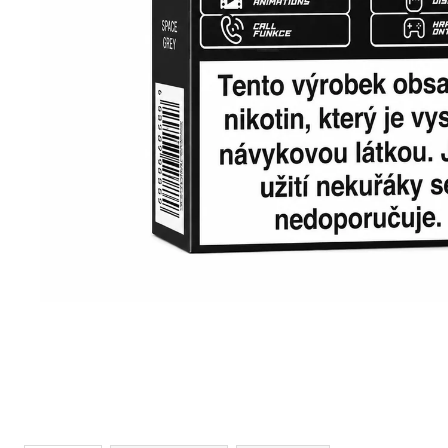
VENIX PRO CAPPUCINO-X
79 Kč
Původně:
169 Kč