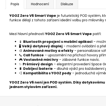
Popis
Hodnocení
Diskuze
YOOZ Zero V6 Smart Vape
je futuristický POD systém, k
funkce dělají z tohoto zařízení ideální volbu pro milovník
Mezi hlavní přednosti
YOOZ Zero V6 Smart Vape
patří:
📱
Bluetooth propojení s mobilní aplikací
– možno
🖥️
Velký dotykový displej
– moderní ovládání a pře
🎨
Animované motivy a efekty
– personalizace vzh
📞
Call funkce
– upozornění na příchozí hovory přímo
🎮
Vestavěné mini hry
– zábavné funkce navíc.
✨
Prémiový design
– elegantní provedení Space Gr
🔋
Dobíjecí baterie
– dlouhá výdrž pro každodenní 
💨
Kompatibilita s YOOZ pody
– jednoduchá výměna
YOOZ Zero V6 není jen POD systém. Díky dotykovému 
jednom stylovém zařízení.
Z
á