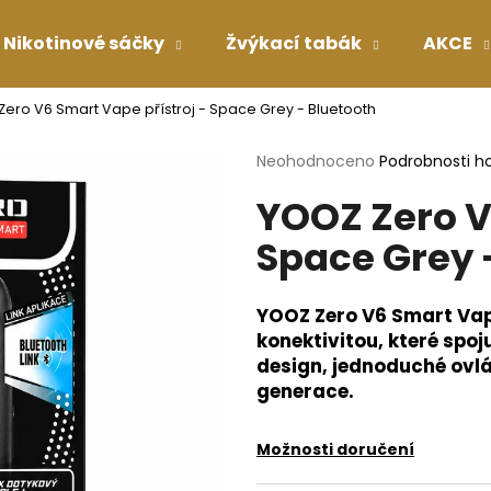
Nikotinové sáčky
Žvýkací tabák
AKCE
ero V6 Smart Vape přístroj - Space Grey - Bluetooth
Co potřebujete najít?
Průměrné
Neohodnoceno
Podrobnosti h
hodnocení
YOOZ Zero V
produktu
HLEDAT
je
Space Grey 
0,0
z
5
Doporučujeme
hvězdiček.
YOOZ Zero V6 Smart Vap
konektivitou, které spoj
design, jednoduché ovl
generace.
Možnosti doručení