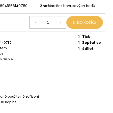
 MIX
6941866140780
Značka:
Bez bonusových bodů
DO KOŠÍKU
Tisk
6140780
Zeptat se
stém
Sdílet
th
ý displej
ně použitelné zařízení
OD náplně