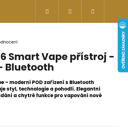
Hledat
Přihlášení
Nákupní
Doplňky stravy
Energy-kofeinové produk
košík
odnocení
6 Smart Vape přístroj -
- Bluetooth
e – moderní POD zařízení s Bluetooth
uje styl, technologie a pohodlí. Elegantní
ádání a chytré funkce pro vapování nové
Následující