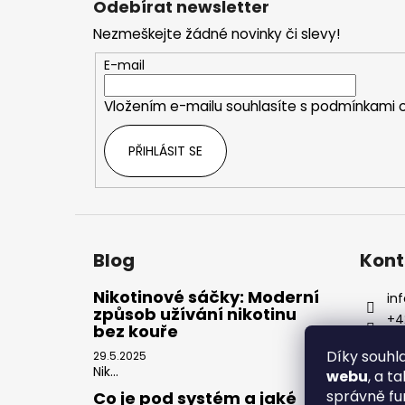
Odebírat newsletter
p
Nezmeškejte žádné novinky či slevy!
a
t
E-mail
í
Vložením e-mailu souhlasíte s
podmínkami o
PŘIHLÁSIT SE
Blog
Kont
Nikotinové sáčky: Moderní
inf
způsob užívání nikotinu
+4
bez kouře
Díky souh
29.5.2025
Nik...
webu
, a t
správně fu
Co je pod systém a jaké