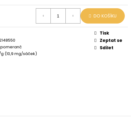
 MIX
DO KOŠÍKU
Tisk
2148550
Zeptat se
a pomeranč
Sdílet
/g (10,9 mg/sáček)