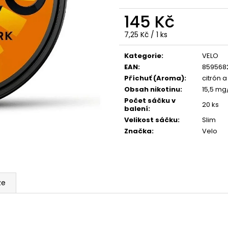
VENIX X2 COLA-X
LIO POD SUMMER
145 Kč
79 Kč
59 Kč
Původně:
169 Kč
Původně:
99 Kč
Měrná
7,25 Kč / 1 ks
cena:
Kategorie
:
VELO
EAN
:
859568
Příchuť (Aroma)
:
citrón 
Obsah nikotinu
:
15,5 mg
Počet sáčku v
20 ks
balení
:
Velikost sáčku
:
Slim
Značka
:
Velo
ze