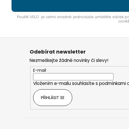
Použití VELO je velmi snadné: jednoduše umístěte sáček po
osvěž
Z
á
Odebírat newsletter
p
Nezmeškejte žádné novinky či slevy!
a
t
E-mail
í
Vložením e-mailu souhlasíte s
podmínkami o
PŘIHLÁSIT SE