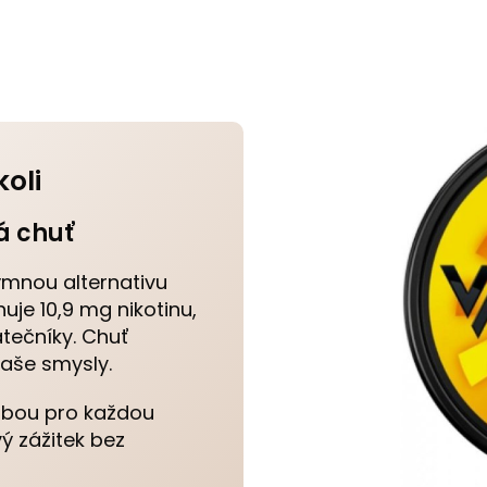
oli
á chuť
mnou alternativu
uje 10,9 mg nikotinu,
átečníky. Chuť
aše smysly.
olbou pro každou
ový zážitek bez