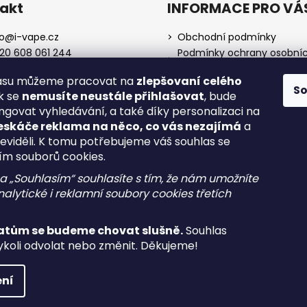
akt
INFORMACE PRO VÁ
o
@
i-vape.cz
Obchodní podmínky
20 608 061 244
Podmínky ochrany osobní
údajů
lasu můžeme pracovat na
zlepšovaní celého
O nás
S
ak se
nemusíte neustále přihlašovat
, bude
Doprava a platba
ngovat vyhledávání, a také díky personalizaci na
Zrušení objednávky
eskáče reklama na něco, co vás nezajímá
a
Reklamace a vrácení zboží
neviděli. K tomu potřebujeme váš souhlas se
Spotřební daň
ím souborů cookies.
na „Souhlasím“ souhlasíte s tím, že nám umožníte
alytické i reklamní soubory cookies třetích
atům se budeme chovat slušně.
Souhlas
koli odvolat nebo změnit. Děkujeme!
a.
Upravit nastavení cookies
ní