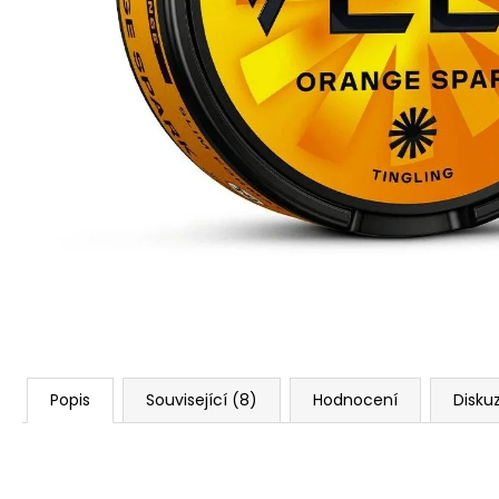
VENIX PRO CAPPUCINO-X
79 Kč
Původně:
169 Kč
Popis
Související (8)
Hodnocení
Disku