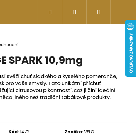
Hledat
Přihlášení
Nákupní
Doplňky stravy
Energy-kofeinové produk
košík
odnocení
E SPARK 10,9mg
ší svěží chuť sladkého a kyselého pomeranče,
lesk pro vaše smysly. Tato unikátní příchuť
jící citrusovou pikantností, což ji činí ideální
í něco jiného než tradiční tabákové produkty.
Následující
Kód:
1472
Značka:
VELO