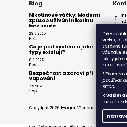
Blog
Kont
Nikotinové sáčky: Moderní
inf
způsob užívání nikotinu
+4
bez kouře
Díky souh
29.5.2025
Nik...
webu
, a t
správně fu
Co je pod systém a jaké
typy existují?
vás také
n
nikdy jste 
8.4.2025
zpracován
Pod...
Bezpečnost a zdraví při
Kliknutím 
vapování
používat an
stran.
7.9.2023
Vap...
K vašim d
můžete kdy
Copyright 2026
i-vape
. Všechna práva vyhrazen
Nastave