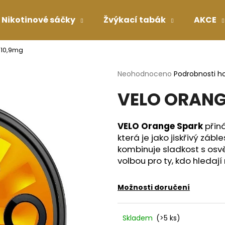
Nikotinové sáčky
Žvýkací tabák
AKCE
 10,9mg
Co potřebujete najít?
Průměrné
Neohodnoceno
Podrobnosti h
hodnocení
VELO ORANG
produktu
HLEDAT
je
0,0
z
VELO Orange Spark
přiná
5
Doporučujeme
která je jako jiskřivý záb
hvězdiček.
kombinuje sladkost s osvěžu
volbou pro ty, kdo hledaj
Možnosti doručení
Skladem
(>5 ks)