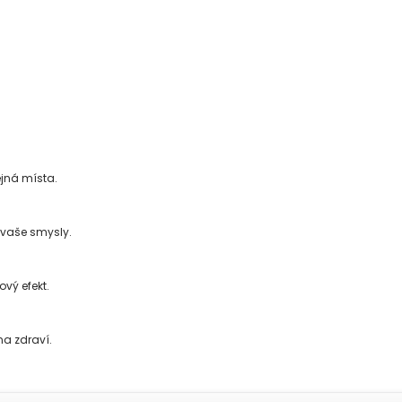
ejná místa.
vaše smysly.
vý efekt.
na zdraví.