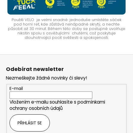
Použití VELO je velmi snadné: jednoduše umístěte sáček
pod horní ret, kde zůstává nenápadně skrytý, a nechte
působit až 30 minut. Během této doby se postupně uvolňuje
nikotin spolu s osvěžujícími chutěmi, což poskytuje
dlouhotrvající pocit svěžesti a spokojenosti.
Z
á
Odebírat newsletter
p
Nezmeškejte žádné novinky či slevy!
a
t
E-mail
í
Vložením e-mailu souhlasíte s
podmínkami
ochrany osobních údajů
PŘIHLÁSIT SE