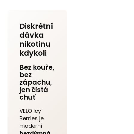
Diskrétní
dávka
nikotinu
kdykoli
Bez kouře,
bez
zápachu,
jen čistá
chuť
VELO Icy
Berries je
moderní
bezdýmná