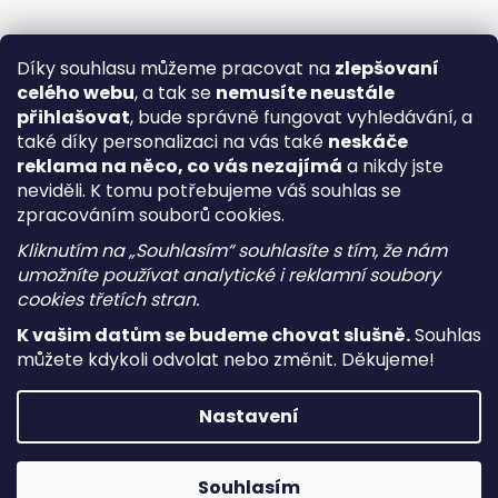
Díky souhlasu můžeme pracovat na
zlepšovaní
celého webu
, a tak se
nemusíte neustále
přihlašovat
, bude správně fungovat vyhledávání, a
také díky personalizaci na vás také
neskáče
reklama na něco, co vás nezajímá
a nikdy jste
neviděli. K tomu potřebujeme váš souhlas se
zpracováním souborů cookies.
Kliknutím na „Souhlasím“ souhlasíte s tím, že nám
umožníte používat analytické i reklamní soubory
cookies třetích stran.
K vašim datům se budeme chovat slušně.
Souhlas
můžete kdykoli odvolat nebo změnit. Děkujeme!
Vytvořil Shoptet
Nastavení
Copyright 2026
i-vape
. Všechna práva vyhrazena.
Upravit
nastavení cookies
Souhlasím