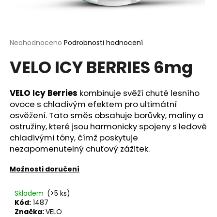
a
j
í
Průměrné
Neohodnoceno
Podrobnosti hodnocení
t
hodnocení
?
VELO ICY BERRIES 6mg
produktu
je
0,0
z
VELO Icy Berries
kombinuje svěží chutě lesního
5
ovoce s chladivým efektem pro ultimátní
hvězdiček.
HLEDAT
osvěžení. Tato směs obsahuje borůvky, maliny a
ostružiny, které jsou harmonicky spojeny s ledově
chladivými tóny, čímž poskytuje
nezapomenutelný chuťový zážitek.
D
o
Možnosti doručení
p
o
Skladem
(>5 ks)
r
Kód:
1487
u
Značka:
VELO