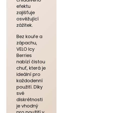
efektu
zajišťuje
osvěžující
zážitek.
Bez kouře a
zápachu,
VELO Icy
Berries
nabízí čistou
chuť, která je
ideální pro
každodenní
použití. Díky
své
diskrétnosti
je vhodný
pro použití v