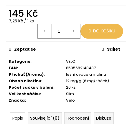
č
u
145 Kč
j
e
Měrná
7,25 Kč / 1 ks
m
cena:
DO KOŠÍKU
e
Zeptat se
Sdílet
LIO
POD
SUMMER
Kategorie
:
VELO
MIX
EAN
:
8595682148437
59
Příchuť (Aroma)
:
lesní ovoce a malina
Kč
Obsah nikotinu
:
12 mg/g (6 mg/sáček)
Původně:
Počet sáčku v balení
:
20 ks
99
Kč
Velikost sáčku
:
Slim
Značka
:
Velo
Popis
Související (8)
Hodnocení
Diskuze