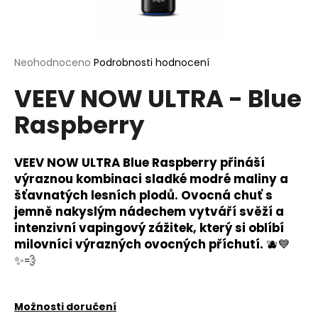
a
j
í
Průměrné
Neohodnoceno
Podrobnosti hodnocení
t
hodnocení
?
VEEV NOW ULTRA - Blue
produktu
je
Raspberry
0,0
z
5
hvězdiček.
VEEV NOW ULTRA Blue Raspberry přináší
HLEDAT
výraznou kombinaci sladké modré maliny a
šťavnatých lesních plodů. Ovocná chuť s
jemně nakyslým nádechem vytváří svěží a
D
intenzivní vapingový zážitek, který si oblíbí
o
milovníci výrazných ovocných příchutí.
🫐💙
p
✨💨
o
r
u
Možnosti doručení