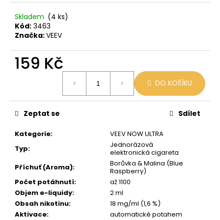
č
u
Skladem
(4 ks)
j
Kód:
3463
e
Značka:
VEEV
m
e
159 Kč
Měrná
DO KOŠÍKU
LIO
cena:
POD
CUBA
LIBRE
Zeptat se
Sdílet
59
Kč
Kategorie
:
VEEV NOW ULTRA
Původně:
Jednorázová
99
Typ
:
elektronická cigareta
Kč
Borůvka & Malina (Blue
Příchuť (Aroma)
:
Raspberry)
Počet potáhnutí
:
až 1100
Objem e-liquidy
:
2 ml
Obsah nikotinu
:
18 mg/ml (1,6 %)
Aktivace
:
automatické potahem