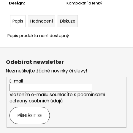
Design
:
Kompaktní a lehký
Popis
Hodnocení
Diskuze
Popis produktu není dostupný
Z
á
Odebírat newsletter
p
Nezmeškejte žádné novinky či slevy!
a
t
E-mail
í
Vložením e-mailu souhlasíte s
podmínkami
ochrany osobních údajů
PŘIHLÁSIT SE