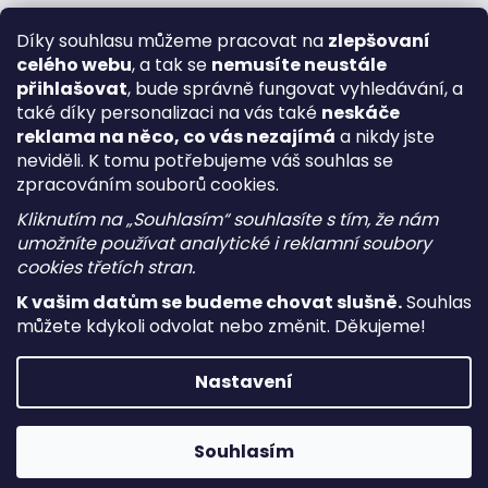
Díky souhlasu můžeme pracovat na
zlepšovaní
celého webu
, a tak se
nemusíte neustále
přihlašovat
, bude správně fungovat vyhledávání, a
také díky personalizaci na vás také
neskáče
reklama na něco, co vás nezajímá
a nikdy jste
neviděli. K tomu potřebujeme váš souhlas se
zpracováním souborů cookies.
Kliknutím na „Souhlasím“ souhlasíte s tím, že nám
umožníte používat analytické i reklamní soubory
cookies třetích stran.
K vašim datům se budeme chovat slušně.
Souhlas
můžete kdykoli odvolat nebo změnit. Děkujeme!
Vytvořil Shoptet
Nastavení
Copyright 2026
i-vape
. Všechna práva vyhrazena.
Upravit
nastavení cookies
Souhlasím