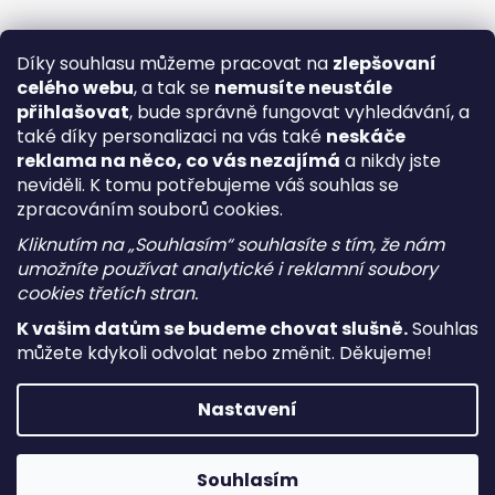
Díky souhlasu můžeme pracovat na
zlepšovaní
celého webu
, a tak se
nemusíte neustále
přihlašovat
, bude správně fungovat vyhledávání, a
také díky personalizaci na vás také
neskáče
reklama na něco, co vás nezajímá
a nikdy jste
neviděli. K tomu potřebujeme váš souhlas se
zpracováním souborů cookies.
Kliknutím na „Souhlasím“ souhlasíte s tím, že nám
umožníte používat analytické i reklamní soubory
cookies třetích stran.
K vašim datům se budeme chovat slušně.
Souhlas
můžete kdykoli odvolat nebo změnit. Děkujeme!
Vytvořil Shoptet
Nastavení
Copyright 2026
i-vape
. Všechna práva vyhrazena.
Upravit
nastavení cookies
Souhlasím