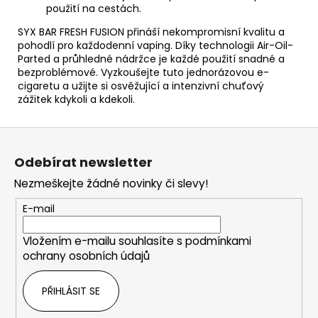
použití na cestách.
SYX BAR FRESH FUSION přináší nekompromisní kvalitu a
pohodlí pro každodenní vaping. Díky technologii Air-Oil-
Parted a průhledné nádržce je každé použití snadné a
bezproblémové. Vyzkoušejte tuto jednorázovou e-
cigaretu a užijte si osvěžující a intenzivní chuťový
zážitek kdykoli a kdekoli.
Z
á
Odebírat newsletter
p
Nezmeškejte žádné novinky či slevy!
a
t
E-mail
í
Vložením e-mailu souhlasíte s
podmínkami
ochrany osobních údajů
PŘIHLÁSIT SE