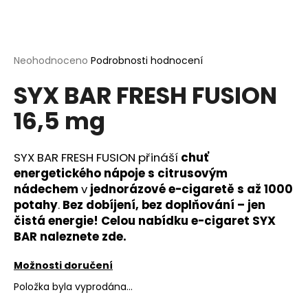
a
j
í
Průměrné
Neohodnoceno
Podrobnosti hodnocení
t
hodnocení
?
SYX BAR FRESH FUSION
produktu
je
16,5 mg
0,0
z
5
hvězdiček.
SYX BAR FRESH FUSION přináší
chuť
HLEDAT
energetického nápoje s citrusovým
nádechem
v
jednorázové e-cigaretě s až 1000
potahy
.
Bez dobíjení, bez doplňování – jen
D
čistá energie! Celou nabídku e-cigaret SYX
o
BAR
naleznete zde.
p
o
Možnosti doručení
r
Položka byla vyprodána…
u