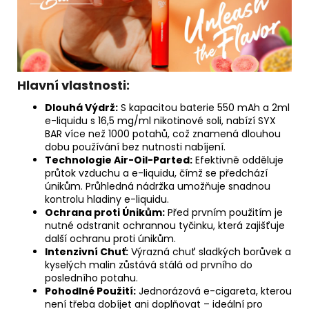
Hlavní vlastnosti:
Dlouhá Výdrž:
S kapacitou baterie 550 mAh a 2ml
e-liquidu s 16,5 mg/ml nikotinové soli, nabízí SYX
BAR více než 1000 potahů, což znamená dlouhou
dobu používání bez nutnosti nabíjení.
Technologie Air-Oil-Parted:
Efektivně odděluje
průtok vzduchu a e-liquidu, čímž se předchází
únikům. Průhledná nádržka umožňuje snadnou
kontrolu hladiny e-liquidu.
Ochrana proti Únikům:
Před prvním použitím je
nutné odstranit ochrannou tyčinku, která zajišťuje
další ochranu proti únikům.
Intenzivní Chuť:
Výrazná chuť sladkých borůvek a
kyselých malin zůstává stálá od prvního do
posledního potahu.
Pohodlné Použití:
Jednorázová e-cigareta, kterou
není třeba dobíjet ani doplňovat – ideální pro