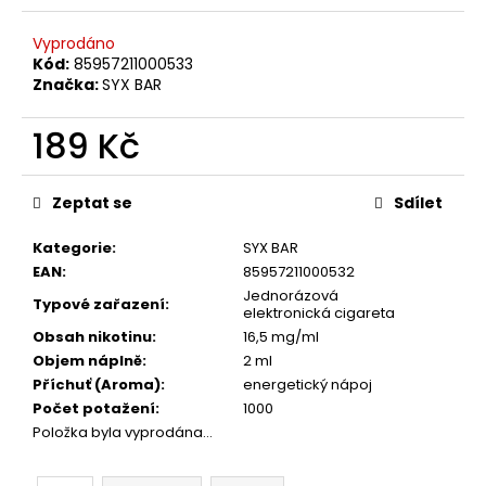
č
u
Vyprodáno
j
Kód:
85957211000533
e
Značka:
SYX BAR
m
e
189 Kč
Měrná
LIO
cena:
Zeptat se
Sdílet
POD
PASSION
FRUIT
Kategorie
:
SYX BAR
59
EAN
:
85957211000532
Kč
Jednorázová
Typové zařazení
:
Původně:
elektronická cigareta
99
Obsah nikotinu
:
16,5 mg/ml
Kč
Objem náplně
:
2 ml
Příchuť (Aroma)
:
energetický nápoj
Počet potažení
:
1000
Položka byla vyprodána…