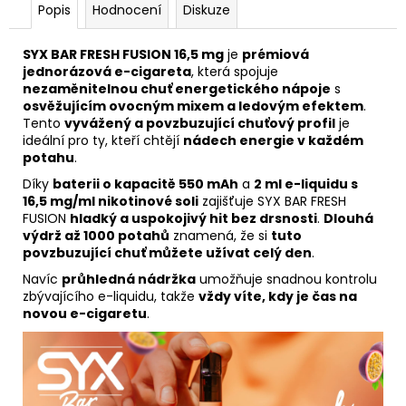
Popis
Hodnocení
Diskuze
SYX BAR FRESH FUSION 16,5 mg
je
prémiová
jednorázová e-cigareta
, která spojuje
nezaměnitelnou chuť energetického nápoje
s
osvěžujícím ovocným mixem a ledovým efektem
.
Tento
vyvážený a povzbuzující chuťový profil
je
ideální pro ty, kteří chtějí
nádech energie v každém
potahu
.
Díky
baterii o kapacitě 550 mAh
a
2 ml e-liquidu s
16,5 mg/ml nikotinové soli
zajišťuje SYX BAR FRESH
FUSION
hladký a uspokojivý hit bez drsnosti
.
Dlouhá
výdrž až 1000 potahů
znamená, že si
tuto
povzbuzující chuť můžete užívat celý den
.
Navíc
průhledná nádržka
umožňuje snadnou kontrolu
zbývajícího e-liquidu, takže
vždy víte, kdy je čas na
novou e-cigaretu
.