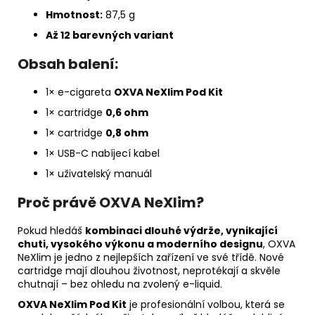
Hmotnost:
87,5 g
Až 12 barevných variant
Obsah balení:
1× e-cigareta
OXVA NeXlim Pod Kit
1× cartridge
0,6 ohm
1× cartridge
0,8 ohm
1× USB-C nabíjecí kabel
1× uživatelský manuál
Proč právě OXVA NeXlim?
Pokud hledáš
kombinaci dlouhé výdrže, vynikající
chuti, vysokého výkonu a moderního designu
, OXVA
NeXlim je jedno z nejlepších zařízení ve své třídě. Nové
cartridge mají dlouhou životnost, neprotékají a skvěle
chutnají – bez ohledu na zvolený e-liquid.
OXVA NeXlim Pod Kit
je profesionální volbou, která se