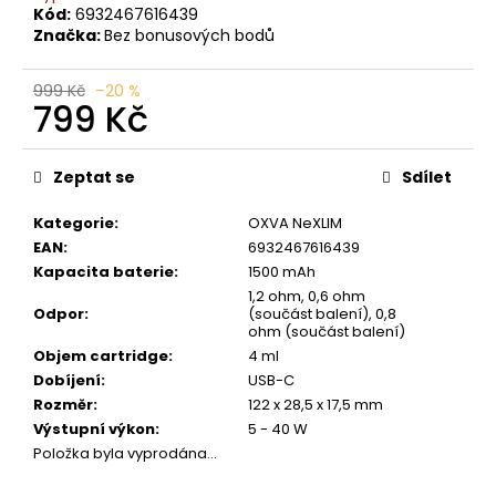
č
Kód:
6932467616439
u
Značka:
Bez bonusových bodů
j
e
999 Kč
–20 %
m
799 Kč
e
Měrná
cena:
Zeptat se
Sdílet
BLACK
BABOON
Kategorie
:
OXVA NeXLIM
-
BLACK
EAN
:
6932467616439
BERG
Kapacita baterie
:
1500 mAh
16MG
1,2 ohm, 0,6 ohm
800
Odpor
:
(součást balení), 0,8
59
ohm (součást balení)
Kč
Objem cartridge
:
4 ml
Původně:
Dobíjení
:
USB-C
169
Rozměr
:
122 x 28,5 x 17,5 mm
Kč
Výstupní výkon
:
5 - 40 W
Položka byla vyprodána…