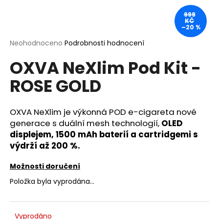
a
999
KČ
j
–20 %
í
Průměrné
Neohodnoceno
Podrobnosti hodnocení
t
hodnocení
?
OXVA NeXlim Pod Kit -
produktu
je
ROSE GOLD
0,0
z
5
hvězdiček.
OXVA NeXlim je výkonná POD e-cigareta nové
HLEDAT
generace s duální mesh technologií,
OLED
displejem, 1500 mAh baterií a cartridgemi s
výdrží až 200 %.
D
o
Možnosti doručení
p
Položka byla vyprodána…
o
r
u
Vyprodáno