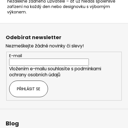
nezalekne žádného uživatele – ať už hledáš spolehlivé
zařízení na každý den nebo designovku s výborným
výkonem.
Z
á
Odebírat newsletter
p
Nezmeškejte žádné novinky či slevy!
a
t
E-mail
í
Vložením e-mailu souhlasíte s
podmínkami
ochrany osobních údajů
PŘIHLÁSIT SE
Blog