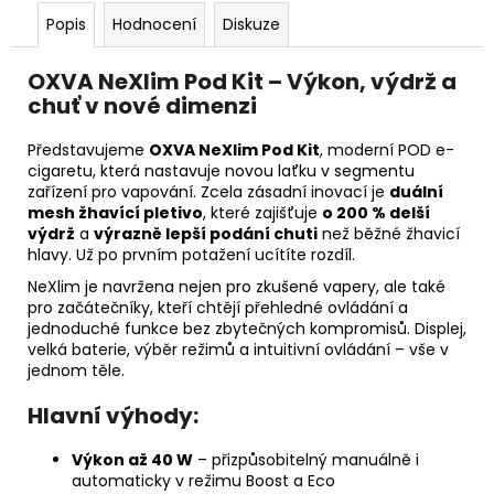
Popis
Hodnocení
Diskuze
OXVA NeXlim Pod Kit – Výkon, výdrž a
chuť v nové dimenzi
Představujeme
OXVA NeXlim Pod Kit
, moderní POD e-
cigaretu, která nastavuje novou laťku v segmentu
zařízení pro vapování. Zcela zásadní inovací je
duální
mesh žhavící pletivo
, které zajišťuje
o 200 % delší
výdrž
a
výrazně lepší podání chuti
než běžné žhavicí
hlavy. Už po prvním potažení ucítíte rozdíl.
NeXlim je navržena nejen pro zkušené vapery, ale také
pro začátečníky, kteří chtějí přehledné ovládání a
jednoduché funkce bez zbytečných kompromisů. Displej,
velká baterie, výběr režimů a intuitivní ovládání – vše v
jednom těle.
Hlavní výhody:
Výkon až 40 W
– přizpůsobitelný manuálně i
automaticky v režimu Boost a Eco