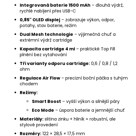
Integrovaná baterie 1500 mAh
– dlouhá výdrž,
rychlé nabíjení přes USB-C
0,85" OLED displej
– zobrazuje výkon, odpor,
potahy, stav baterie, režim
Dual Mesh technologie
– výjimečná chuť a
extrémní výdrž cartridge
Kapacita cartridge 4 ml
– praktické Top Fill
plnění bez vytahování
Tři varianty odporu cartridge:
0,6 / 0,8 / 1,2
ohm
Regulace Air Flow
– precizní boční páčka s tuhým
chodem
Režimy:
Smart Boost
– vyšší výkon a silnější páry
Eco Mode
– úspora baterie a jemnější chuť
Materiály:
slitina zinku + hliník = robustní, ale
stylové provedení
Rozměry:
122 × 28,5 × 17,5 mm