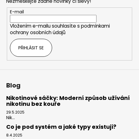
Nezmeškejte žádné novinky či slevy!
a
t
E-mail
í
Vložením e-mailu souhlasíte s
podmínkami
ochrany osobních údajů
PŘIHLÁSIT SE
Blog
Nikotinové sáčky: Moderní způsob užívání
nikotinu bez kouře
29.5.2025
Nik...
Co je pod systém a jaké typy existují?
8.4.2025