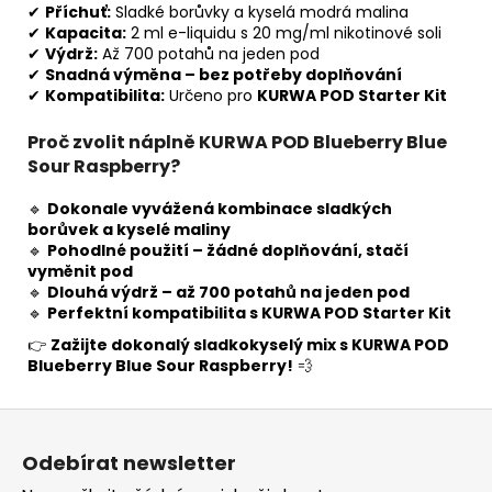
✔
Příchuť:
Sladké borůvky a kyselá modrá malina
✔
Kapacita:
2 ml e-liquidu s 20 mg/ml nikotinové soli
✔
Výdrž:
Až 700 potahů na jeden pod
✔
Snadná výměna – bez potřeby doplňování
✔
Kompatibilita:
Určeno pro
KURWA POD Starter Kit
Proč zvolit náplně KURWA POD Blueberry Blue
Sour Raspberry?
🔹
Dokonale vyvážená kombinace sladkých
borůvek a kyselé maliny
🔹
Pohodlné použití – žádné doplňování, stačí
vyměnit pod
🔹
Dlouhá výdrž – až 700 potahů na jeden pod
🔹
Perfektní kompatibilita s KURWA POD Starter Kit
👉
Zažijte dokonalý sladkokyselý mix s KURWA POD
Blueberry Blue Sour Raspberry!
💨
Z
á
Odebírat newsletter
p