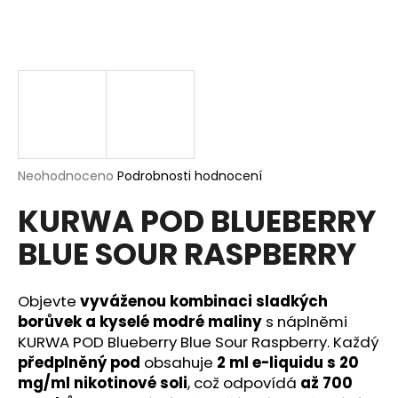
a
j
í
t
?
Průměrné
Neohodnoceno
Podrobnosti hodnocení
hodnocení
HLEDAT
KURWA POD BLUEBERRY
produktu
je
BLUE SOUR RASPBERRY
0,0
z
5
D
hvězdiček.
Objevte
vyváženou kombinaci sladkých
o
p
borůvek a kyselé modré maliny
s náplněmi
o
KURWA POD Blueberry Blue Sour Raspberry. Každý
r
předplněný pod
obsahuje
2 ml e-liquidu s 20
u
mg/ml nikotinové soli
, což odpovídá
až 700