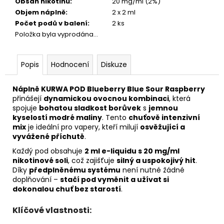
Obsah nikotinu
:
20 mg/ml (2%)
Objem náplně
:
2 x 2 ml
Počet podů v balení
:
2 ks
Položka byla vyprodána…
Popis
Hodnocení
Diskuze
Náplně KURWA POD Blueberry Blue Sour Raspberry
přinášejí
dynamickou ovocnou kombinaci
, která
spojuje
bohatou sladkost borůvek
s
jemnou
kyselostí modré maliny
. Tento
chuťově intenzivní
mix
je ideální pro vapery, kteří milují
osvěžující a
vyvážené příchutě
.
Každý pod obsahuje
2 ml e-liquidu s 20 mg/ml
nikotinové soli
, což zajišťuje
silný a uspokojivý hit
.
Díky
předplněnému systému
není nutné žádné
doplňování –
stačí pod vyměnit a užívat si
dokonalou chuť bez starostí
.
Klíčové vlastnosti: