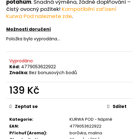
č
potahům
. Snadná výměna, žádné doplňování –
u
čistý ovocný požitek!
Kompatibilní zařízení
j
Kurwa Pod naleznete zde
.
e
m
Možnosti doručení
e
Položka byla vyprodána…
LIO
POD
Vyprodáno
CUBA
Kód:
4779053622922
LIBRE
Značka:
Bez bonusových bodů
59
Kč
139 Kč
Původně:
99
Měrná
Kč
cena:
Zeptat se
Sdílet
Kategorie
:
KURWA POD - Náplně
EAN
:
4779053622922
Příchuť (Aroma)
:
borůvka, malina