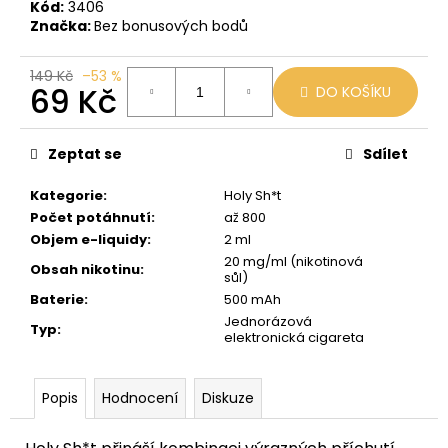
č
Kód:
3406
u
Značka:
Bez bonusových bodů
j
e
149 Kč
–53 %
m
69 Kč
DO KOŠÍKU
e
Měrná
cena:
Zeptat se
Sdílet
BLACK
BABOON
Kategorie
:
Holy Sh*t
-
Počet potáhnutí
:
až 800
BLACK
BERG
Objem e-liquidy
:
2 ml
16MG
20 mg/ml (nikotinová
Obsah nikotinu
:
800
sůl)
59
Baterie
:
500 mAh
Kč
Jednorázová
Typ
:
Původně:
elektronická cigareta
169
Kč
Popis
Hodnocení
Diskuze