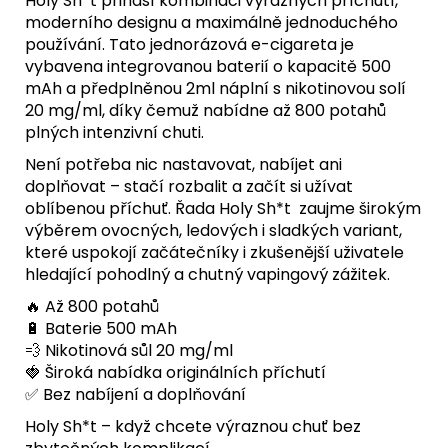
Holy Sh*t přináší kombinaci výrazných příchutí,
moderního designu a maximálně jednoduchého
používání. Tato jednorázová e-cigareta je
vybavena integrovanou baterií o kapacitě 500
mAh a předplněnou 2ml náplní s nikotinovou solí
20 mg/ml, díky čemuž nabídne až 800 potahů
plných intenzivní chuti.
Není potřeba nic nastavovat, nabíjet ani
doplňovat – stačí rozbalit a začít si užívat
oblíbenou příchuť. Řada Holy Sh*t zaujme širokým
výběrem ovocných, ledových i sladkých variant,
které uspokojí začátečníky i zkušenější uživatele
hledající pohodlný a chutný vapingový zážitek.
🔥 Až 800 potahů
🔋 Baterie 500 mAh
💨 Nikotinová sůl 20 mg/ml
🍓 Široká nabídka originálních příchutí
✅ Bez nabíjení a doplňování
Holy Sh*t – když chcete výraznou chuť bez