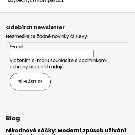
zbytečných komplikací.
Z
á
Odebírat newsletter
p
Nezmeškejte žádné novinky či slevy!
a
t
E-mail
í
Vložením e-mailu souhlasíte s
podmínkami
ochrany osobních údajů
PŘIHLÁSIT SE
Blog
Nikotinové sáčky: Moderní způsob užívání