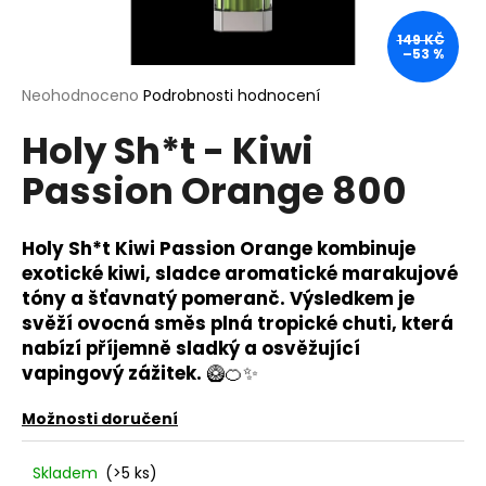
a
149 KČ
j
–53 %
í
Průměrné
Neohodnoceno
Podrobnosti hodnocení
t
hodnocení
?
Holy Sh*t - Kiwi
produktu
je
Passion Orange 800
0,0
z
5
hvězdiček.
Holy Sh*t Kiwi Passion Orange kombinuje
HLEDAT
exotické kiwi, sladce aromatické marakujové
tóny a šťavnatý pomeranč. Výsledkem je
svěží ovocná směs plná tropické chuti, která
D
nabízí příjemně sladký a osvěžující
o
vapingový zážitek.
🥝🍊✨
p
o
Možnosti doručení
r
u
Skladem
(>5 ks)