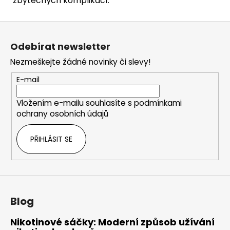
zbytečných komplikací.
Z
á
Odebírat newsletter
p
Nezmeškejte žádné novinky či slevy!
a
t
E-mail
í
Vložením e-mailu souhlasíte s
podmínkami
ochrany osobních údajů
PŘIHLÁSIT SE
Blog
Nikotinové sáčky: Moderní způsob užívání