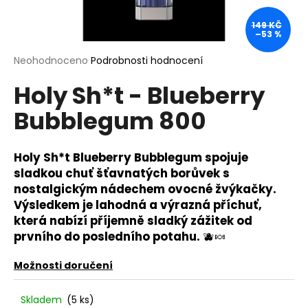
a
149 KČ
j
–53 %
í
Průměrné
Neohodnoceno
Podrobnosti hodnocení
t
hodnocení
?
Holy Sh*t - Blueberry
produktu
je
Bubblegum 800
0,0
z
5
hvězdiček.
Holy Sh*t Blueberry Bubblegum spojuje
HLEDAT
sladkou chuť šťavnatých borůvek s
nostalgickým nádechem ovocné žvýkačky.
Výsledkem je lahodná a výrazná příchuť,
D
která nabízí příjemně sladký zážitek od
o
prvního do posledního potahu.
🫐🍬
p
o
Možnosti doručení
r
u
Skladem
(5 ks)