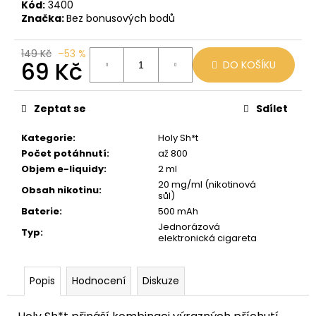
č
Kód:
3400
u
Značka:
Bez bonusových bodů
j
e
149 Kč
–53 %
m
69 Kč
DO KOŠÍKU
e
Měrná
cena:
Zeptat se
Sdílet
LIO
POD
Kategorie
:
Holy Sh*t
STRAWBERRY
Počet potáhnutí
:
až 800
ICE
Objem e-liquidy
:
2 ml
59
20 mg/ml (nikotinová
Kč
Obsah nikotinu
:
sůl)
Původně:
99
Baterie
:
500 mAh
Kč
Jednorázová
Typ
:
elektronická cigareta
Popis
Hodnocení
Diskuze