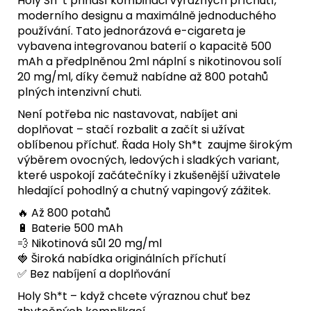
Holy Sh*t přináší kombinaci výrazných příchutí,
moderního designu a maximálně jednoduchého
používání. Tato jednorázová e-cigareta je
vybavena integrovanou baterií o kapacitě 500
mAh a předplněnou 2ml náplní s nikotinovou solí
20 mg/ml, díky čemuž nabídne až 800 potahů
plných intenzivní chuti.
Není potřeba nic nastavovat, nabíjet ani
doplňovat – stačí rozbalit a začít si užívat
oblíbenou příchuť. Řada Holy Sh*t zaujme širokým
výběrem ovocných, ledových i sladkých variant,
které uspokojí začátečníky i zkušenější uživatele
hledající pohodlný a chutný vapingový zážitek.
🔥 Až 800 potahů
🔋 Baterie 500 mAh
💨 Nikotinová sůl 20 mg/ml
🍓 Široká nabídka originálních příchutí
✅ Bez nabíjení a doplňování
Holy Sh*t – když chcete výraznou chuť bez