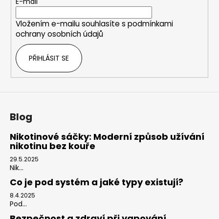
t
E-mail
í
Vložením e-mailu souhlasíte s
podmínkami
ochrany osobních údajů
PŘIHLÁSIT SE
Blog
Nikotinové sáčky: Moderní způsob užívání
nikotinu bez kouře
29.5.2025
Nik...
Co je pod systém a jaké typy existují?
8.4.2025
Pod...
Bezpečnost a zdraví při vapování