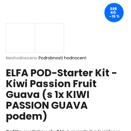
a
225
KČ
j
–16 %
í
t
?
Průměrné
Neohodnoceno
Podrobnosti hodnocení
hodnocení
HLEDAT
ELFA POD-Starter Kit -
produktu
je
Kiwi Passion Fruit
0,0
z
Guava (s 1x KIWI
5
D
hvězdiček.
o
PASSION GUAVA
p
o
podem)
r
u