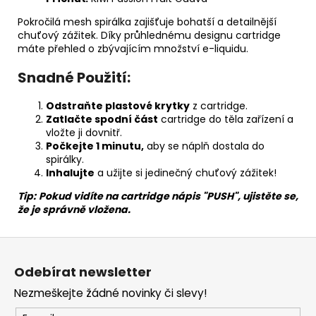
Pokročilá mesh spirálka zajišťuje bohatší a detailnější
chuťový zážitek. Díky průhlednému designu cartridge
máte přehled o zbývajícím množství e-liquidu.
Snadné Použití:
Odstraňte plastové krytky
z cartridge.
Zatlačte spodní část
cartridge do těla zařízení a
vložte ji dovnitř.
Počkejte 1 minutu,
aby se náplň dostala do
spirálky.
Inhalujte
a užijte si jedinečný chuťový zážitek!
Tip:
Pokud vidíte na cartridge nápis "PUSH", ujistěte se,
že je správně vložena.
Z
á
Odebírat newsletter
p
Nezmeškejte žádné novinky či slevy!
a