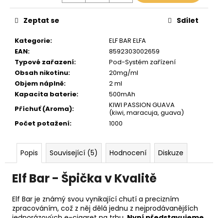
Zeptat se
Sdílet
Kategorie
:
ELF BAR ELFA
EAN
:
8592303002659
Typové zařazení
:
Pod-Systém zařízení
Obsah nikotinu
:
20mg/ml
Objem náplně
:
2 ml
Kapacita baterie
:
500mAh
KIWI PASSION GUAVA
Příchuť (Aroma)
:
(kiwi, maracuja, guava)
Počet potažení
:
1000
Popis
Související (5)
Hodnocení
Diskuze
Elf Bar - Špička v Kvalitě
Elf Bar je známý svou vynikající chutí a precizním
zpracováním, což z něj dělá jednu z nejprodávanějších
jednorázových e-cigaret na trhu.
Nyní představujeme