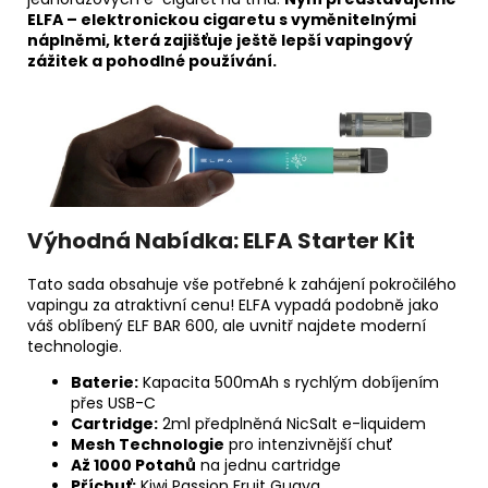
ELFA – elektronickou cigaretu s vyměnitelnými
náplněmi, která zajišťuje ještě lepší vapingový
zážitek a pohodlné používání.
Výhodná Nabídka: ELFA Starter Kit
Tato sada obsahuje vše potřebné k zahájení pokročilého
vapingu za atraktivní cenu! ELFA vypadá podobně jako
váš oblíbený ELF BAR 600, ale uvnitř najdete moderní
technologie.
Baterie:
Kapacita 500mAh s rychlým dobíjením
přes USB-C
Cartridge:
2ml předplněná NicSalt e-liquidem
Mesh Technologie
pro intenzivnější chuť
Až 1000 Potahů
na jednu cartridge
Příchuť:
Kiwi Passion Fruit Guava