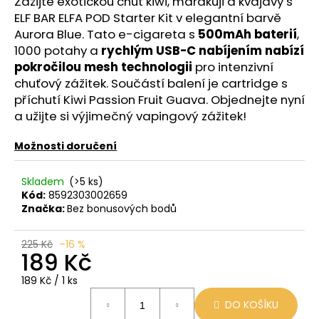
č
Zažijte exotickou chuť kiwi, marakuji a kvajávy s
u
ELF BAR ELFA POD Starter Kit v elegantní barvě
j
Aurora Blue. Tato e-cigareta s
500mAh baterií
,
e
1000 potahy a
rychlým USB-C nabíjením nabízí
m
pokročilou mesh technologii
pro intenzivní
e
chuťový zážitek. Součástí balení je cartridge s
příchutí Kiwi Passion Fruit Guava. Objednejte nyní
a užijte si výjimečný vapingový zážitek!
JDI
GRAPE
ROMIO
Možnosti doručení
POD
20MG
Skladem
(>5 ks)
89
Kód:
8592303002659
Kč
Značka:
Bez bonusových bodů
Původně:
109
Kč
225 Kč
–16 %
189 Kč
Měrná
189 Kč / 1 ks
cena:
DO KOŠÍKU