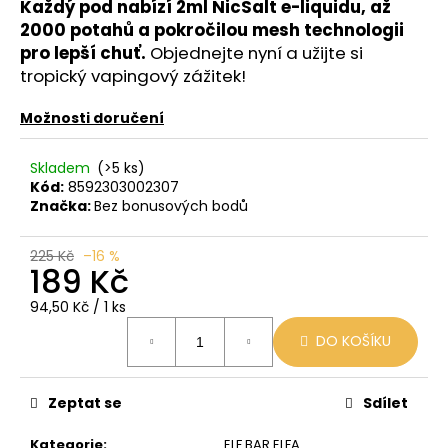
č
Každý pod nabízí 2ml NicSalt e-liquidu, až
u
2000 potahů a pokročilou mesh technologii
j
pro lepší chuť.
Objednejte nyní a užijte si
e
tropický vapingový zážitek!
m
e
Možnosti doručení
Skladem
(>5 ks)
LIO
Kód:
8592303002307
POD
STRAWBERRY
Značka:
Bez bonusových bodů
ICE
59
225 Kč
–16 %
Kč
189 Kč
Původně:
99
Měrná
94,50 Kč / 1 ks
Kč
cena:
DO KOŠÍKU
Zeptat se
Sdílet
Kategorie
:
ELF BAR ELFA