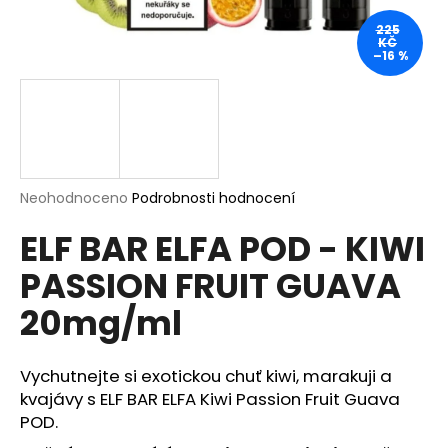
a
225
KČ
j
–16 %
í
t
?
Průměrné
Neohodnoceno
Podrobnosti hodnocení
hodnocení
HLEDAT
ELF BAR ELFA POD - KIWI
produktu
je
PASSION FRUIT GUAVA
0,0
z
20mg/ml
5
D
hvězdiček.
o
p
Vychutnejte si exotickou chuť kiwi, marakuji a
o
kvajávy s ELF BAR ELFA Kiwi Passion Fruit Guava
r
POD.
u