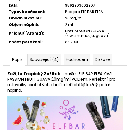
EAN
:
8592303002307
Typové zařazení
:
Pod pro ELF BAR ELFA
Obsah nikotinu
:
20mg/ml
Objem náplně
:
2 ml
KIWI PASSION GUAVA
Příchuť (Aroma)
:
(kiwi, maracuja, guava)
Počet potažení
:
až 2000
Popis
Související (4)
Hodnocení
Diskuze
Zažijte Tropický Zážitek
s naším ELF BAR ELFA KIWI
PASSION FRUIT GUAVA 20mg/ml PODem. Perfektní pro
milovníky exotických chutí, kteří chtějí každý potah
naplno.