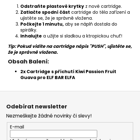
Odstraňte plastové krytky
z nové cartridge.
Zatlačte spodní část
cartridge do těla zařízení a
ujistěte se, že je správně vložena.
Počkejte 1 minutu,
aby se náplň dostala do
spirálky.
Inhalujte
a užijte si sladkou a ktropickou chuť!
Tip: Pokud vidíte na cartridge nápis "PUSH", ujistěte se,
že je správně vložena.
Obsah Balení:
2x Cartridge s příchutí Kiwi Passion Fruit
Guava
pro ELF BAR ELFA
Z
á
Odebírat newsletter
p
Nezmeškejte žádné novinky či slevy!
a
t
E-mail
í