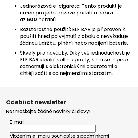
Jednorázová e-cigareta: Tento produkt je
určen pro jednorázové použití a nabízí
až
600
potahů.
Bezstarostné použití: ELF BAR je připraven k
použití hned po vyjmutí z obalu a nevyžaduje
žádnou údržbu, plnění nebo nabíjení baterie.
Skvělý pro nováčky: Díky své jednoduchosti je
ELF BAR ideální volbou pro ty, kteří se teprve
seznamují s elektronickými cigaretami a
chtějí začít s co nejmenšími starostmi.
Z
á
Odebírat newsletter
p
Nezmeškejte žádné novinky či slevy!
a
t
E-mail
í
Vložením e-mailu souhlasíte s
podmínkami