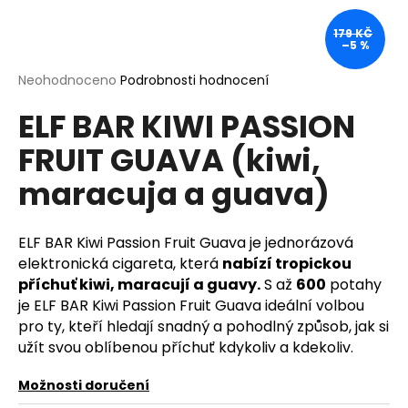
a
179 KČ
j
–5 %
í
Průměrné
Neohodnoceno
Podrobnosti hodnocení
t
hodnocení
?
ELF BAR KIWI PASSION
produktu
je
FRUIT GUAVA (kiwi,
0,0
z
maracuja a guava)
5
hvězdiček.
HLEDAT
ELF BAR Kiwi Passion Fruit Guava je jednorázová
elektronická cigareta, která
nabízí tropickou
příchuť kiwi, maracují a guavy.
S až
600
potahy
D
je ELF BAR Kiwi Passion Fruit Guava ideální volbou
o
pro ty, kteří hledají snadný a pohodlný způsob, jak si
p
užít svou oblíbenou příchuť kdykoliv a kdekoliv.
o
r
Možnosti doručení
u