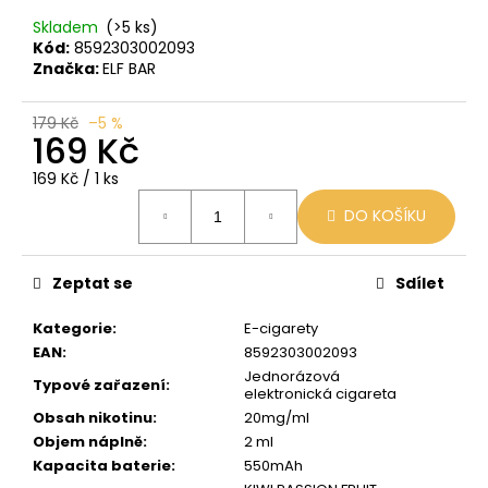
č
u
Skladem
(>5 ks)
j
Kód:
8592303002093
Značka:
ELF BAR
e
m
e
179 Kč
–5 %
169 Kč
Měrná
169 Kč / 1 ks
BLACK
cena:
BABOON
DO KOŠÍKU
-
BLACK
BERG
16MG
Zeptat se
Sdílet
800
59
Kategorie
:
E-cigarety
Kč
EAN
:
8592303002093
Původně:
Jednorázová
169
Typové zařazení
:
elektronická cigareta
Kč
Obsah nikotinu
:
20mg/ml
Objem náplně
:
2 ml
Kapacita baterie
:
550mAh