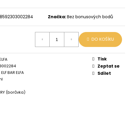
 MIX
8592303002284
Značka:
Bez bonusových bodů
DO KOŠÍKU
Tisk
ELFA
3002284
Zeptat se
 ELF BAR ELFA
Sdílet
ml
RY (borůvka)