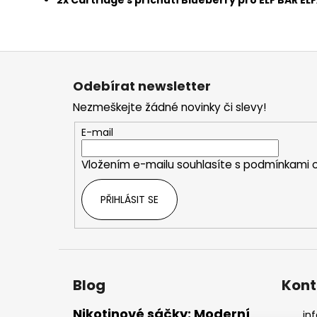
2x Cartridge s příchutí Blueberry pro ELF BAR EL
Z
á
Odebírat newsletter
p
Nezmeškejte žádné novinky či slevy!
a
t
E-mail
í
Vložením e-mailu souhlasíte s
podmínkami o
PŘIHLÁSIT SE
Blog
Kont
Nikotinové sáčky: Moderní
inf