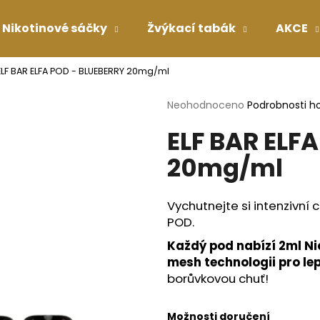
Nikotinové sáčky
Žvýkací tabák
AKCE
ELF BAR ELFA POD - BLUEBERRY 20mg/ml
Co potřebujete najít?
Průměrné
Neohodnoceno
Podrobnosti h
hodnocení
ELF BAR ELF
produktu
HLEDAT
je
20mg/ml
0,0
z
5
Doporučujeme
hvězdiček.
Vychutnejte si intenzivní 
POD.
Každý pod nabízí 2ml Ni
mesh technologii pro lep
borůvkovou chuť!
Možnosti doručení