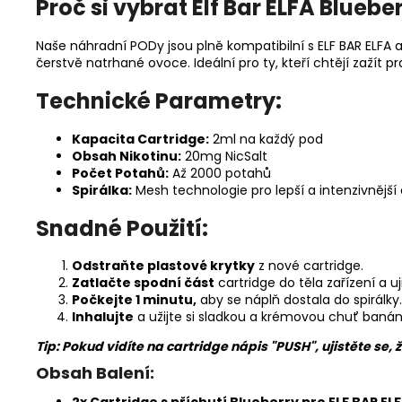
Proč si vybrat Elf Bar ELFA Bluebe
Naše náhradní PODy jsou plně kompatibilní s ELF BAR ELFA 
čerstvě natrhané ovoce. Ideální pro ty, kteří chtějí zažít
Technické Parametry:
Kapacita Cartridge:
2ml na každý pod
Obsah Nikotinu:
20mg NicSalt
Počet Potahů:
Až 2000 potahů
Spirálka:
Mesh technologie pro lepší a intenzivnější
Snadné Použití:
Odstraňte plastové krytky
z nové cartridge.
Zatlačte spodní část
cartridge do těla zařízení a u
Počkejte 1 minutu,
aby se náplň dostala do spirálky.
Inhalujte
a užijte si sladkou a krémovou chuť banán
Tip: Pokud vidíte na cartridge nápis "PUSH", ujistěte se, 
Obsah Balení: