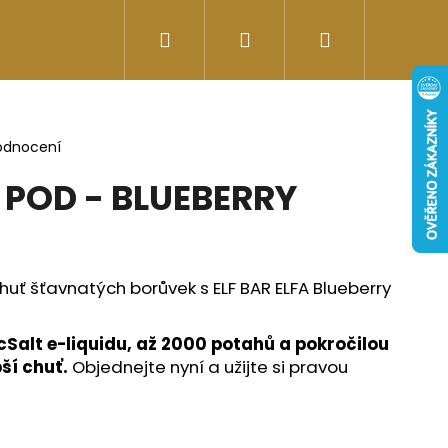
Hledat
Přihlášení
Nákupní
Doplňky stravy
Energy-kofeinové produk
košík
odnocení
A POD - BLUEBERRY
chuť šťavnatých borůvek s ELF BAR ELFA Blueberry
cSalt e-liquidu, až 2000 potahů a pokročilou
ší chuť.
Objednejte nyní a užijte si pravou
Následující