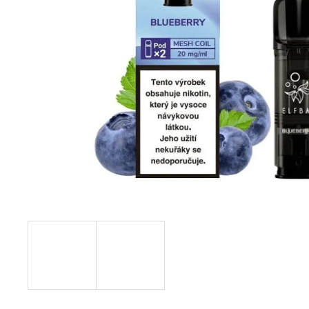
VENIX PRO CAPPUCINO-X
79 Kč
Původně:
169 Kč