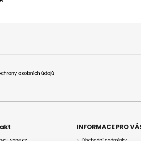
FA
chrany osobních údajů
akt
INFORMACE PRO VÁ
o
@
i-vape.cz
Obchodní podmínky