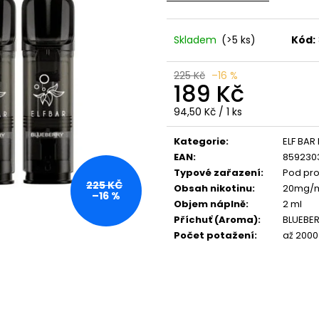
VENIX X2 COLA-X
LIO POD SUMMER
79 Kč
59 Kč
Původně:
169 Kč
Původně:
99 Kč
Skladem
(>5 ks)
Kód:
225 Kč
–16 %
189 Kč
Měrná
94,50 Kč / 1 ks
cena:
Kategorie
:
ELF BAR 
EAN
:
859230
Typové zařazení
:
Pod pro
225 KČ
Obsah nikotinu
:
20mg/
–16 %
Objem náplně
:
2 ml
Příchuť (Aroma)
:
BLUEBER
Počet potažení
:
až 2000