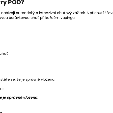
rry POD?
a nabízejí autentický a intenzivní chuťový zážitek. S příchutí š
 pravou borůvkovou chuť při každém vapingu.
 chuť
jistěte se, že je správně vložena.
u!
že je správně vložena.