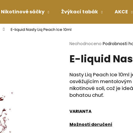
Nikotinové sáčky
Žvýkací tabák
AKCE
E-liquid Nasty Liq Peach Ice 10ml
Co potřebujete najít?
Průměrné
Neohodnoceno
Podrobnosti h
hodnocení
E-liquid Nas
produktu
HLEDAT
je
0,0
z
Nasty Liq Peach Ice 10ml j
5
Doporučujeme
osvěžujícím mentolový
hvězdiček.
nikotinové soli
, což je ide
bohatou chuť.
VARIANTA
Možnosti doručení