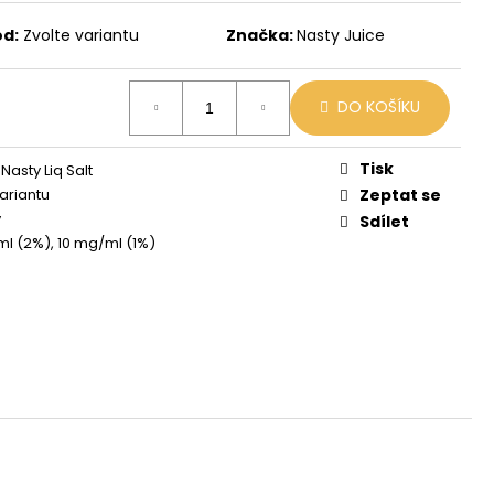
 MIX
d:
Zvolte variantu
Značka:
Nasty Juice
DO KOŠÍKU
Tisk
 Nasty Liq Salt
variantu
Zeptat se
v
Sdílet
l (2%), 10 mg/ml (1%)