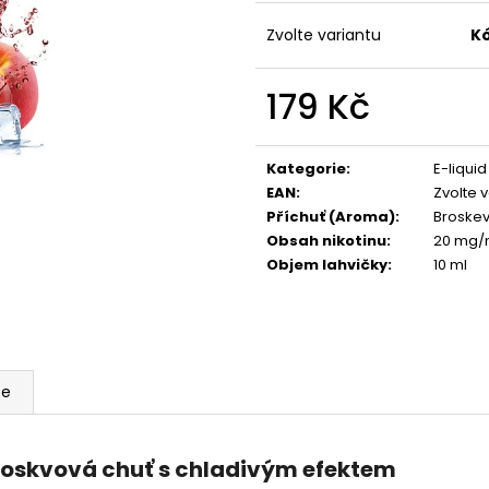
VENIX X2 COLA-X
LIO POD SUMMER
79 Kč
59 Kč
Zvolte variantu
Kó
Původně:
169 Kč
Původně:
99 Kč
179 Kč
Měrná
cena:
Kategorie
:
E-liquid
EAN
:
Zvolte 
Příchuť (Aroma)
:
Broske
Obsah nikotinu
:
20 mg/m
Objem lahvičky
:
10 ml
ze
broskvová chuť s chladivým efektem