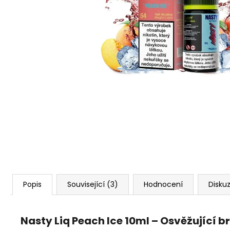
VENIX PRO CAPPUCINO-X
79 Kč
Původně:
169 Kč
Popis
Související (3)
Hodnocení
Disku
Nasty Liq Peach Ice 10ml – Osvěžující 