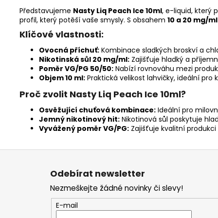
Představujeme
Nasty Liq Peach Ice 10ml
, e-liquid, kter
profil, který potěší vaše smysly.
S obsahem
10 a 20 mg/ml
Klíčové vlastnosti:
Ovocná příchuť:
Kombinace sladkých broskví a chla
Nikotinská sůl 20 mg/ml:
Zajišťuje hladký a příjem
Poměr VG/PG 50/50:
Nabízí rovnováhu mezi produkcí
Objem 10 ml:
Praktická velikost lahvičky, ideální pro
Proč zvolit Nasty Liq Peach Ice 10ml?
Osvěžující chuťová kombinace:
Ideální pro milovn
Jemný nikotinový hit:
Nikotinová sůl poskytuje hlad
Vyvážený poměr VG/PG:
Zajišťuje kvalitní produkc
Z
á
Odebírat newsletter
p
Nezmeškejte žádné novinky či slevy!
a
t
E-mail