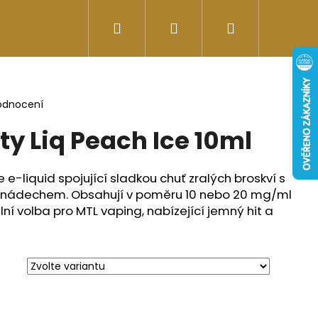
Hledat
Přihlášení
Nákupní
Doplňky stravy
Energy-kofeinové produk
košík
odnocení
ty Liq Peach Ice 10ml
e e-liquid spojující sladkou chuť zralých broskví s
m nádechem.
Obsahují v poměru 10 nebo 20 mg/ml
ální volba pro MTL vaping, nabízející jemný hit a
Následující