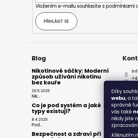
í
Vložením e-mailu souhlasíte s
podmínkami o
PŘIHLÁSIT SE
Blog
Kont
Nikotinové sáčky: Moderní
inf
způsob užívání nikotinu
+4
bez kouře
Díky souh
29.5.2025
Nik...
webu
, a t
správně fu
Co je pod systém a jaké
typy existují?
vás také
n
nikdy jste 
8.4.2025
zpracován
Pod...
Bezpečnost a zdraví při
Kliknutím 