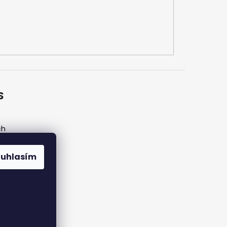
S
ch
ouhlasím