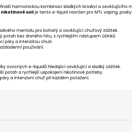
ý přináší harmonickou kombinaci sladkých broskví a osvěžujícíh
nikotinové soli
je tento e-liquid navržen pro MTL vaping, posky
divého mentolu pro bohatý a osvěžující chuťový zážitek.
ný potah bez drsného hitu, s rychlejším nástupem účinků.
 páry a intenzitou chuti.
 každodenní používání.
íky ovocných e-liquidů hledající osvěžující a sladký zážitek.
ší potah a rychlejší uspokojení nikotinové potřeby.
i páry a intenzivní chuť při každém potažení.