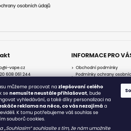
chrany osobních údajů
akt
INFORMACE PRO VÁ
o
@
i-vape.cz
Obchodní podmínky
20 608 061 244
Podmínky ochrany osobní
údajů
lasu můžeme pracovat na
zlepšovaní celého
O nás
S
ak se
nemusíte neustále přihlašovat
, bude
Doprava a platba
ngovat vyhledávání, a také díky personalizaci na
Zrušení objednávky
eskáče reklama na něco, co vás nezajímá
a
Reklamace a vrácení zboží
neviděli. K tomu potřebujeme váš souhlas se
Spotřební daň
ím souborů cookies.
na „Souhlasím“ souhlasíte s tím, že nám umožníte