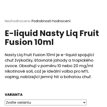
a
j
í
Průměrné
Neohodnoceno
Podrobnosti hodnocení
t
hodnocení
?
E-liquid Nasty Liq Fruit
produktu
je
Fusion 10ml
0,0
z
5
hvězdiček.
Nasty Liq Fruit Fusion 10ml je e-liquid spojující
HLEDAT
chuť žvýkačky, šťavnaté jahody a tropického
ovoce.
Obsahují v poměru 10 nebo 20 mg/ml
nikotinové soli
, což je ideální volba pro MTL
D
vaping, nabízející jemný hit a bohatou chuť.
o
p
o
VARIANTA
r
u