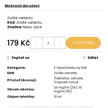
č
u
Možnosti doručení
j
e
Zvolte variantu
m
Kód:
Zvolte variantu
e
Značka:
Nasty Juice
179 Kč
OXVA
DO KOŠÍKU
EZ
Měrná
CARTRIDGE
cena:
3ML
0,8
Zeptat se
Sdílet
OHM
Kategorie
:
E-liquid Nasty Liq Salt
109
Kč
EAN
:
Zvolte variantu
Žvýkačka, Jahoda,
Příchuť (Aroma)
:
Tropické ovoce
20 mg/ml (2%), 10
Obsah nikotinu
:
mg/ml (1%)
Objem lahvičky
:
10 ml