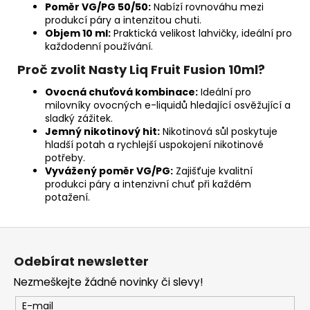
Poměr VG/PG 50/50:
Nabízí rovnováhu mezi
produkcí páry a intenzitou chuti.
Objem 10 ml:
Praktická velikost lahvičky, ideální pro
každodenní používání.
Proč zvolit Nasty Liq Fruit Fusion 10ml?
Ovocná chuťová kombinace:
Ideální pro
milovníky ovocných e-liquidů hledající osvěžující a
sladký zážitek.
Jemný nikotinový hit:
Nikotinová sůl poskytuje
hladší potah a rychlejší uspokojení nikotinové
potřeby.
Vyvážený poměr VG/PG:
Zajišťuje kvalitní
produkci páry a intenzivní chuť při každém
potažení.
Z
á
Odebírat newsletter
p
Nezmeškejte žádné novinky či slevy!
a
t
E-mail