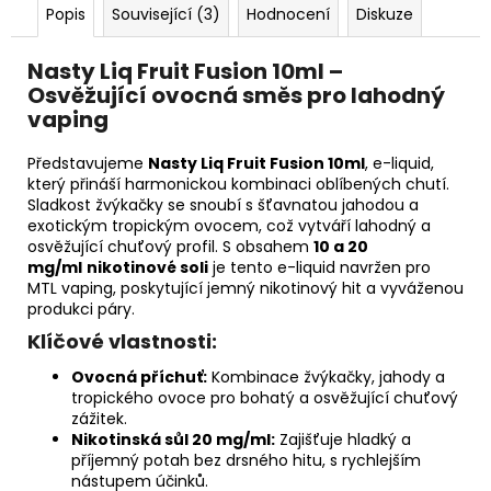
Popis
Související (3)
Hodnocení
Diskuze
Nasty Liq Fruit Fusion 10ml –
Osvěžující ovocná směs pro lahodný
vaping
Představujeme
Nasty Liq Fruit Fusion 10ml
, e-liquid,
který přináší harmonickou kombinaci oblíbených chutí.
Sladkost žvýkačky se snoubí s šťavnatou jahodou a
exotickým tropickým ovocem, což vytváří lahodný a
osvěžující chuťový profil.
S obsahem
10 a 20
mg/ml
nikotinové soli
je tento e-liquid navržen pro
MTL vaping, poskytující jemný nikotinový hit a vyváženou
produkci páry.
Klíčové vlastnosti:
Ovocná příchuť:
Kombinace žvýkačky, jahody a
tropického ovoce pro bohatý a osvěžující chuťový
zážitek.
Nikotinská sůl 20 mg/ml:
Zajišťuje hladký a
příjemný potah bez drsného hitu, s rychlejším
nástupem účinků.