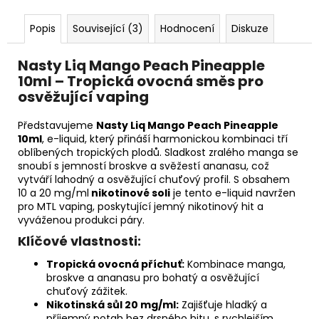
Popis
Související (3)
Hodnocení
Diskuze
Nasty Liq Mango Peach Pineapple
10ml – Tropická ovocná směs pro
osvěžující vaping
Představujeme
Nasty Liq Mango Peach Pineapple
10ml
, e-liquid, který přináší harmonickou kombinaci tří
oblíbených tropických plodů. Sladkost zralého manga se
snoubí s jemností broskve a svěžestí ananasu, což
vytváří lahodný a osvěžující chuťový profil. S obsahem
10 a 20 mg/ml
nikotinové soli
je tento e-liquid navržen
pro MTL vaping, poskytující jemný nikotinový hit a
vyváženou produkci páry.
Klíčové vlastnosti:
Tropická ovocná příchuť:
Kombinace manga,
broskve a ananasu pro bohatý a osvěžující
chuťový zážitek.
Nikotinská sůl 20 mg/ml:
Zajišťuje hladký a
příjemný potah bez drsného hitu, s rychlejším