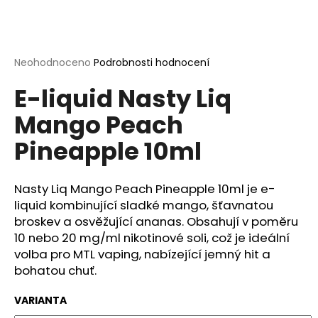
a
j
í
Průměrné
Neohodnoceno
Podrobnosti hodnocení
t
hodnocení
?
E-liquid Nasty Liq
produktu
je
Mango Peach
0,0
z
Pineapple 10ml
5
hvězdiček.
HLEDAT
Nasty Liq Mango Peach Pineapple 10ml je e-
liquid kombinující sladké mango, šťavnatou
broskev a osvěžující ananas.
Obsahují v poměru
D
10 nebo 20 mg/ml nikotinové soli
, což je ideální
o
volba pro MTL vaping, nabízející jemný hit a
p
bohatou chuť.
o
r
VARIANTA
u