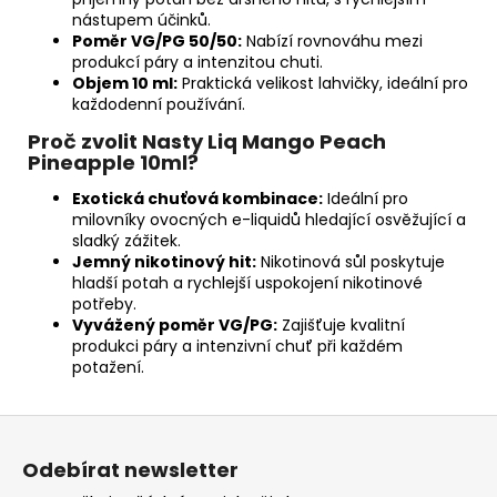
nástupem účinků.
Poměr VG/PG 50/50:
Nabízí rovnováhu mezi
produkcí páry a intenzitou chuti.
Objem 10 ml:
Praktická velikost lahvičky, ideální pro
každodenní používání.
Proč zvolit Nasty Liq Mango Peach
Pineapple 10ml?
Exotická chuťová kombinace:
Ideální pro
milovníky ovocných e-liquidů hledající osvěžující a
sladký zážitek.
Jemný nikotinový hit:
Nikotinová sůl poskytuje
hladší potah a rychlejší uspokojení nikotinové
potřeby.
Vyvážený poměr VG/PG:
Zajišťuje kvalitní
produkci páry a intenzivní chuť při každém
potažení.
Z
á
Odebírat newsletter
p