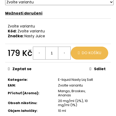
č
u
j
Možnosti doručení
e
m
Zvolte variantu
e
Kód:
Zvolte variantu
Značka:
Nasty Juice
VENIX
X2
179 Kč
DO KOŠÍKU
COLA-
X
Měrná
cena:
79
Kč
Zeptat se
Sdílet
Původně:
169
Kategorie
:
E-liquid Nasty Liq Salt
Kč
EAN
:
Zvolte variantu
Mango, Broskev,
Příchuť (Aroma)
:
Ananas
20 mg/ml (2%), 10
Obsah nikotinu
:
mg/ml (1%)
Objem lahvičky
:
10 ml