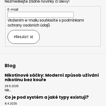
Nezmeškejte žádné novinky či slevy!
a
t
E-mail
í
Vložením e-mailu souhlasíte s
podmínkami
ochrany osobních údajů
PŘIHLÁSIT SE
Blog
Nikotinové sáčky: Moderní způsob užívání
nikotinu bez kouře
29.5.2025
Nik...
Co je pod systém a jaké typy existují?
8.4.2025