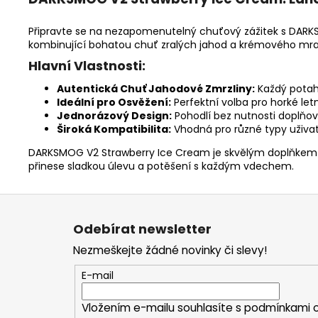
Připravte se na nezapomenutelný chuťový zážitek s DARKS
kombinující bohatou chuť zralých jahod a krémového mr
Hlavní Vlastnosti:
Autentická Chuť Jahodové Zmrzliny:
Každý potah 
Ideální pro Osvěžení:
Perfektní volba pro horké let
Jednorázový Design:
Pohodlí bez nutnosti doplňov
Široká Kompatibilita:
Vhodná pro různé typy uživat
DARKSMOG V2 Strawberry Ice Cream je skvělým doplňkem pr
přinese sladkou úlevu a potěšení s každým vdechem.
Z
á
Odebírat newsletter
p
Nezmeškejte žádné novinky či slevy!
a
t
E-mail
í
Vložením e-mailu souhlasíte s
podmínkami o