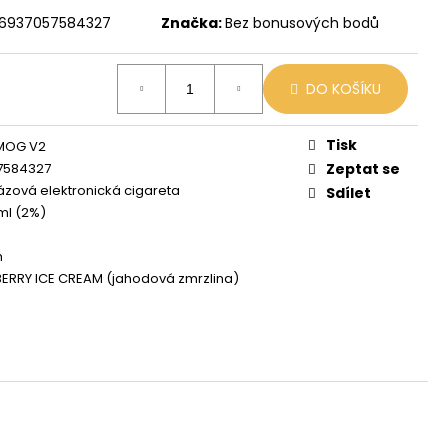
X
6937057584327
Značka:
Bez bonusových bodů
č
DO KOŠÍKU
Tisk
MOG V2
7584327
Zeptat se
zová elektronická cigareta
Sdílet
ml (2%)
h
RRY ICE CREAM (jahodová zmrzlina)