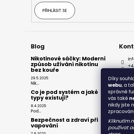
PŘIHLÁSIT SE
Blog
Kont
Nikotinové sáčky: Moderní
inf
způsob užívání nikotinu
+4
bez kouře
Díky souh
29.5.2025
Nik...
webu
, a t
správně fu
Co je pod systém a jaké
typy existují?
vás také
n
nikdy jste 
8.4.2025
zpracován
Pod...
Bezpečnost a zdraví při
Kliknutím 
vapování
používat an
7.9.2023