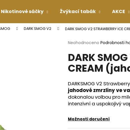
Nikotinové sáčky
Žvýkací tabák
AKCE
 SMOG
DARK SMOG V2
DARK SMOG V2 STRAWBERRY ICE CRE
Co potřebujete najít?
Průměrné
Neohodnoceno
Podrobnosti h
hodnocení
DARK SMOG 
produktu
HLEDAT
je
CREAM (jah
0,0
z
5
Doporučujeme
hvězdiček.
DARKSMOG V2 Strawberry
jahodové zmrzliny ve va
dokonalou volbou pro milo
intenzivní a uspokojivý v
Možnosti doručení