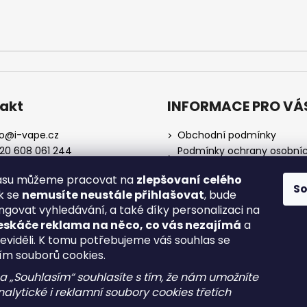
akt
INFORMACE PRO VÁ
o
@
i-vape.cz
Obchodní podmínky
20 608 061 244
Podmínky ochrany osobní
údajů
lasu můžeme pracovat na
zlepšovaní celého
O nás
S
ak se
nemusíte neustále přihlašovat
, bude
Doprava a platba
ngovat vyhledávání, a také díky personalizaci na
Zrušení objednávky
eskáče reklama na něco, co vás nezajímá
a
Reklamace a vrácení zboží
neviděli. K tomu potřebujeme váš souhlas se
Spotřební daň
ím souborů cookies.
na „Souhlasím“ souhlasíte s tím, že nám umožníte
alytické i reklamní soubory cookies třetích