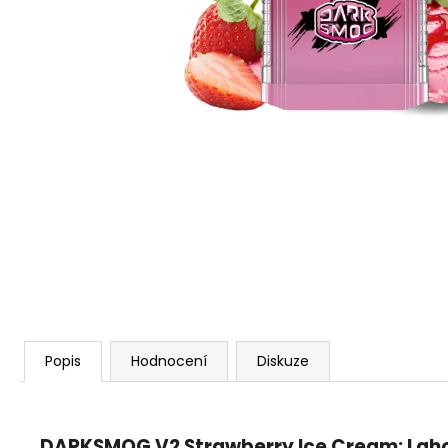
VENIX PRO CAPPUCINO-X
79 Kč
Původně:
169 Kč
Popis
Hodnocení
Diskuze
DARKSMOG V2 Strawberry Ice Cream: Laho