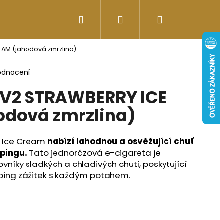
Hledat
Přihlášení
Nákupní
Doplňky stravy
Energy-kofeinové produk
AM (jahodová zmrzlina)
košík
odnocení
V2 STRAWBERRY ICE
odová zmrzlina)
 Ice Cream
nabízí lahodnou a osvěžující chuť
pingu.
Tato jednorázová e-cigareta je
vníky sladkých a chladivých chutí, poskytující
aping zážitek s každým potahem.
Následující