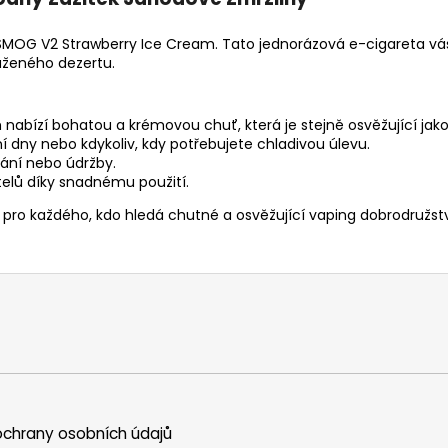
MOG V2 Strawberry Ice Cream. Tato jednorázová e-cigareta vás 
aženého dezertu.
nabízí bohatou a krémovou chuť, která je stejně osvěžující jako
ní dny nebo kdykoliv, kdy potřebujete chladivou úlevu.
ání nebo údržby.
elů díky snadnému použití.
o každého, kdo hledá chutné a osvěžující vaping dobrodružství
chrany osobních údajů