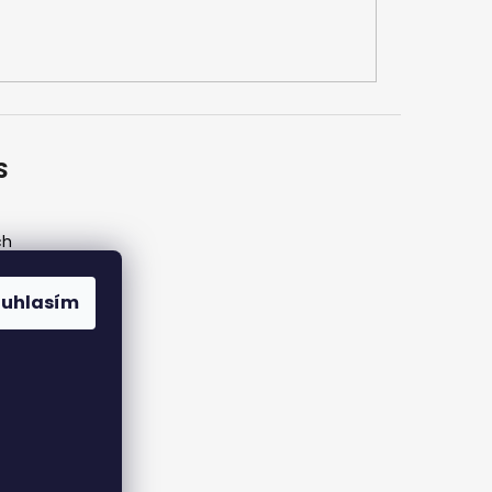
S
ch
ouhlasím