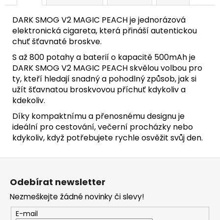
DARK SMOG V2 MAGIC PEACH je jednorázová
elektronická cigareta, která přináší autentickou
chuť šťavnaté broskve.
S až 800 potahy a baterií o kapacitě 500mAh je
DARK SMOG V2 MAGIC PEACH skvělou volbou pro
ty, kteří hledají snadný a pohodlný způsob, jak si
užít šťavnatou broskvovou příchuť kdykoliv a
kdekoliv.
Díky kompaktnímu a přenosnému designu je
ideální pro cestování, večerní procházky nebo
kdykoliv, když potřebujete rychle osvěžit svůj den.
Z
á
Odebírat newsletter
p
Nezmeškejte žádné novinky či slevy!
a
t
E-mail