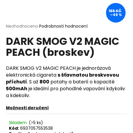
a
155 KČ
j
–49 %
í
Průměrné
Neohodnoceno
Podrobnosti hodnocení
t
hodnocení
?
DARK SMOG V2 MAGIC
produktu
je
PEACH (broskev)
0,0
z
5
hvězdiček.
DARK SMOG V2 MAGIC PEACH je jednorázová
HLEDAT
elektronická cigareta
s šťavnatou broskvovou
příchutí
.
S až
800
potahy a baterií o kapacitě
500mAh
je ideální pro pohodlné vapování kdykoliv
D
a kdekoliv.
o
p
Možnosti doručení
o
r
Skladem
(>5 ks)
u
Kód:
6937057553538