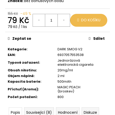
č
Značka:
Bez bonusových bodů
u
j
155 Kč
–49 %
e
79 Kč
DO KOŠÍKU
m
Měrná
79 Kč / 1 ks
e
cena:
Zeptat se
Sdílet
BLACK
BABOON
Kategorie
:
DARK SMOG V2
-
EAN
:
6937057553538
BLACK
Jednorázová
BERG
Typové zařazení
:
elektronická cigareta
16MG
800
Obsah nikotinu
:
20mg/ml
Objem náplně
:
2 ml
59
Kč
Kapacita baterie
:
500mAh
Původně:
MAGIC PEACH
Příchuť (Aroma)
:
169
(broskev)
Kč
Počet potažení
:
800
Popis
Související (8)
Hodnocení
Diskuze