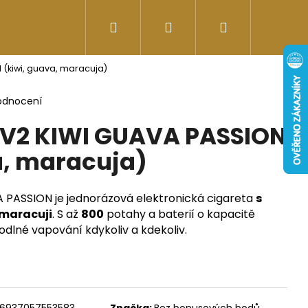
Hledat
Přihlášení
Nákupní
Doplňky stravy
Energy-kofeinové produk
(kiwi, guava, maracuja)
košík
odnocení
V2 KIWI GUAVA PASSION
a, maracuja)
PASSION je jednorázová elektronická cigareta
s
 maracuji
.
S až
800
potahy a baterií o kapacitě
odlné vapování kdykoliv a kdekoliv.
Následující
6937057553583
Značka:
Bez bonusových bodů