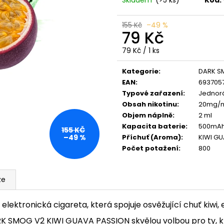
VENIX X2 COLA-X
LIO POD SUMMER
79 Kč
59 Kč
Původně:
169 Kč
Původně:
99 Kč
155 Kč
–49 %
79 Kč
Měrná
79 Kč / 1 ks
cena:
Kategorie
:
DARK S
EAN
:
693705
Typové zařazení
:
Jednorá
Obsah nikotinu
:
20mg/
Objem náplně
:
2 ml
Kapacita baterie
:
500mA
155 KČ
Příchuť (Aroma)
:
KIWI GU
–49 %
Počet potažení
:
800
ze
tronická cigareta, která spojuje osvěžující chuť kiwi, e
K SMOG V2 KIWI GUAVA PASSION skvělou volbou pro ty, kteř