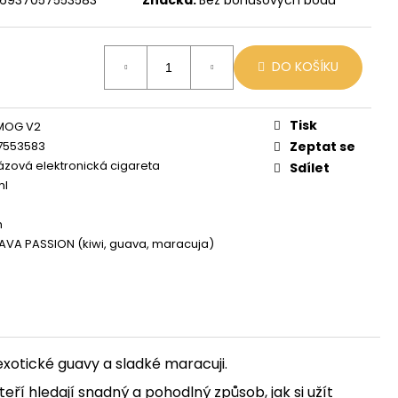
 MIX
DO KOŠÍKU
Tisk
MOG V2
7553583
Zeptat se
zová elektronická cigareta
Sdílet
ml
h
AVA PASSION (kiwi, guava, maracuja)
xotické guavy a sladké maracuji.
í hledají snadný a pohodlný způsob, jak si užít