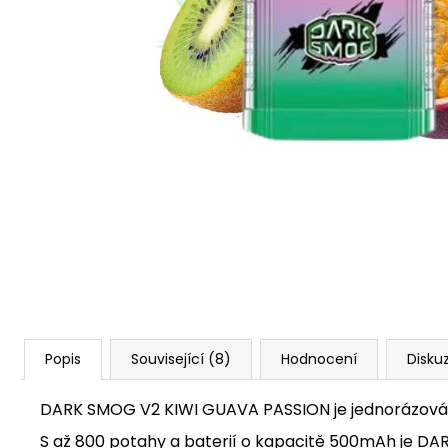
VENIX PRO CAPPUCINO-X
79 Kč
Původně:
169 Kč
Popis
Související (8)
Hodnocení
Disku
DARK SMOG V2 KIWI GUAVA PASSION je jednorázová elek
S až 800 potahy a baterií o kapacitě 500mAh je DAR