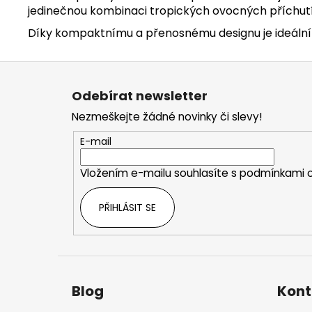
jedinečnou kombinaci tropických ovocných příchutí 
Díky kompaktnímu a přenosnému designu je ideální p
Z
á
Odebírat newsletter
p
Nezmeškejte žádné novinky či slevy!
a
t
E-mail
í
Vložením e-mailu souhlasíte s
podmínkami o
PŘIHLÁSIT SE
Blog
Kont