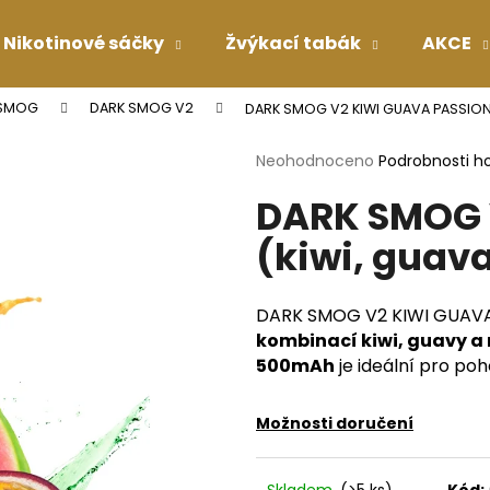
Nikotinové sáčky
Žvýkací tabák
AKCE
 SMOG
DARK SMOG V2
DARK SMOG V2 KIWI GUAVA PASSION 
Co potřebujete najít?
Průměrné
Neohodnoceno
Podrobnosti h
hodnocení
DARK SMOG 
produktu
HLEDAT
je
(kiwi, guav
0,0
z
5
Doporučujeme
hvězdiček.
DARK SMOG V2 KIWI GUAVA 
kombinací kiwi, guavy a
500mAh
je ideální pro poh
Možnosti doručení
Skladem
(>5 ks)
Kód: