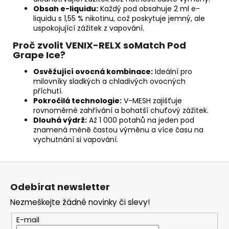
Obsah e-liquidu:
Každý pod obsahuje 2 ml e-
liquidu s 1,55 % nikotinu, což poskytuje jemný, ale
uspokojující zážitek z vapování.
Proč zvolit VENIX-RELX soMatch Pod
Grape Ice?
Osvěžující ovocná kombinace:
Ideální pro
milovníky sladkých a chladivých ovocných
příchutí.
Pokročilá technologie:
V-MESH zajišťuje
rovnoměrné zahřívání a bohatší chuťový zážitek.
Dlouhá výdrž:
Až 1 000 potahů na jeden pod
znamená méně častou výměnu a více času na
vychutnání si vapování.
Z
á
Odebírat newsletter
p
Nezmeškejte žádné novinky či slevy!
a
t
E-mail