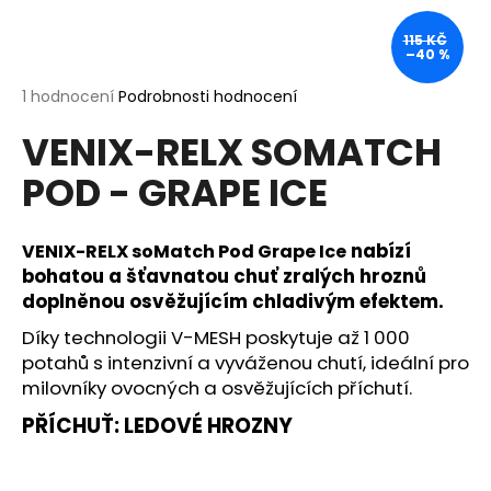
a
115 KČ
j
–40 %
í
Průměrné
1 hodnocení
Podrobnosti hodnocení
t
hodnocení
?
VENIX-RELX SOMATCH
produktu
je
POD - GRAPE ICE
5,0
z
5
hvězdiček.
nabízí
VENIX-RELX soMatch Pod Grape Ice
HLEDAT
bohatou a šťavnatou chuť zralých hroznů
doplněnou osvěžujícím chladivým efektem.
Díky technologii V-MESH poskytuje až 1 000
D
potahů s intenzivní a vyváženou chutí, ideální pro
o
milovníky ovocných a osvěžujících příchutí.
p
o
PŘÍCHUŤ: LEDOVÉ HROZNY
r
u