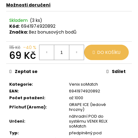
č
Možnosti doručení
u
j
e
Skladem
(3 ks)
Kód:
6941974920892
m
Značka:
Bez bonusových bodů
e
115 Kč
–40 %
69 Kč
DO KOŠÍKU
OXVA
EZ
Měrná
CARTRIDGE
3ML
cena:
Zeptat se
Sdílet
0,8
OHM
Kategorie
:
Venix soMatch
109
EAN
:
6941974920892
Kč
Počet potažení
:
až 1000
GRAPE ICE (ledové
Příchuť (Aroma)
:
hrozny)
náhradní POD do
Určení
:
systému VENIX RELX
soMatch
Typ
:
předplněný pod