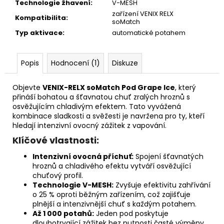
Technologie žhavení
:
V-MESH
zařízení VENIX RELX
Kompatibilita
:
soMatch
Typ aktivace
:
automatické potahem
Popis
Hodnocení (1)
Diskuze
Objevte
VENIX-RELX soMatch Pod Grape Ice
, který
přináší bohatou a šťavnatou chuť zralých hroznů s
osvěžujícím chladivým efektem. Tato vyvážená
kombinace sladkosti a svěžesti je navržena pro ty, kteří
hledají intenzivní ovocný zážitek z vapování.
Klíčové vlastnosti:
Intenzivní ovocná příchuť:
Spojení šťavnatých
hroznů a chladivého efektu vytváří osvěžující
chuťový profil.
Technologie V-MESH:
Zvyšuje efektivitu zahřívání
o 25 % oproti běžným zařízením, což zajišťuje
plnější a intenzivnější chuť s každým potahem.
Až 1 000 potahů:
Jeden pod poskytuje
dlouhotrvající zážitek bez nutnosti časté výměny.