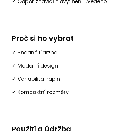
✓ Odpor žhavicí hlavy: není uvedeno
Proč si ho vybrat
✓ Snadná údržba
✓ Moderní design
✓ Variabilita náplní
✓ Kompaktní rozměry
Použití a údržba