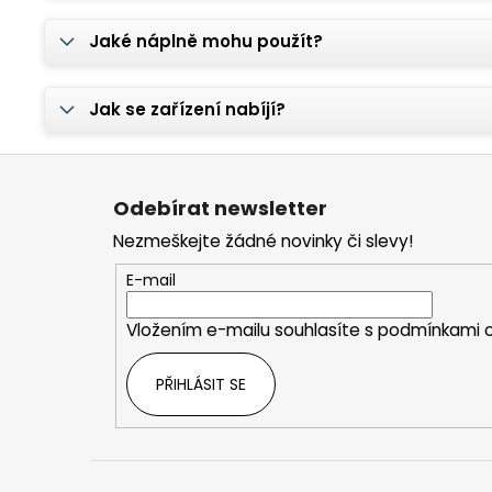
Jaké náplně mohu použít?
Jak se zařízení nabíjí?
Z
á
Odebírat newsletter
p
Nezmeškejte žádné novinky či slevy!
a
t
E-mail
í
Vložením e-mailu souhlasíte s
podmínkami o
PŘIHLÁSIT SE