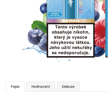
VENIX PRO CAPPUCINO-X
79 Kč
Původně:
169 Kč
Popis
Hodnocení
Diskuze