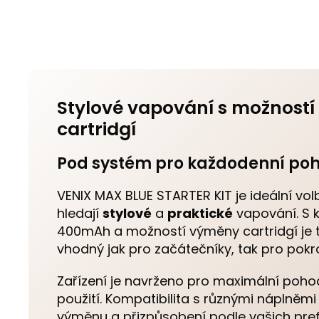
Stylové vapování s možnost
cartridgí
Pod systém pro každodenní poh
VENIX MAX BLUE STARTER KIT je ideální volb
hledají
stylové
a
praktické
vapování. S 
400mAh a možností výměny cartridgí je
vhodný jak pro začátečníky, tak pro pokro
Zařízení je navrženo pro maximální poho
použití. Kompatibilita s různými náplně
výměnu a přizpůsobení podle vašich pref