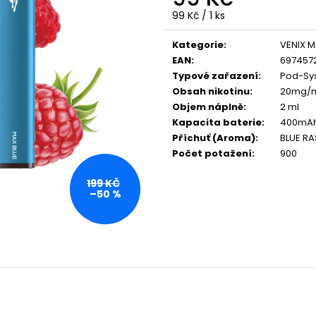
VENIX X2 COLA-X
LIO POD SUMMER
Měrná
99 Kč / 1 ks
79 Kč
59 Kč
cena:
Původně:
169 Kč
Původně:
99 Kč
Kategorie
:
VENIX 
EAN
:
697457
Typové zařazení
:
Pod-Sys
Obsah nikotinu
:
20mg/
Objem náplně
:
2 ml
Kapacita baterie
:
400mA
Příchuť (Aroma)
:
BLUE R
Počet potažení
:
900
199 KČ
–50 %