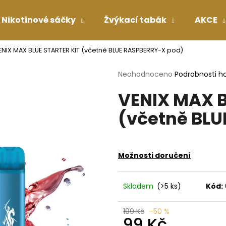
Nikotinové sáčky
Žvýkací tabák
AKCE
ENIX MAX BLUE STARTER KIT (včetně BLUE RASPBERRY-X pod)
Co potřebujete najít?
Průměrné
Neohodnoceno
Podrobnosti h
hodnocení
VENIX MAX B
produktu
HLEDAT
je
(včetně BLU
0,0
z
5
Doporučujeme
hvězdiček.
Možnosti doručení
Skladem
(>5 ks)
Kód:
199 Kč
–50 %
99 Kč