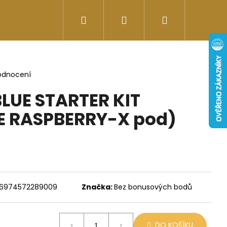
Hledat
Přihlášení
Nákupní
Doplňky stravy
Energy-kofeinové produk
košík
odnocení
LUE STARTER KIT
E RASPBERRY-X pod)
6974572289009
Značka:
Bez bonusových bodů
Následující
DO KOŠÍKU