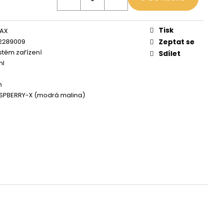
 MIX
Tisk
MAX
2289009
Zeptat se
tém zařízení
Sdílet
ml
h
ASPBERRY-X (modrá malina)