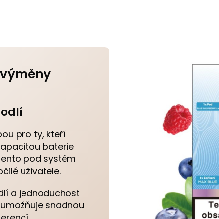
í výměny
odlí
ou pro ty, kteří
kapacitou baterie
 tento pod systém
čilé uživatele.
dlí a jednoduchost
mi umožňuje snadnou
erencí.