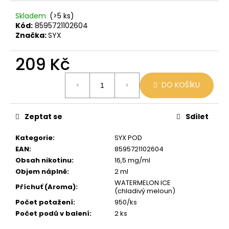
č
u
Skladem
(>5 ks)
j
Kód:
8595721102604
e
Značka:
SYX
m
e
209 Kč
Měrná
DO KOŠÍKU
cena:
BLACK
BABOON
-
BLACK
Zeptat se
Sdílet
BERG
16MG
Kategorie
:
SYX POD
800
EAN
:
8595721102604
59
Obsah nikotinu
:
16,5 mg/ml
Kč
Původně:
Objem náplně
:
2 ml
169
WATERMELON ICE
Příchuť (Aroma)
:
Kč
(chladivý meloun)
Počet potažení
:
950/ks
Počet podů v balení
:
2 ks