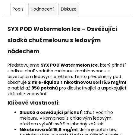
Popis
Hodnocení
Diskuze
SYX POD Watermelon Ice – Osvěžující
sladká chuť melounu s ledovým
nádechem
Představujeme
SYX POD Watermelon Ice
, který přináší
sladkou chuť vodního melounu kombinovanou s
osvěžujícím ledovým efektem. Tento předplněný pod
obsahuje
2 ml e-liquidu
s
nikotinovou solí 16,5 mg/ml
a nabízí až
950 potahů
pro dlouhotrvající a uspokojující
zážitek z vapování.
Klíčové vlastnosti:
Sladká a osvěžující příchuť:
Chuť vodního
melounu v kombinaci s chladivým ledovým
efektem vytváří svěží a lahodný zážitek.
Nikotinová sůl 16,5 mg/ml:
Jemný potah bez