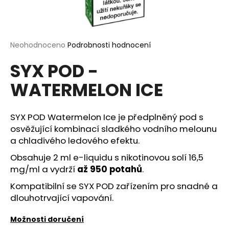
a
j
í
Průměrné
Neohodnoceno
Podrobnosti hodnocení
t
hodnocení
?
SYX POD -
produktu
je
WATERMELON ICE
0,0
z
5
hvězdiček.
SYX POD Watermelon Ice je předplněný pod s
HLEDAT
osvěžující kombinací sladkého vodního melounu
a chladivého ledového efektu.
Obsahuje 2 ml e-liquidu s nikotinovou solí 16,5
D
mg/ml a vydrží
až 950 potahů
.
o
p
Kompatibilní se SYX POD zařízením pro snadné a
o
dlouhotrvající vapování.
r
u
Možnosti doručení