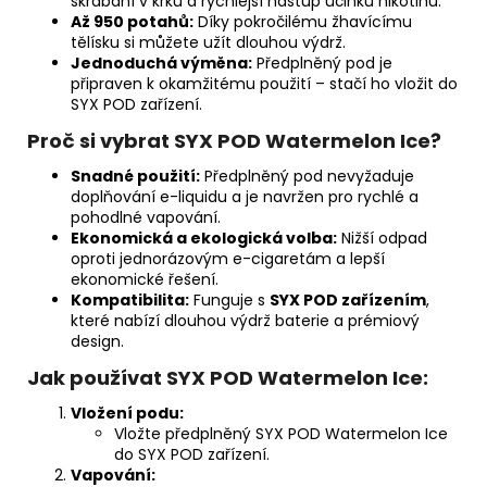
škrábání v krku a rychlejší nástup účinků nikotinu.
Až 950 potahů:
Díky pokročilému žhavícímu
tělísku si můžete užít dlouhou výdrž.
Jednoduchá výměna:
Předplněný pod je
připraven k okamžitému použití – stačí ho vložit do
SYX POD zařízení.
Proč si vybrat SYX POD Watermelon Ice?
Snadné použití:
Předplněný pod nevyžaduje
doplňování e-liquidu a je navržen pro rychlé a
pohodlné vapování.
Ekonomická a ekologická volba:
Nižší odpad
oproti jednorázovým e-cigaretám a lepší
ekonomické řešení.
Kompatibilita:
Funguje s
SYX POD zařízením
,
které nabízí dlouhou výdrž baterie a prémiový
design.
Jak používat SYX POD Watermelon Ice:
Vložení podu:
Vložte předplněný SYX POD Watermelon Ice
do SYX POD zařízení.
Vapování: