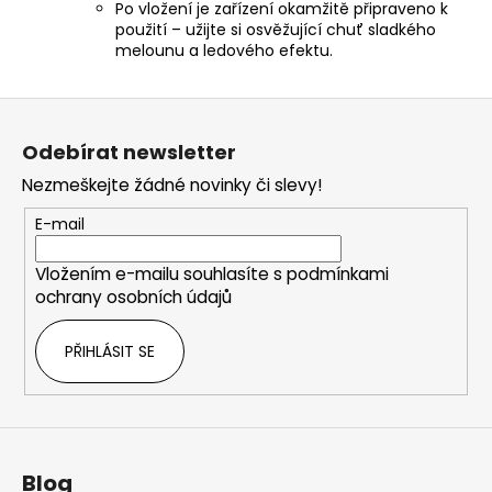
Po vložení je zařízení okamžitě připraveno k
použití – užijte si osvěžující chuť sladkého
melounu a ledového efektu.
Z
á
Odebírat newsletter
p
Nezmeškejte žádné novinky či slevy!
a
t
E-mail
í
Vložením e-mailu souhlasíte s
podmínkami
ochrany osobních údajů
PŘIHLÁSIT SE
Blog