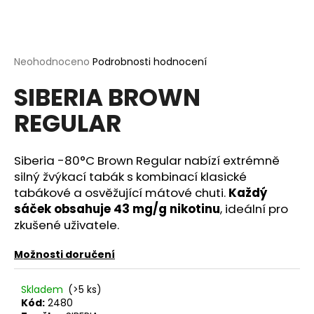
a
j
í
Průměrné
Neohodnoceno
Podrobnosti hodnocení
t
hodnocení
?
SIBERIA BROWN
produktu
je
REGULAR
0,0
z
5
hvězdiček.
Siberia -80°C Brown Regular nabízí extrémně
HLEDAT
silný žvýkací tabák s kombinací klasické
tabákové a osvěžující mátové chuti.
Každý
sáček obsahuje 43 mg/g nikotinu
, ideální pro
D
zkušené uživatele.
o
p
Možnosti doručení
o
r
Skladem
(>5 ks)
u
Kód:
2480