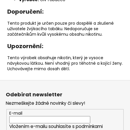
Doporučení:
Tento produkt je určen pouze pro dospělé a zkušené
uživatele žvýkacího tabáku. Nedoporučuje se
začátečníkům kvůli vysokému obsahu nikotinu.
Upozornění:
Tento výrobek obsahuje nikotin, který je vysoce
návykovou látkou. Není vhodný pro těhotné a kojící ženy.
Uchovávejte mimo dosah dětí.
Z
á
Odebírat newsletter
p
Nezmeškejte žádné novinky či slevy!
a
t
E-mail
í
Vložením e-mailu souhlasíte s
podmínkami