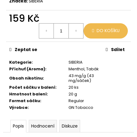
č
Značka:
SIBERIA
u
j
159 Kč
e
Měrná
m
DO KOŠÍKU
cena:
e
Zeptat se
Sdílet
BLACK
BABOON
Kategorie
:
SIBERIA
-
BLACK
Příchuť (Aroma)
:
Menthol, Tabák
BERG
43 mg/g (43
16MG
Obsah nikotinu
:
mg/sáček)
800
Počet sáčku v balení
:
20 ks
59
Hmotnost balení
:
20 g
Kč
Format sáčku
:
Regular
Původně:
169
Výrobce
:
GN Tobacco
Kč
Popis
Hodnocení
Diskuze