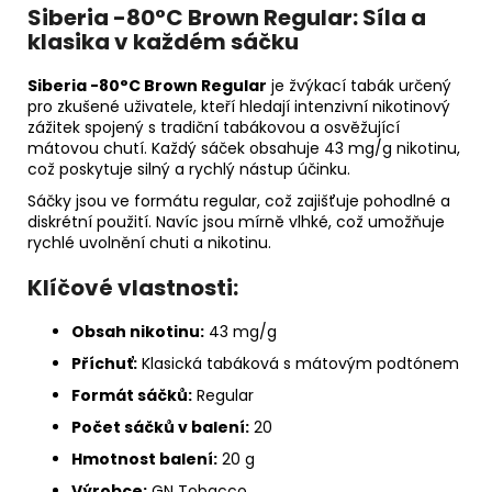
Siberia -80°C Brown Regular: Síla a
klasika v každém sáčku
Siberia -80°C Brown Regular
je žvýkací tabák určený
pro zkušené uživatele, kteří hledají intenzivní nikotinový
zážitek spojený s tradiční tabákovou a osvěžující
mátovou chutí. Každý sáček obsahuje 43 mg/g nikotinu,
což poskytuje silný a rychlý nástup účinku.
Sáčky jsou ve formátu regular, což zajišťuje pohodlné a
diskrétní použití. Navíc jsou mírně vlhké, což umožňuje
rychlé uvolnění chuti a nikotinu.
Klíčové vlastnosti:
Obsah nikotinu:
43 mg/g
Příchuť:
Klasická tabáková s mátovým podtónem
Formát sáčků:
Regular
Počet sáčků v balení:
20
Hmotnost balení:
20 g
Výrobce:
GN Tobacco