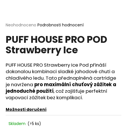
a
j
í
Průměrné
Neohodnoceno
Podrobnosti hodnocení
t
hodnocení
?
PUFF HOUSE PRO POD
produktu
je
Strawberry Ice
0,0
z
5
hvězdiček.
PUFF HOUSE PRO Strawberry Ice Pod přináší
HLEDAT
dokonalou kombinaci sladké jahodové chuti a
chladivého ledu. Tato přednaplněná cartridge
je navržena
pro maximální chuťový zážitek a
D
jednoduché použití
, což zajišťuje perfektní
o
vapovací zážitek bez komplikací.
p
o
Možnosti doručení
r
u
Skladem
(>5 ks)