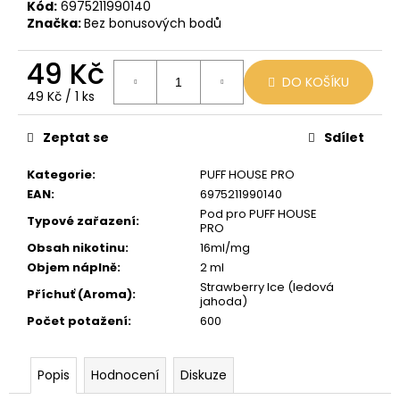
č
Kód:
6975211990140
u
Značka:
Bez bonusových bodů
j
e
49 Kč
m
DO KOŠÍKU
Měrná
49 Kč / 1 ks
e
cena:
Zeptat se
Sdílet
VENIX
PRO
Kategorie
:
PUFF HOUSE PRO
CAPPUCINO-
EAN
:
6975211990140
X
Pod pro PUFF HOUSE
Typové zařazení
:
79
PRO
Kč
Obsah nikotinu
:
16ml/mg
Původně:
169
Objem náplně
:
2 ml
Kč
Strawberry Ice (ledová
Příchuť (Aroma)
:
jahoda)
Počet potažení
:
600
Popis
Hodnocení
Diskuze