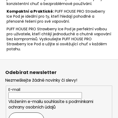
konzistentní chuť a bezproblémové používání.
Kompaktní a Praktické:
PUFF HOUSE PRO Strawberry
Ice Pod je ideální pro ty, kteří hledají pohodlné a
přenosné řešení pro své vapování.
PUFF HOUSE PRO Strawberry Ice Pod je perfektní volbou
pro uživatele, kteří chtějí jednoduché a chutné vapování
bez kompromisů. Vyzkoušejte PUFF HOUSE PRO
Strawberry Ice Pod a užijte si osvěžující chuť v každém
potahu.
Z
á
Odebírat newsletter
p
Nezmeškejte žádné novinky či slevy!
a
t
E-mail
í
Vložením e-mailu souhlasíte s
podmínkami
ochrany osobních údajů