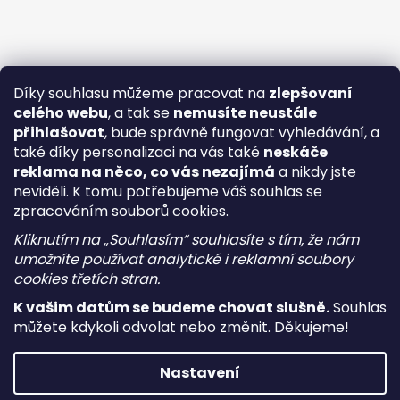
Díky souhlasu můžeme pracovat na
zlepšovaní
celého webu
, a tak se
nemusíte neustále
přihlašovat
, bude správně fungovat vyhledávání, a
také díky personalizaci na vás také
neskáče
reklama na něco, co vás nezajímá
a nikdy jste
neviděli. K tomu potřebujeme váš souhlas se
zpracováním souborů cookies.
Kliknutím na „Souhlasím“ souhlasíte s tím, že nám
umožníte používat analytické i reklamní soubory
cookies třetích stran.
K vašim datům se budeme chovat slušně.
Souhlas
můžete kdykoli odvolat nebo změnit. Děkujeme!
Vytvořil Shoptet
Nastavení
Copyright 2026
i-vape
. Všechna práva vyhrazena.
Upravit