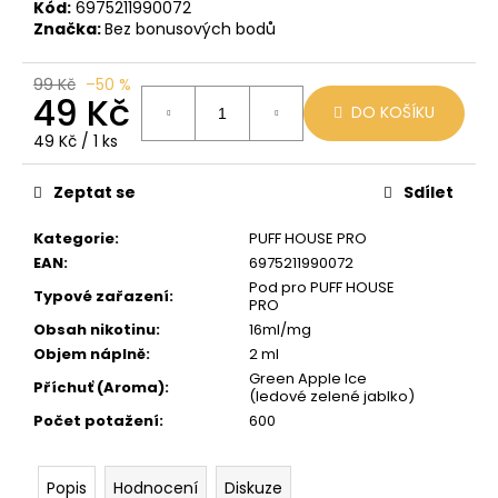
č
Kód:
6975211990072
u
Značka:
Bez bonusových bodů
j
e
99 Kč
–50 %
m
49 Kč
DO KOŠÍKU
e
Měrná
49 Kč / 1 ks
cena:
LIO
Zeptat se
Sdílet
POD
PASSION
Kategorie
:
PUFF HOUSE PRO
FRUIT
EAN
:
6975211990072
59
Pod pro PUFF HOUSE
Kč
Typové zařazení
:
PRO
Původně:
Obsah nikotinu
:
16ml/mg
99
Kč
Objem náplně
:
2 ml
Green Apple Ice
Příchuť (Aroma)
:
(ledové zelené jablko)
Počet potažení
:
600
Popis
Hodnocení
Diskuze