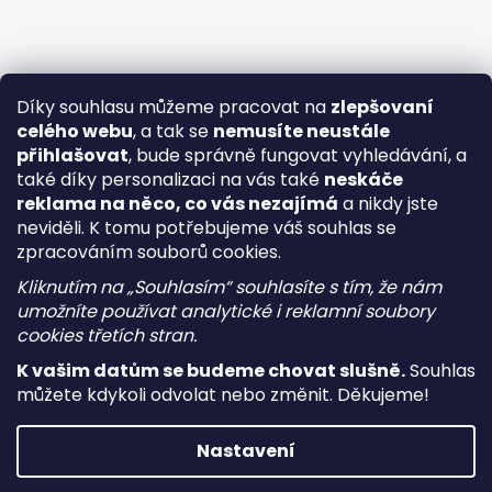
Díky souhlasu můžeme pracovat na
zlepšovaní
celého webu
, a tak se
nemusíte neustále
přihlašovat
, bude správně fungovat vyhledávání, a
také díky personalizaci na vás také
neskáče
reklama na něco, co vás nezajímá
a nikdy jste
neviděli. K tomu potřebujeme váš souhlas se
zpracováním souborů cookies.
Kliknutím na „Souhlasím“ souhlasíte s tím, že nám
umožníte používat analytické i reklamní soubory
cookies třetích stran.
K vašim datům se budeme chovat slušně.
Souhlas
můžete kdykoli odvolat nebo změnit. Děkujeme!
Vytvořil Shoptet
Nastavení
Copyright 2026
i-vape
. Všechna práva vyhrazena.
Upravit