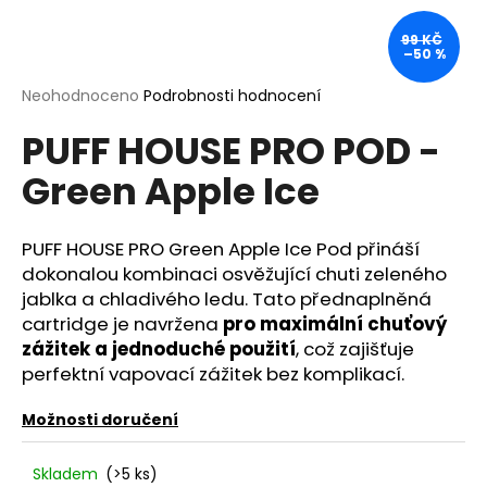
a
99 KČ
j
–50 %
í
Průměrné
Neohodnoceno
Podrobnosti hodnocení
t
hodnocení
?
PUFF HOUSE PRO POD -
produktu
je
Green Apple Ice
0,0
z
5
hvězdiček.
PUFF HOUSE PRO Green Apple Ice Pod přináší
HLEDAT
dokonalou kombinaci osvěžující chuti zeleného
jablka a chladivého ledu. Tato přednaplněná
cartridge je navržena
pro maximální chuťový
D
zážitek a jednoduché použití
, což zajišťuje
o
perfektní vapovací zážitek bez komplikací.
p
o
Možnosti doručení
r
u
Skladem
(>5 ks)