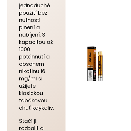
jednoduché
použití bez
nutnosti
plnění a
nabíjení. S
kapacitou až
1000
potáhnutí a
obsahem
nikotinu 16
mg/ml si
užijete
klasickou
tabákovou
chuť kdykoliv.
Stačí ji
rozbalit a