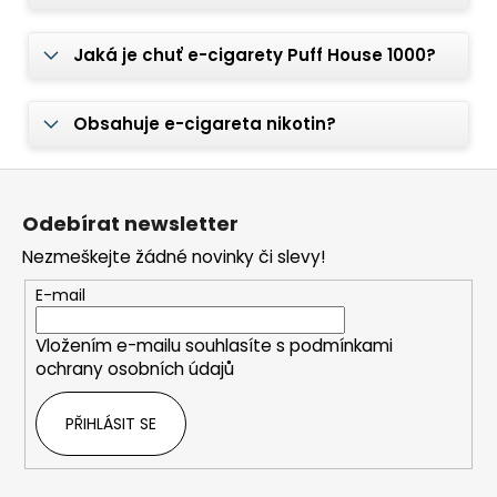
Jaká je chuť e-cigarety Puff House 1000?
Obsahuje e-cigareta nikotin?
Z
á
Odebírat newsletter
p
Nezmeškejte žádné novinky či slevy!
a
t
E-mail
í
Vložením e-mailu souhlasíte s
podmínkami
ochrany osobních údajů
PŘIHLÁSIT SE