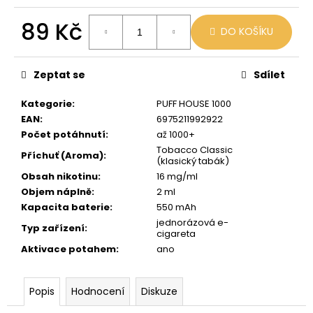
č
u
89 Kč
j
DO KOŠÍKU
e
Měrná
m
cena:
Zeptat se
Sdílet
e
Kategorie
:
PUFF HOUSE 1000
JDI
EAN
:
6975211992922
GRAPE
Počet potáhnutí
:
až 1000+
ROMIO
Tobacco Classic
POD
Příchuť (Aroma)
:
(klasický tabák)
20MG
Obsah nikotinu
:
16 mg/ml
89
Objem náplně
:
2 ml
Kč
Kapacita baterie
:
550 mAh
Původně:
109
jednorázová e-
Typ zařízení
:
Kč
cigareta
Aktivace potahem
:
ano
Popis
Hodnocení
Diskuze