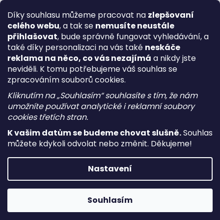
Díky souhlasu můžeme pracovat na
zlepšovaní
celého webu
, a tak se
nemusíte neustále
přihlašovat
, bude správně fungovat vyhledávání, a
také díky personalizaci na vás také
neskáče
reklama na něco, co vás nezajímá
a nikdy jste
neviděli. K tomu potřebujeme váš souhlas se
zpracováním souborů cookies.
Kliknutím na „Souhlasím“ souhlasíte s tím, že nám
umožníte používat analytické i reklamní soubory
cookies třetích stran.
K vašim datům se budeme chovat slušně.
Souhlas
můžete kdykoli odvolat nebo změnit. Děkujeme!
Vytvořil Shoptet
Nastavení
Copyright 2026
i-vape
. Všechna práva vyhrazena.
Upravit
nastavení cookies
Souhlasím
Používáme
ověření věku Adulto