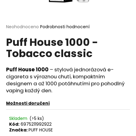
a
j
í
Průměrné
Neohodnoceno
Podrobnosti hodnocení
t
hodnocení
?
Puff House 1000 -
produktu
je
Tobacco classic
0,0
z
5
hvězdiček.
Puff House 1000
– stylová jednorázová e-
HLEDAT
cigareta s výraznou chutí, kompaktním
designem a až 1000 potáhnutími pro pohodlný
vaping každý den.
D
o
Možnosti doručení
p
o
Skladem
(>5 ks)
r
Kód:
6975211992922
u
Značka:
PUFF HOUSE