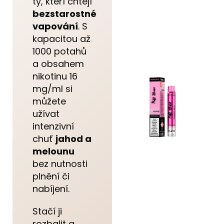
ty, kteří chtějí
bezstarostné
vapování
. S
kapacitou až
1000 potahů
a obsahem
nikotinu 16
mg/ml si
můžete
užívat
intenzivní
chuť
jahod a
melounu
bez nutnosti
plnění či
nabíjení.
Stačí ji
rozbalit a