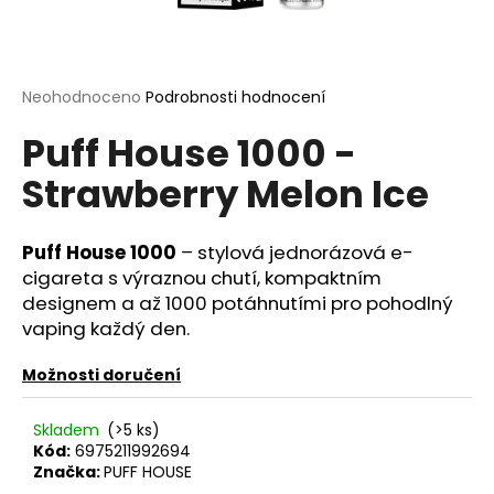
a
j
í
Průměrné
Neohodnoceno
Podrobnosti hodnocení
t
hodnocení
?
Puff House 1000 -
produktu
je
Strawberry Melon Ice
0,0
z
5
hvězdiček.
Puff House 1000
– stylová jednorázová e-
HLEDAT
cigareta s výraznou chutí, kompaktním
designem a až 1000 potáhnutími pro pohodlný
vaping každý den.
D
o
Možnosti doručení
p
o
Skladem
(>5 ks)
r
Kód:
6975211992694
u
Značka:
PUFF HOUSE