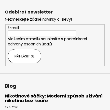
Z
á
Odebírat newsletter
p
Nezmeškejte žádné novinky či slevy!
a
t
E-mail
í
Vložením e-mailu souhlasíte s
podmínkami
ochrany osobních údajů
PŘIHLÁSIT SE
Blog
Nikotinové sáčky: Moderní způsob užívání
nikotinu bez kouře
29.5.2025