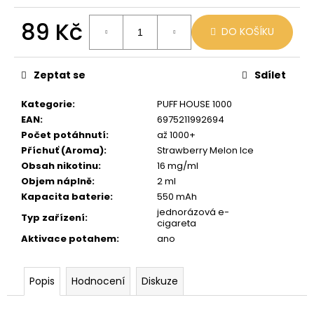
č
u
89 Kč
j
DO KOŠÍKU
e
Měrná
m
cena:
Zeptat se
Sdílet
e
Kategorie
:
PUFF HOUSE 1000
LIO
EAN
:
6975211992694
POD
Počet potáhnutí
:
až 1000+
SUMMER
Příchuť (Aroma)
:
Strawberry Melon Ice
MIX
Obsah nikotinu
:
16 mg/ml
59
Objem náplně
:
2 ml
Kč
Kapacita baterie
:
550 mAh
Původně:
99
jednorázová e-
Typ zařízení
:
Kč
cigareta
Aktivace potahem
:
ano
Popis
Hodnocení
Diskuze