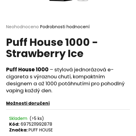
a
j
í
Průměrné
Neohodnoceno
Podrobnosti hodnocení
t
hodnocení
?
Puff House 1000 -
produktu
je
Strawberry Ice
0,0
z
5
hvězdiček.
Puff House 1000
– stylová jednorázová e-
HLEDAT
cigareta s výraznou chutí, kompaktním
designem a až 1000 potáhnutími pro pohodlný
vaping každý den.
D
o
Možnosti doručení
p
o
Skladem
(>5 ks)
r
Kód:
6975211992878
u
Značka:
PUFF HOUSE