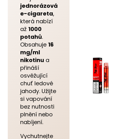
jednorázová
e-cigareta
,
která nabízí
až
1000
potahů
.
Obsahuje
16
mg/ml
nikotinu
a
přináší
osvěžující
chuť ledové
jahody. Užijte
si vapování
bez nutnosti
plnění nebo
nabíjení.
Vychutnejte