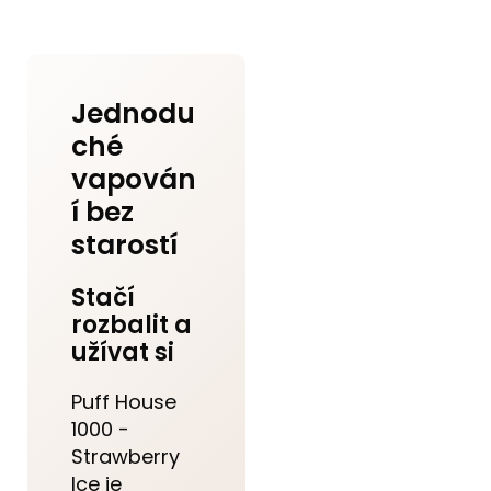
Jednodu
ché
vapován
í bez
starostí
Stačí
rozbalit a
užívat si
Puff House
1000 -
Strawberry
Ice je