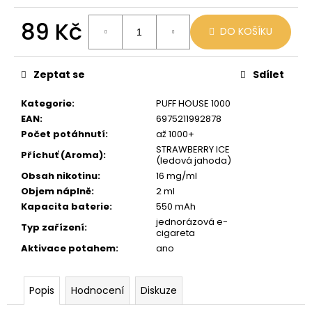
č
u
89 Kč
j
DO KOŠÍKU
e
Měrná
m
cena:
Zeptat se
Sdílet
e
Kategorie
:
PUFF HOUSE 1000
JDI
EAN
:
6975211992878
GRAPE
Počet potáhnutí
:
až 1000+
ROMIO
STRAWBERRY ICE
POD
Příchuť (Aroma)
:
(ledová jahoda)
20MG
Obsah nikotinu
:
16 mg/ml
89
Objem náplně
:
2 ml
Kč
Kapacita baterie
:
550 mAh
Původně:
109
jednorázová e-
Typ zařízení
:
Kč
cigareta
Aktivace potahem
:
ano
Popis
Hodnocení
Diskuze