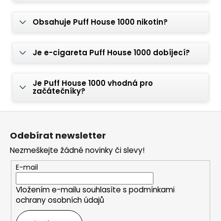
Obsahuje Puff House 1000 nikotin?
Je e-cigareta Puff House 1000 dobíjecí?
Je Puff House 1000 vhodná pro
začátečníky?
Z
á
Odebírat newsletter
p
Nezmeškejte žádné novinky či slevy!
a
t
E-mail
í
Vložením e-mailu souhlasíte s
podmínkami
ochrany osobních údajů