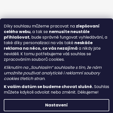
Díky souhlasu můžeme pracovat na
zlepšovaní
celého webu
, a tak se
nemusíte neustále
přihlašovat
, bude správně fungovat vyhledávání, a
také díky personalizaci na vás také
neskáče
reklama na něco, co vás nezajímá
a nikdy jste
neviděli. K tomu potřebujeme váš souhlas se
zpracováním souborů cookies.
Kliknutím na „Souhlasím“ souhlasíte s tím, že nám
umožníte používat analytické i reklamní soubory
cookies třetích stran.
K vašim datům se budeme chovat slušně.
Souhlas
můžete kdykoli odvolat nebo změnit. Děkujeme!
Vytvořil Shoptet
Nastavení
Copyright 2026
i-vape
. Všechna práva vyhrazena.
Upravit