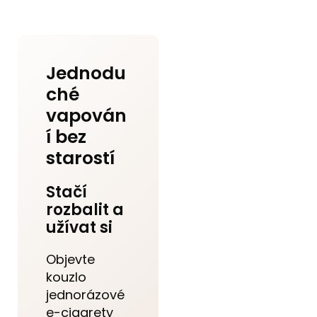
Jednodu
ché
vapován
í bez
starostí
Stačí
rozbalit a
užívat si
Objevte
kouzlo
jednorázové
e-cigarety