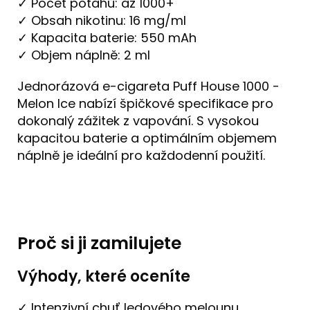
✓ Počet potahů: až 1000+
✓ Obsah nikotinu: 16 mg/ml
✓ Kapacita baterie: 550 mAh
✓ Objem náplně: 2 ml
Jednorázová e-cigareta Puff House 1000 -
Melon Ice nabízí špičkové specifikace pro
dokonalý zážitek z vapování. S vysokou
kapacitou baterie a optimálním objemem
náplně je ideální pro každodenní použití.
Proč si ji zamilujete
Výhody, které oceníte
✓ Intenzivní chuť ledového melounu