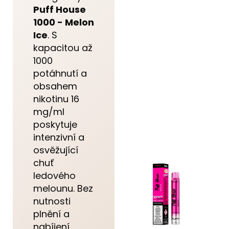
Puff House
1000 - Melon
Ice
. S
kapacitou až
1000
potáhnutí a
obsahem
nikotinu 16
mg/ml
poskytuje
intenzivní a
osvěžující
chuť
ledového
melounu. Bez
nutnosti
plnění a
nabíjení,