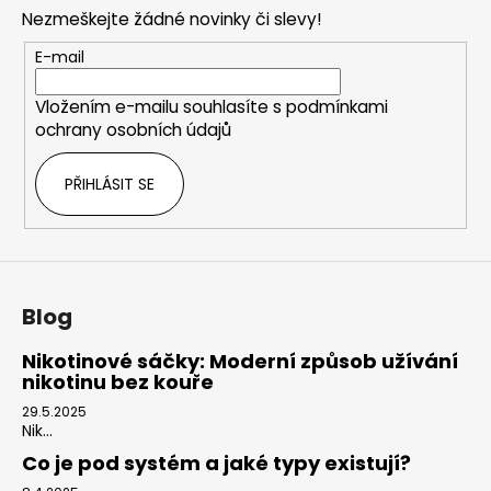
p
Nezmeškejte žádné novinky či slevy!
a
t
E-mail
í
Vložením e-mailu souhlasíte s
podmínkami
ochrany osobních údajů
PŘIHLÁSIT SE
Blog
Nikotinové sáčky: Moderní způsob užívání
nikotinu bez kouře
29.5.2025
Nik...
Co je pod systém a jaké typy existují?