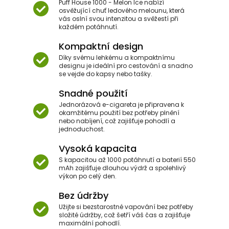
Puff House 1000 - Melon Ice nabízí
osvěžující chuť ledového melounu, která
vás oslní svou intenzitou a svěžestí při
každém potáhnutí.
Kompaktní design
Díky svému lehkému a kompaktnímu
designu je ideální pro cestování a snadno
se vejde do kapsy nebo tašky.
Snadné použití
Jednorázová e-cigareta je připravena k
okamžitému použití bez potřeby plnění
nebo nabíjení, což zajišťuje pohodlí a
jednoduchost.
Vysoká kapacita
S kapacitou až 1000 potáhnutí a baterií 550
mAh zajišťuje dlouhou výdrž a spolehlivý
výkon po celý den.
Bez údržby
Užijte si bezstarostné vapování bez potřeby
složité údržby, což šetří váš čas a zajišťuje
maximální pohodlí.