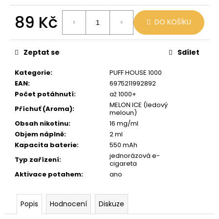
č
u
89 Kč
j
DO KOŠÍKU
e
Měrná
m
cena:
Zeptat se
Sdílet
e
Kategorie
:
PUFF HOUSE 1000
LIO
EAN
:
6975211992892
POD
Počet potáhnutí
:
až 1000+
PASSION
MELON ICE (ledový
FRUIT
Příchuť (Aroma)
:
meloun)
59
Obsah nikotinu
:
16 mg/ml
Kč
Objem náplně
:
2 ml
Původně:
Kapacita baterie
:
550 mAh
99
Kč
jednorázová e-
Typ zařízení
:
cigareta
Aktivace potahem
:
ano
Popis
Hodnocení
Diskuze