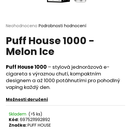
a
j
í
Průměrné
Neohodnoceno
Podrobnosti hodnocení
t
hodnocení
?
Puff House 1000 -
produktu
je
Melon Ice
0,0
z
5
hvězdiček.
Puff House 1000
– stylová jednorázová e-
HLEDAT
cigareta s výraznou chutí, kompaktním
designem a až 1000 potáhnutími pro pohodlný
vaping každý den.
D
o
Možnosti doručení
p
o
Skladem
(>5 ks)
r
Kód:
6975211992892
u
Značka:
PUFF HOUSE