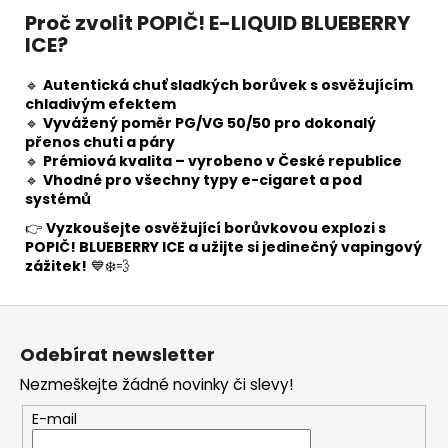
Proč zvolit POPIČ! E-LIQUID BLUEBERRY
ICE?
🔹
Autentická chuť sladkých borůvek s osvěžujícím
chladivým efektem
🔹
Vyvážený poměr PG/VG 50/50 pro dokonalý
přenos chuti a páry
🔹
Prémiová kvalita – vyrobeno v České republice
🔹
Vhodné pro všechny typy e-cigaret a pod
systémů
👉
Vyzkoušejte osvěžující borůvkovou explozi s
POPIČ! BLUEBERRY ICE a užijte si jedinečný vapingový
zážitek!
💙❄️💨
Z
á
Odebírat newsletter
p
Nezmeškejte žádné novinky či slevy!
a
t
E-mail
í