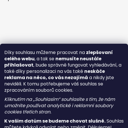
Díky souhlasu můžeme pracovat na
zlepšovaní
celého webu
, a tak se
nemusíte neustále
přihlašovat
, bude správně fungovat vyhledávání, a
také díky personalizaci na vás také
neskáče
reklama na něco, co vás nezajímá
a nikdy jste
neviděli. K tomu potřebujeme váš souhlas se
zpracováním souborů cookies.
Kliknutím na „Souhlasím“ souhlasíte s tím, že nám
umožníte používat analytické i reklamní soubory
cookies třetích stran.
K vašim datům se budeme chovat slušně.
Souhlas
můžete kdykoli odvolat nebo změnit. Děkujeme!