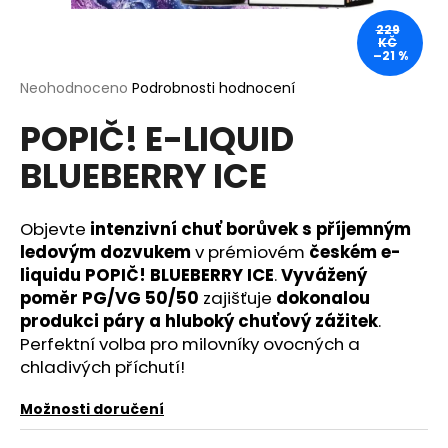
a
229
KČ
j
–21 %
í
Průměrné
Neohodnoceno
Podrobnosti hodnocení
t
hodnocení
?
POPIČ! E-LIQUID
produktu
je
BLUEBERRY ICE
0,0
z
5
hvězdiček.
Objevte
intenzivní chuť borůvek s příjemným
HLEDAT
ledovým dozvukem
v prémiovém
českém e-
liquidu POPIČ! BLUEBERRY ICE
.
Vyvážený
poměr PG/VG 50/50
zajišťuje
dokonalou
D
produkci páry a hluboký chuťový zážitek
.
o
Perfektní volba pro milovníky ovocných a
p
chladivých příchutí!
o
r
Možnosti doručení
u