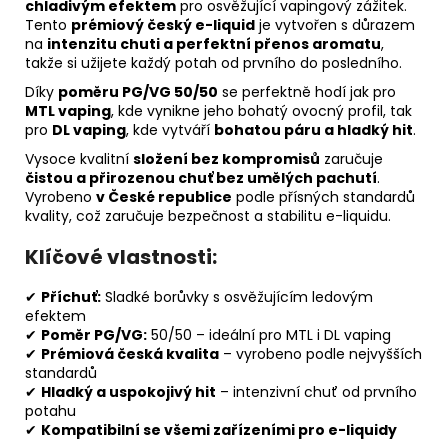
chladivým efektem
pro osvěžující vapingový zážitek.
Tento
prémiový český e-liquid
je vytvořen s důrazem
na
intenzitu chuti a perfektní přenos aromatu
,
takže si užijete každý potah od prvního do posledního.
Díky
poměru PG/VG 50/50
se perfektně hodí jak pro
MTL vaping
, kde vynikne jeho bohatý ovocný profil, tak
pro
DL vaping
, kde vytváří
bohatou páru a hladký hit
.
Vysoce kvalitní
složení bez kompromisů
zaručuje
čistou a přirozenou chuť bez umělých pachutí
.
Vyrobeno
v České republice
podle přísných standardů
kvality, což zaručuje bezpečnost a stabilitu e-liquidu.
Klíčové vlastnosti:
✔
Příchuť:
Sladké borůvky s osvěžujícím ledovým
efektem
✔
Poměr PG/VG:
50/50 – ideální pro MTL i DL vaping
✔
Prémiová česká kvalita
– vyrobeno podle nejvyšších
standardů
✔
Hladký a uspokojivý hit
– intenzivní chuť od prvního
potahu
✔
Kompatibilní se všemi zařízeními pro e-liquidy