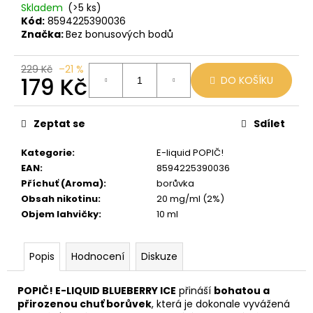
č
Skladem
(>5 ks)
u
Kód:
8594225390036
j
Značka:
Bez bonusových bodů
e
m
229 Kč
–21 %
e
179 Kč
DO KOŠÍKU
Měrná
cena:
JDI
Zeptat se
Sdílet
GRAPE
ROMIO
Kategorie
:
E-liquid POPIČ!
POD
20MG
EAN
:
8594225390036
Příchuť (Aroma)
:
borůvka
89
Kč
Obsah nikotinu
:
20 mg/ml (2%)
Původně:
Objem lahvičky
:
10 ml
109
Kč
Popis
Hodnocení
Diskuze
POPIČ! E-LIQUID BLUEBERRY ICE
přináší
bohatou a
přirozenou chuť borůvek
, která je dokonale vyvážená