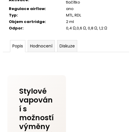
tlačítko
Regulace airflow
:
ano
Typ
:
MTL, RDL
Objem cartridge
:
2 ml
Odpor
:
0,4 Ω,0,6 Ω, 0,8 Ω, 1,2 Ω
Popis
Hodnocení
Diskuze
Stylové
vapován
í s
možností
výměny