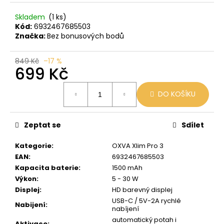
č
u
Skladem
(1 ks)
j
Kód:
6932467685503
e
Značka:
Bez bonusových bodů
m
e
849 Kč
–17 %
699 Kč
OXVA
Měrná
EZ
DO KOŠÍKU
cena:
CARTRIDGE
3ML
0,8
Zeptat se
Sdílet
OHM
109
Kategorie
:
OXVA Xlim Pro 3
Kč
EAN
:
6932467685503
Kapacita baterie
:
1500 mAh
Výkon
:
5 - 30 W
Displej
:
HD barevný displej
USB-C / 5V-2A rychlé
Nabijení
:
nabíjení
automatický potah i
Aktivace
: