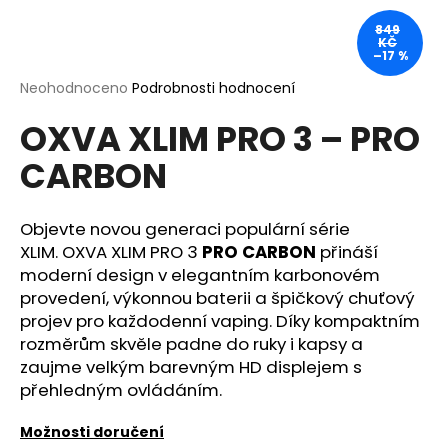
a
849
KČ
j
–17 %
í
Průměrné
Neohodnoceno
Podrobnosti hodnocení
t
hodnocení
?
OXVA XLIM PRO 3 – PRO
produktu
je
CARBON
0,0
z
5
hvězdiček.
Objevte novou generaci populární série
HLEDAT
XLIM.
OXVA XLIM PRO 3
PRO CARBON
přináší
moderní design v elegantním karbonovém
provedení, výkonnou baterii a špičkový chuťový
D
projev pro každodenní vaping. Díky kompaktním
o
rozměrům skvěle padne do ruky i kapsy a
p
zaujme velkým barevným HD displejem s
o
přehledným ovládáním.
r
u
Možnosti doručení