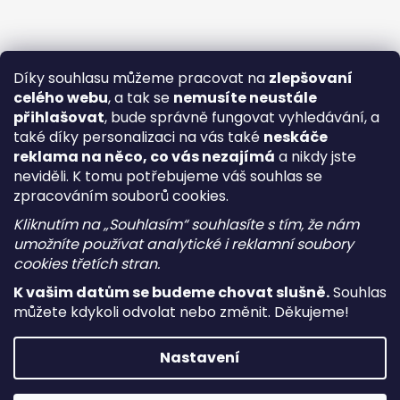
Díky souhlasu můžeme pracovat na
zlepšovaní
celého webu
, a tak se
nemusíte neustále
přihlašovat
, bude správně fungovat vyhledávání, a
také díky personalizaci na vás také
neskáče
reklama na něco, co vás nezajímá
a nikdy jste
neviděli. K tomu potřebujeme váš souhlas se
zpracováním souborů cookies.
Kliknutím na „Souhlasím“ souhlasíte s tím, že nám
umožníte používat analytické i reklamní soubory
cookies třetích stran.
K vašim datům se budeme chovat slušně.
Souhlas
můžete kdykoli odvolat nebo změnit. Děkujeme!
Vytvořil Shoptet
Nastavení
Copyright 2026
i-vape
. Všechna práva vyhrazena.
Upravit
nastavení cookies