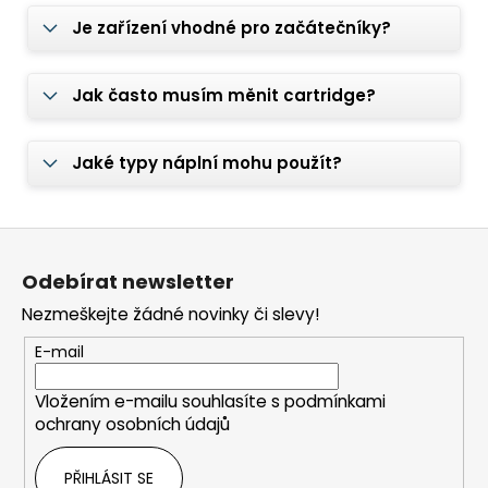
Je zařízení vhodné pro začátečníky?
Jak často musím měnit cartridge?
Jaké typy náplní mohu použít?
Z
á
Odebírat newsletter
p
Nezmeškejte žádné novinky či slevy!
a
t
E-mail
í
Vložením e-mailu souhlasíte s
podmínkami
ochrany osobních údajů
PŘIHLÁSIT SE