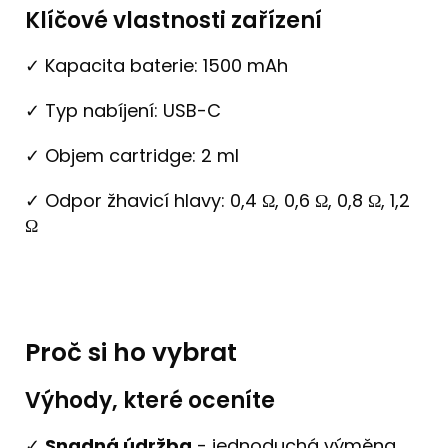
Klíčové vlastnosti zařízení
✓ Kapacita baterie: 1500 mAh
✓ Typ nabíjení: USB-C
✓ Objem cartridge: 2 ml
✓ Odpor žhavicí hlavy: 0,4 Ω, 0,6 Ω, 0,8 Ω, 1,2
Ω
Proč si ho vybrat
Výhody, které oceníte
✓
Snadná údržba
- jednoduchá výměna