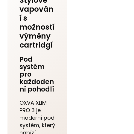
Stylové
vapován
í s
možností
výměny
cartridgí
Pod
systém
pro
každoden
ní pohodlí
OXVA XLIM
PRO 3 je
moderní pod
systém, který
nabízí