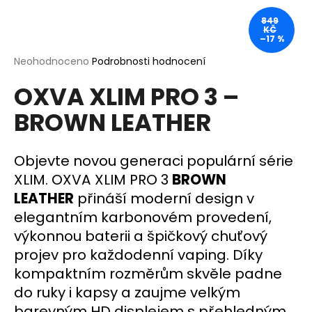
a
849
KČ
j
–17 %
í
Průměrné
Neohodnoceno
Podrobnosti hodnocení
t
hodnocení
?
OXVA XLIM PRO 3 –
produktu
je
BROWN LEATHER
0,0
z
5
hvězdiček.
Objevte novou generaci populární série
HLEDAT
XLIM.
OXVA XLIM PRO 3
BROWN
LEATHER
přináší moderní design v
elegantním karbonovém provedení,
D
výkonnou baterii a špičkový chuťový
o
p
projev pro každodenní vaping. Díky
o
kompaktním rozměrům skvěle padne
r
do ruky i kapsy a zaujme velkým
u
barevným HD displejem s přehledným