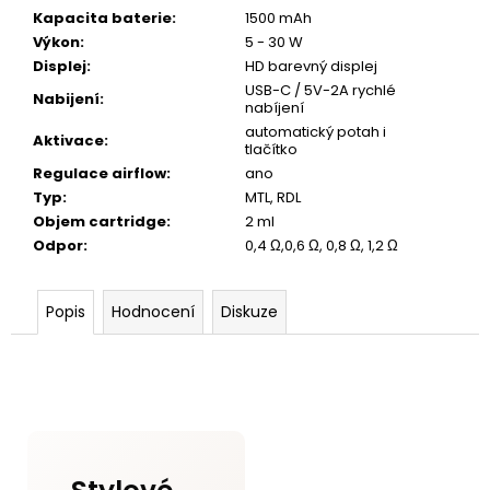
Kapacita baterie
:
1500 mAh
Výkon
:
5 - 30 W
Displej
:
HD barevný displej
USB-C / 5V-2A rychlé
Nabijení
:
nabíjení
automatický potah i
Aktivace
:
tlačítko
Regulace airflow
:
ano
Typ
:
MTL, RDL
Objem cartridge
:
2 ml
Odpor
:
0,4 Ω,0,6 Ω, 0,8 Ω, 1,2 Ω
Popis
Hodnocení
Diskuze