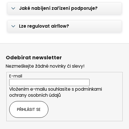
Jaké nabíjení zařízení podporuje?
Lze regulovat airflow?
Z
á
Odebírat newsletter
p
Nezmeškejte žádné novinky či slevy!
a
t
E-mail
í
Vložením e-mailu souhlasíte s
podmínkami
ochrany osobních údajů
PŘIHLÁSIT SE