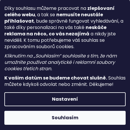
Díky souhlasu můžeme pracovat na
zlepšovaní
celého webu
, a tak se
nemusíte neustále
přihlašovat
, bude správně fungovat vyhledávání, a
také díky personalizaci na vás také
neskáče
reklama na něco, co vás nezajímá
a nikdy jste
neviděli. K tomu potřebujeme váš souhlas se
zpracováním souborů cookies.
Kliknutím na „Souhlasím“ souhlasíte s tím, že nám
umožníte používat analytické i reklamní soubory
cookies třetích stran.
K vašim datům se budeme chovat slušně.
Souhlas
můžete kdykoli odvolat nebo změnit. Děkujeme!
Vytvořil Shoptet
Nastavení
Copyright 2026
i-vape
. Všechna práva vyhrazena.
Upravit
nastavení cookies
Souhlasím
Používáme
ověření věku Adulto