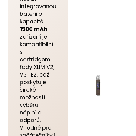
integrovanou
baterii o
kapacitě
1500 mAh
.
Zařízení je
kompatibilní
s
cartridgemi
řady XLIM V2,
V3 i EZ, což
poskytuje
široké
možnosti
výběru
náplní a
odporů.
Vhodné pro
začátečníky i