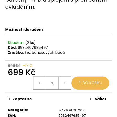
č
u
ovládáním.
j
e
m
e
Možnosti doručení
Skladem
(2 ks)
BLACK
Kód:
6932467685497
BABOON
Značka:
Bez bonusových bodů
-
BLACK
BERG
849 Kč
–17 %
16MG
699 Kč
800
59
Měrná
Kč
DO KOŠÍKU
cena:
Původně:
169
Kč
Zeptat se
Sdílet
Kategorie
:
OXVA Xlim Pro 3
EAN
:
6932467685497