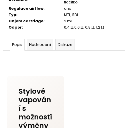
tlačítko
Regulace airflow
:
ano
Typ
:
MTL, RDL
Objem cartridge
:
2 ml
Odpor
:
0,4 Ω,0,6 Ω, 0,8 Ω, 1,2 Ω
Popis
Hodnocení
Diskuze
Stylové
vapován
í s
možností
výměny