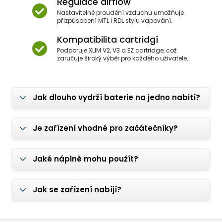
Regulace airflow
Nastavitelné proudění vzduchu umožňuje
přizpůsobení MTL i RDL stylu vapování.
Kompatibilita cartridgí
Podporuje XLIM V2, V3 a EZ cartridge, což
zaručuje široký výběr pro každého uživatele.
Jak dlouho vydrží baterie na jedno nabití?
Je zařízení vhodné pro začátečníky?
Jaké náplně mohu použít?
Jak se zařízení nabíjí?