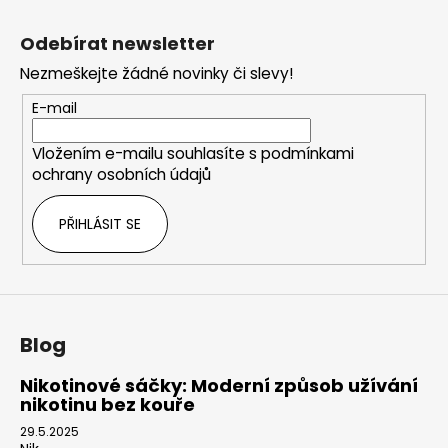
Z
á
Odebírat newsletter
p
Nezmeškejte žádné novinky či slevy!
a
t
E-mail
í
Vložením e-mailu souhlasíte s
podmínkami
ochrany osobních údajů
PŘIHLÁSIT SE
Blog
Nikotinové sáčky: Moderní způsob užívání
nikotinu bez kouře
29.5.2025