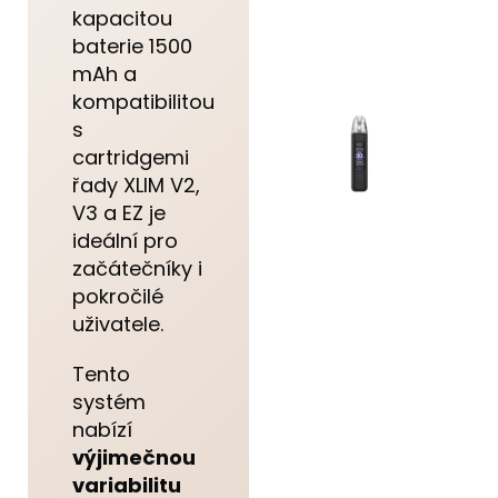
kapacitou
baterie 1500
mAh a
kompatibilitou
s
cartridgemi
řady XLIM V2,
V3 a EZ je
ideální pro
začátečníky i
pokročilé
uživatele.
Tento
systém
nabízí
výjimečnou
variabilitu