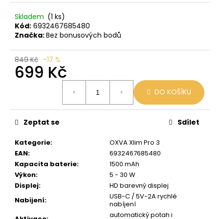
č
u
Skladem
(1 ks)
j
Kód:
6932467685480
e
Značka:
Bez bonusových bodů
m
e
849 Kč
–17 %
699 Kč
VENIX
Měrná
X2
DO KOŠÍKU
cena:
COLA-
X
79
Zeptat se
Sdílet
Kč
Původně:
Kategorie
:
OXVA Xlim Pro 3
169
EAN
:
6932467685480
Kč
Kapacita baterie
:
1500 mAh
Výkon
:
5 - 30 W
Displej
:
HD barevný displej
USB-C / 5V-2A rychlé
Nabijení
:
nabíjení
automatický potah i
Aktivace
: