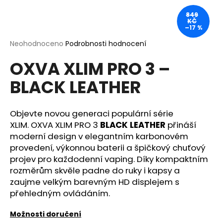
a
849
KČ
j
–17 %
í
Průměrné
Neohodnoceno
Podrobnosti hodnocení
t
hodnocení
?
OXVA XLIM PRO 3 –
produktu
je
BLACK LEATHER
0,0
z
5
hvězdiček.
Objevte novou generaci populární série
HLEDAT
XLIM.
OXVA XLIM PRO 3
BLACK LEATHER
přináší
moderní design v elegantním karbonovém
provedení, výkonnou baterii a špičkový chuťový
D
projev pro každodenní vaping. Díky kompaktním
o
rozměrům skvěle padne do ruky i kapsy a
p
zaujme velkým barevným HD displejem s
o
přehledným ovládáním.
r
u
Možnosti doručení