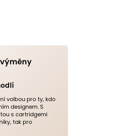
í výměny
odlí
í volbou pro ty, kdo
ním designem. S
tou s cartridgemi
níky, tak pro