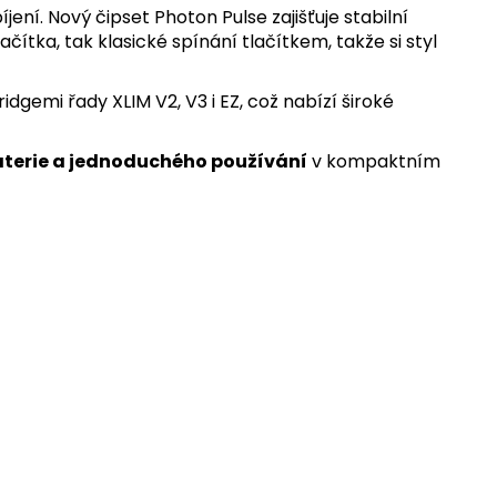
ní. Nový čipset Photon Pulse zajišťuje stabilní
tka, tak klasické spínání tlačítkem, takže si styl
idgemi řady XLIM V2, V3 i EZ, což nabízí široké
aterie a jednoduchého používání
v kompaktním