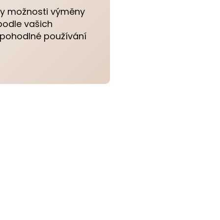
íky možnosti výměny
 podle vašich
 pohodlné používání