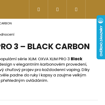
Hledat
Přihlášení
Nákupní
Doplňky stravy
Energy-kofeinové produk
 CARBON
košík
odnocení
PRO 3 – BLACK CARBON
pulární série XLIM.
OXVA XLIM PRO 3
Black
design v elegantním karbonovém provedení,
vý chuťový projev pro každodenní vaping. Díky
ěle padne do ruky i kapsy a zaujme velkým
s přehledným ovládáním.
Následující