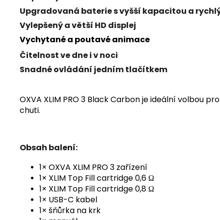
Upgradovaná baterie s vyšší kapacitou a rych
Vylepšený a větší HD displej
Vychytané a poutavé animace
Čitelnost ve dne i v noci
Snadné ovládání jedním tlačítkem
OXVA XLIM PRO 3 Black Carbon je ideální volbou pr
chuti.
Obsah balení:
1× OXVA XLIM PRO 3 zařízení
1× XLIM Top Fill cartridge 0,6 Ω
1× XLIM Top Fill cartridge 0,8 Ω
1× USB-C kabel
1× šňůrka na krk