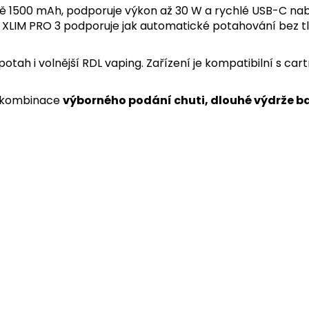
ě 1500 mAh, podporuje výkon až 30 W a rychlé USB-C nabíje
LIM PRO 3 podporuje jak automatické potahování bez tlačí
ah i volnější RDL vaping. Zařízení je kompatibilní s cartr
e kombinace
výborného podání chuti, dlouhé výdrže b