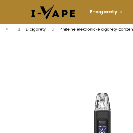
K
Přejít
na
o
E-cigarety
obsah
Zpět
Zpět
š
do
do
í
Domů
E-cigarety
Plnitelné elektronické cigarety-zařízen
k
obchodu
obchodu