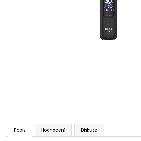
VENIX PRO CAPPUCINO-X
79 Kč
Původně:
169 Kč
Popis
Hodnocení
Diskuze