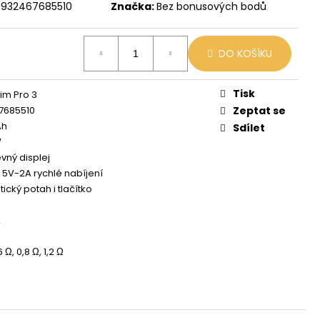
X
6932467685510
Značka:
Bez bonusových bodů
č
DO KOŠÍKU
Tisk
im Pro 3
7685510
Zeptat se
Ah
Sdílet
W
vný displej
 5V-2A rychlé nabíjení
ický potah i tlačítko
 Ω, 0,8 Ω, 1,2 Ω