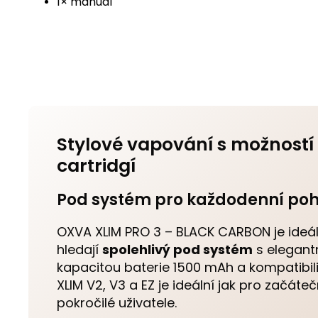
1× manuál
Stylové vapování s možnost
cartridgí
Pod systém pro každodenní poh
OXVA XLIM PRO 3 – BLACK CARBON je ideáln
hledají
spolehlivý pod systém
s elegant
kapacitou baterie 1500 mAh a kompatibili
XLIM V2, V3 a EZ je ideální jak pro začáteč
pokročilé uživatele.