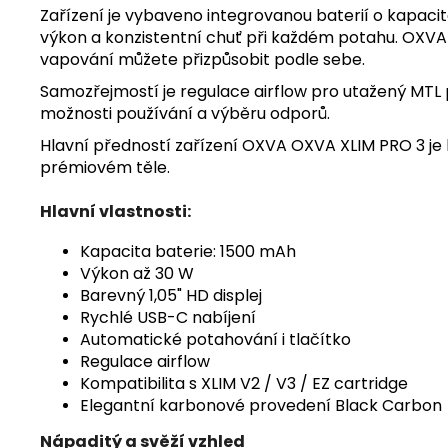
Zařízení je vybaveno integrovanou baterií o kapacit
výkon a konzistentní chuť při každém potahu. OXVA X
vapování můžete přizpůsobit podle sebe.
Samozřejmostí je regulace airflow pro utažený MTL pot
možnosti používání a výběru odporů.
Hlavní předností zařízení
OXVA
OXVA XLIM PRO 3 j
prémiovém těle.
Hlavní vlastnosti:
Kapacita baterie: 1500 mAh
Výkon až 30 W
Barevný 1,05" HD displej
Rychlé USB-C nabíjení
Automatické potahování i tlačítko
Regulace airflow
Kompatibilita s XLIM V2 / V3 / EZ cartridge
Elegantní karbonové provedení Black Carbon
Nápaditý a svěží vzhled