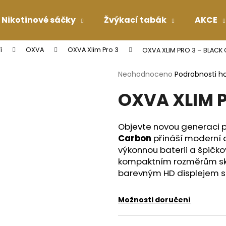
Nikotinové sáčky
Žvýkací tabák
AKCE
í
OXVA
OXVA Xlim Pro 3
OXVA XLIM PRO 3 – BLACK
Co potřebujete najít?
Průměrné
Neohodnoceno
Podrobnosti h
hodnocení
OXVA XLIM 
produktu
HLEDAT
je
0,0
z
Objevte novou generaci po
5
Doporučujeme
Carbon
přináší moderní 
hvězdiček.
výkonnou baterii a špičko
kompaktním rozměrům skv
barevným HD displejem 
Možnosti doručení