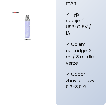
mAh
✓ Typ
nabíjení:
USB-C 5V /
1A
✓ Objem
cartridge: 2
ml / 3 ml dle
verze
✓ Odpor
žhavicí hlavy:
0,3–3,0 Ω