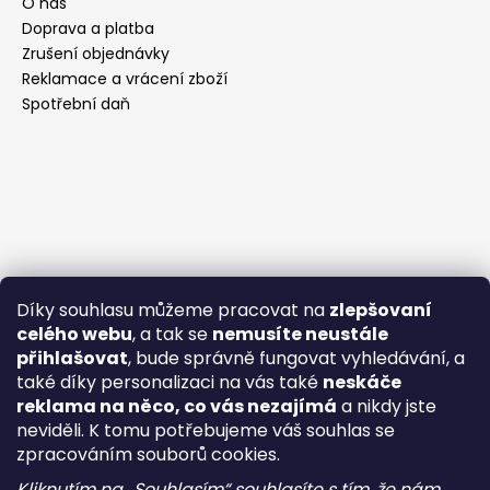
O nás
Doprava a platba
Zrušení objednávky
Reklamace a vrácení zboží
Spotřební daň
Díky souhlasu můžeme pracovat na
zlepšovaní
celého webu
, a tak se
nemusíte neustále
přihlašovat
, bude správně fungovat vyhledávání, a
také díky personalizaci na vás také
neskáče
reklama na něco, co vás nezajímá
a nikdy jste
neviděli. K tomu potřebujeme váš souhlas se
zpracováním souborů cookies.
Kliknutím na „Souhlasím“ souhlasíte s tím, že nám