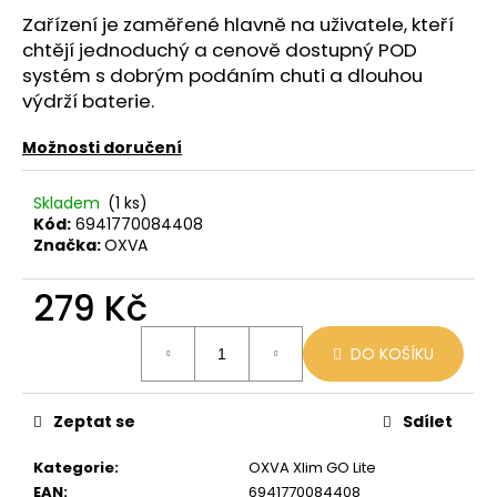
č
Zařízení je zaměřené hlavně na uživatele, kteří
u
j
chtějí jednoduchý a cenově dostupný POD
e
systém s dobrým podáním chuti a dlouhou
m
výdrží baterie.
e
Možnosti doručení
VENIX
Skladem
(1 ks)
PRO
Kód:
6941770084408
CAPPUCINO-
X
Značka:
OXVA
79
Kč
279 Kč
Původně:
169
Měrná
Kč
DO KOŠÍKU
cena:
Zeptat se
Sdílet
Kategorie
:
OXVA Xlim GO Lite
EAN
:
6941770084408