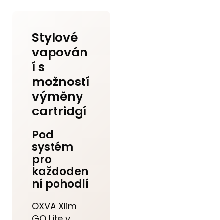
Stylové
vapován
í s
možností
výměny
cartridgí
Pod
systém
pro
každoden
ní pohodlí
OXVA Xlim
GO Lite v