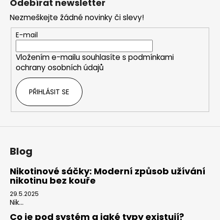
Odebírat newsletter
p
Nezmeškejte žádné novinky či slevy!
a
t
E-mail
í
Vložením e-mailu souhlasíte s
podmínkami
ochrany osobních údajů
PŘIHLÁSIT SE
Blog
Nikotinové sáčky: Moderní způsob užívání
nikotinu bez kouře
29.5.2025
Nik...
Co je pod systém a jaké typy existují?