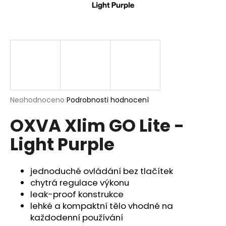
a
j
í
t
?
Průměrné
Neohodnoceno
Podrobnosti hodnocení
hodnocení
HLEDAT
OXVA Xlim GO Lite -
produktu
je
Light Purple
0,0
z
5
D
hvězdiček.
jednoduché ovládání bez tlačítek
o
p
chytrá regulace výkonu
o
leak-proof konstrukce
r
lehké a kompaktní tělo vhodné na
u
každodenní používání