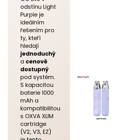
odstínu Light
Purple je
ideálním
řešením pro
ty, kteří
hledají
jednoduchý
a
cenově
dostupný
pod systém.
S kapacitou
baterie 1000
mAh a
kompatibilitou
s OXVA XLIM
cartridge
(V2, V3, EZ)
je tento