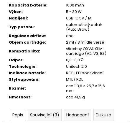
Kapacita baterie
:
1000 mAh
Výkon
:
5 - 30 W
Nabijení
:
USB-C 5V / 1A
automatický potah
Typ potahu
:
(Auto Draw)
Regulace airflow
:
ano
Objem cartridge
:
2 ml / 3 ml dle verze
všechny OXVA XLIM
Kompatibilita
:
cartridge (V2, V3, EZ)
Odpor
:
0,3–3,0 Ω
Technologie
:
Unitech 2.0
Indikace baterie
:
RGB LED podsvícení
Styl vapování
:
MTL / RDL
cca 113,6 × 25,7 × 15,6
Rozměr
:
mm
Hmotnost
:
cca 41,5 g
Popis
Související (3)
Hodnocení
Diskuze