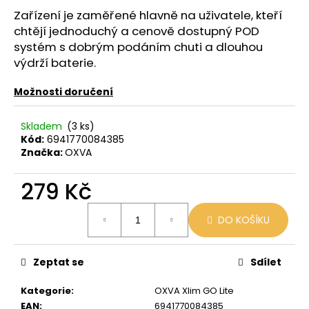
č
Zařízení je zaměřené hlavně na uživatele, kteří
u
j
chtějí jednoduchý a cenově dostupný POD
e
systém s dobrým podáním chuti a dlouhou
m
výdrží baterie.
e
Možnosti doručení
LIO
Skladem
(3 ks)
POD
Kód:
6941770084385
PASSION
FRUIT
Značka:
OXVA
59
Kč
279 Kč
Původně:
99
Měrná
Kč
DO KOŠÍKU
cena:
Zeptat se
Sdílet
Kategorie
:
OXVA Xlim GO Lite
EAN
:
6941770084385