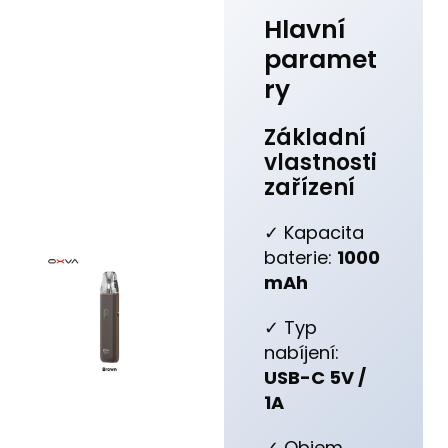
Hlavní
paramet
ry
Základní
vlastnosti
zařízení
✓ Kapacita
baterie:
1000
mAh
✓ Typ
nabíjení:
USB-C 5V /
1A
✓ Objem