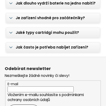
Jak dlouho vydrží baterie na jedno nabití?
Je zařízení vhodné pro začátečníky?
Jaké typy cartridgí mohu použít?
Jak často je potřeba nabíjet zařízení?
Z
á
Odebírat newsletter
p
Nezmeškejte žádné novinky či slevy!
a
t
E-mail
í
Vložením e-mailu souhlasíte s
podmínkami
ochrany osobních údajů