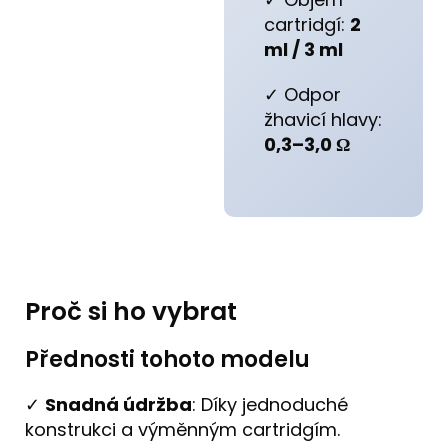
cartridgí:
2
ml / 3 ml
✓ Odpor
žhavicí hlavy:
0,3–3,0 Ω
Proč si ho vybrat
Přednosti tohoto modelu
✓
Snadná údržba
: Díky jednoduché
konstrukci a výměnným cartridgím.