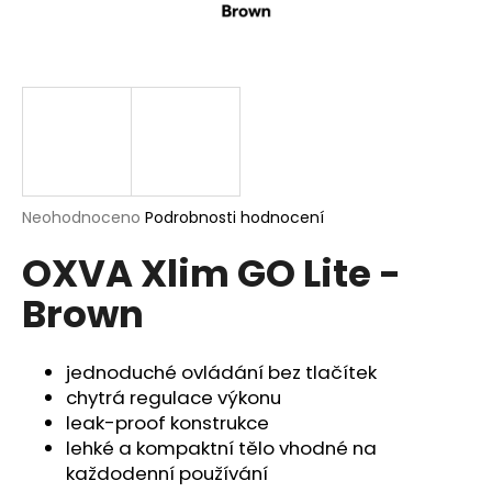
a
j
í
t
?
Průměrné
Neohodnoceno
Podrobnosti hodnocení
hodnocení
HLEDAT
OXVA Xlim GO Lite -
produktu
je
Brown
0,0
z
5
D
hvězdiček.
jednoduché ovládání bez tlačítek
o
p
chytrá regulace výkonu
o
leak-proof konstrukce
r
lehké a kompaktní tělo vhodné na
u
každodenní používání