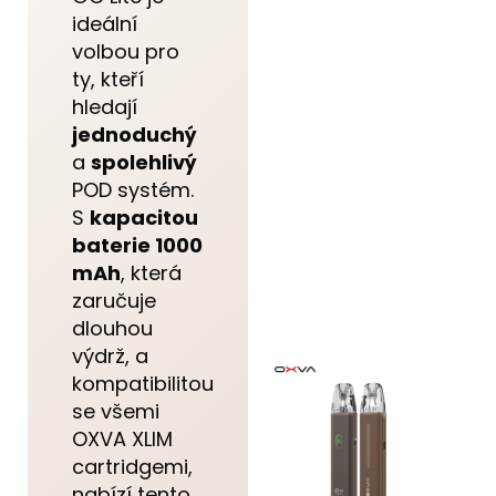
ideální
volbou pro
ty, kteří
hledají
jednoduchý
a
spolehlivý
POD systém.
S
kapacitou
baterie 1000
mAh
, která
zaručuje
dlouhou
výdrž, a
kompatibilitou
se všemi
OXVA XLIM
cartridgemi,
nabízí tento