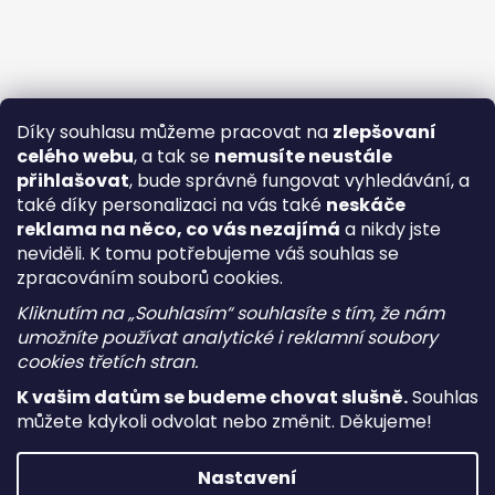
Díky souhlasu můžeme pracovat na
zlepšovaní
celého webu
, a tak se
nemusíte neustále
přihlašovat
, bude správně fungovat vyhledávání, a
také díky personalizaci na vás také
neskáče
reklama na něco, co vás nezajímá
a nikdy jste
neviděli. K tomu potřebujeme váš souhlas se
zpracováním souborů cookies.
Kliknutím na „Souhlasím“ souhlasíte s tím, že nám
umožníte používat analytické i reklamní soubory
cookies třetích stran.
K vašim datům se budeme chovat slušně.
Souhlas
můžete kdykoli odvolat nebo změnit. Děkujeme!
Vytvořil Shoptet
Nastavení