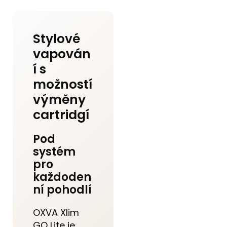
Stylové
vapován
í s
možností
výměny
cartridgí
Pod
systém
pro
každoden
ní pohodlí
OXVA Xlim
GO Lite je