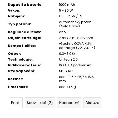
Kapacita baterie
:
1000 mAh
Výkon
:
5 - 30 W
Nabijení
:
USB-C 5V / 1A
automatický potah
Typ potahu
:
(Auto Draw)
Regulace airflow
:
ano
Objem cartridge
:
2 ml / 3 ml dle verze
všechny OXVA XLIM
Kompatibilita
:
cartridge (V2, V3, EZ)
Odpor
:
0,3–3,0 Ω
Technologie
:
Unitech 2.0
Indikace baterie
:
RGB LED podsvícení
Styl vapování
:
MTL / RDL
cca 113,6 × 25,7 × 15,6
Rozměr
:
mm
Hmotnost
:
cca 41,5 g
Popis
Související (2)
Hodnocení
Diskuze