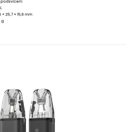
 podsvícení
L
6 × 25,7 × 15,6 mm
5 g