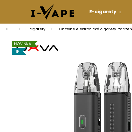
K
Přejít
na
o
E-cigarety
obsah
Zpět
Zpět
š
do
do
í
Domů
E-cigarety
Plnitelné elektronické cigarety-zařízen
k
obchodu
obchodu
NOVINKA
TIP