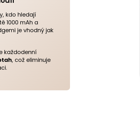
odlí
y, kdo hledají
tě 1000 mAh a
dgemi je vhodný jak
e každodenní
otah
, což eliminuje
ci.