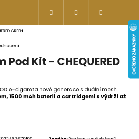
Hledat
Přihlášení
Nákupní
Doplňky stravy
Energy-kofeinové produk
UERED GREEN
košík
odnocení
 Pod Kit - CHEQUERED
POD e-cigareta nové generace s duální mesh
em, 1500 mAh baterií a cartridgemi s výdrží až
Následující
6932467679199
Značka:
Bez bonusových bodů