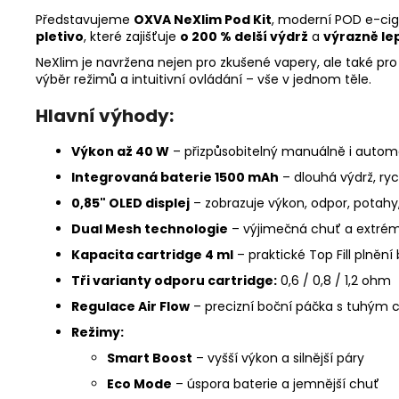
Představujeme
OXVA NeXlim Pod Kit
, moderní POD e-cig
pletivo
, které zajišťuje
o 200 % delší výdrž
a
výrazně le
NeXlim je navržena nejen pro zkušené vapery, ale také pro
výběr režimů a intuitivní ovládání – vše v jednom těle.
Hlavní výhody:
Výkon až 40 W
– přizpůsobitelný manuálně i autom
Integrovaná baterie 1500 mAh
– dlouhá výdrž, ry
0,85" OLED displej
– zobrazuje výkon, odpor, potahy,
Dual Mesh technologie
– výjimečná chuť a extrém
Kapacita cartridge 4 ml
– praktické Top Fill plněn
Tři varianty odporu cartridge:
0,6 / 0,8 / 1,2 ohm
Regulace Air Flow
– precizní boční páčka s tuhým
Režimy:
Smart Boost
– vyšší výkon a silnější páry
Eco Mode
– úspora baterie a jemnější chuť