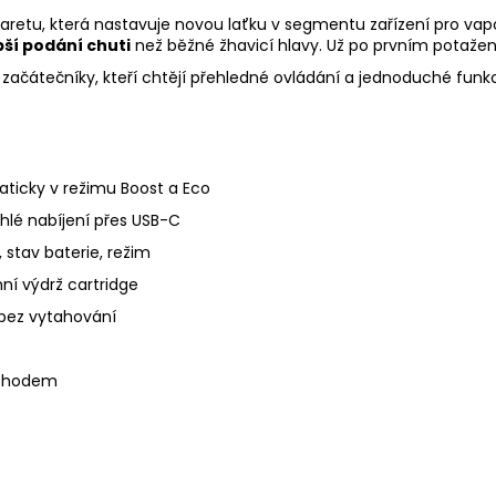
aretu, která nastavuje novou laťku v segmentu zařízení pro vapo
pší podání chuti
než běžné žhavicí hlavy. Už po prvním potažení 
 začátečníky, kteří chtějí přehledné ovládání a jednoduché funk
aticky v režimu Boost a Eco
chlé nabíjení přes USB-C
 stav baterie, režim
ní výdrž cartridge
í bez vytahování
 chodem