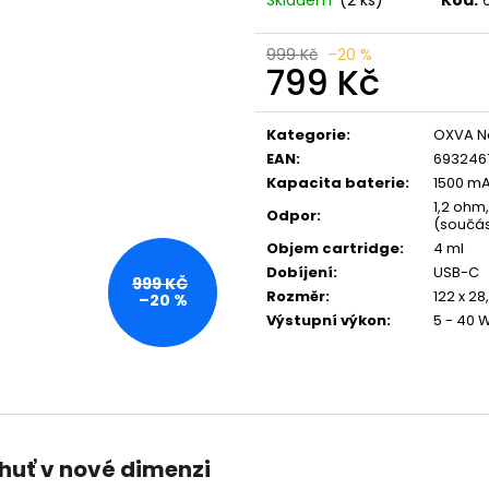
VENIX X2 COLA-X
LIO POD SUMMER
79 Kč
59 Kč
Původně:
169 Kč
Původně:
99 Kč
999 Kč
–20 %
799 Kč
Měrná
cena:
Kategorie
:
OXVA N
EAN
:
693246
Kapacita baterie
:
1500 m
1,2 ohm
Odpor
:
(součás
Objem cartridge
:
4 ml
Dobíjení
:
USB-C
999 KČ
Rozměr
:
122 x 28
–20 %
Výstupní výkon
:
5 - 40 
huť v nové dimenzi