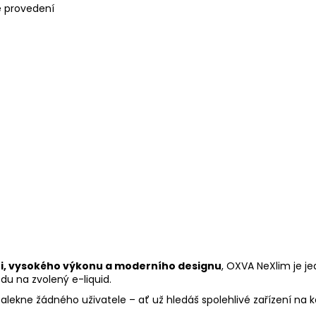
vé provedení
uti, vysokého výkonu a moderního designu
, OXVA NeXlim je je
du na zvolený e-liquid.
nezalekne žádného uživatele – ať už hledáš spolehlivé zařízení 