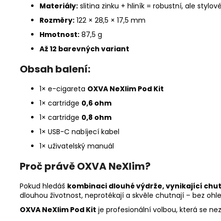
Materiály:
slitina zinku + hliník = robustní, ale stylo
Rozměry:
122 × 28,5 × 17,5 mm
Hmotnost:
87,5 g
Až 12 barevných variant
Obsah balení:
1× e-cigareta
OXVA NeXlim Pod Kit
1× cartridge
0,6 ohm
1× cartridge
0,8 ohm
1× USB-C nabíjecí kabel
1× uživatelský manuál
Proč právě OXVA NeXlim?
Pokud hledáš
kombinaci dlouhé výdrže, vynikající ch
dlouhou životnost, neprotékají a skvěle chutnají – bez ohle
OXVA NeXlim Pod Kit
je profesionální volbou, která se 