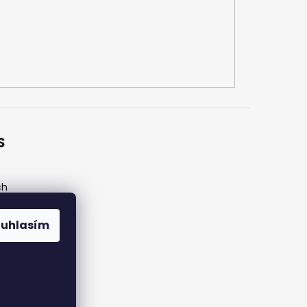
S
ch
ouhlasím