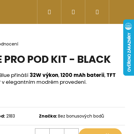
Hledat
Přihlášení
Nákupní
Doplňky stravy
Energy-kofeinové produk
košík
odnocení
E PRO POD KIT - BLACK
 Blue přináší
32W výkon
,
1200 mAh baterii
,
TFT
y
v elegantním modrém provedení.
d:
2183
Značka:
Bez bonusových bodů
Následující