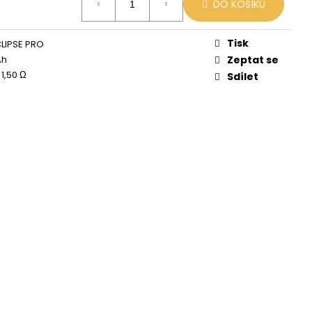
X
DO KOŠÍKU
č
Tisk
LIPSE PRO
Ah
Zeptat se
 1,50 Ω
Sdílet