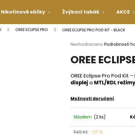
Nikotinové sáčky
Žvýkací tabák
AKCE
í
OREE ECLIPSE PRO
OREE ECLIPSE PRO POD KIT - BLACK
Co potřebujete najít?
Průměrné
Neohodnoceno
Podrobnosti h
hodnocení
OREE ECLIPS
produktu
HLEDAT
je
0,0
z
OREE Eclipse Pro Pod Kit –
5
Doporučujeme
displej
a
MTL/RDL režim
hvězdiček.
Možnosti doručení
Skladem
(2 ks)
Kó
549 Kč
–27 %