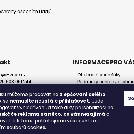
chrany osobních údajů
akt
INFORMACE PRO VÁ
o
@
i-vape.cz
Obchodní podmínky
20 608 061 244
Podmínky ochrany osobní
údajů
lasu můžeme pracovat na
zlepšovaní celého
O nás
S
ak se
nemusíte neustále přihlašovat
, bude
Doprava a platba
ngovat vyhledávání, a také díky personalizaci na
Zrušení objednávky
eskáče reklama na něco, co vás nezajímá
a
Reklamace a vrácení zboží
neviděli. K tomu potřebujeme váš souhlas se
Spotřební daň
ím souborů cookies.