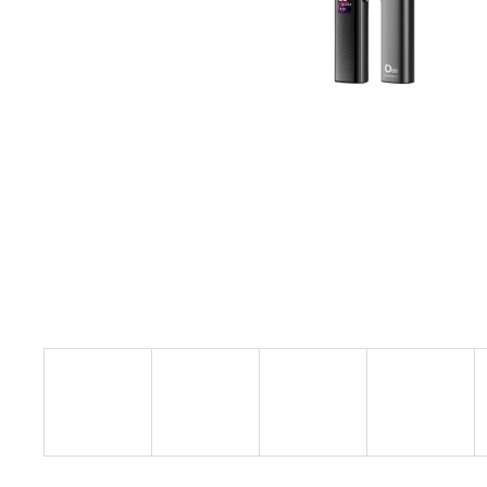
VENIX PRO CAPPUCINO-X
79 Kč
Původně:
169 Kč