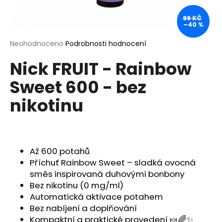
a
99 KČ
j
–40 %
í
Průměrné
Neohodnoceno
Podrobnosti hodnocení
t
hodnocení
?
Nick FRUIT - Rainbow
produktu
je
Sweet 600 - bez
0,0
z
nikotinu
5
hvězdiček.
HLEDAT
Až 600 potahů
D
Příchuť Rainbow Sweet – sladká ovocná
o
směs inspirovaná duhovými bonbony
p
Bez nikotinu (0 mg/ml)
o
Automatická aktivace potahem
r
Bez nabíjení a doplňování
u
Kompaktní a praktické provedení 🍬🌈✨