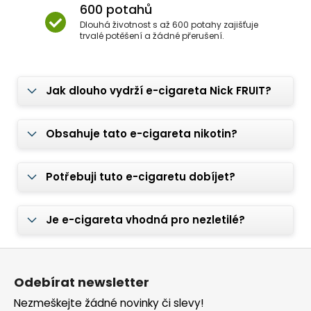
600 potahů
Dlouhá životnost s až 600 potahy zajišťuje
trvalé potěšení a žádné přerušení.
Jak dlouho vydrží e-cigareta Nick FRUIT?
Obsahuje tato e-cigareta nikotin?
Potřebuji tuto e-cigaretu dobíjet?
Je e-cigareta vhodná pro nezletilé?
Z
á
Odebírat newsletter
p
Nezmeškejte žádné novinky či slevy!
a