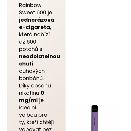
Rainbow
Sweet 600 je
jednorázová
e-cigareta
,
která nabízí
až 600
potahů s
neodolatelnou
chutí
duhových
bonbónů.
Díky obsahu
nikotinu
0
mg/ml
je
ideální
volbou pro
ty, kteří chtějí
vapovat bez