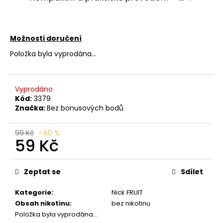
č
u
j
e
Možnosti doručení
m
Položka byla vyprodána…
e
LIO
Vyprodáno
POD
Kód:
3379
SUMMER
Značka:
Bez bonusových bodů
MIX
59
Kč
99 Kč
–40 %
59 Kč
Původně:
99
Kč
Měrná
cena:
Zeptat se
Sdílet
Kategorie
:
Nick FRUIT
Obsah nikotinu
:
bez nikotinu
Položka byla vyprodána…