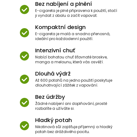
Bez nabíjení a plnění
E-cigareta je plně připravena k použití, stačí
ji vyndat z obalu a začít vapovat.
Kompaktní design
E-cigareta je malá a snadno přenosná,
ideální pro každodenní použití.
Intenzivní chuť
Nabízí bohatou chuť šťavnaté broskve,
manga a melounu, která vás osvěží.
Dlouhá výdrž
Až 600 potahů na jedno použití poskytuje
dlouhotrvající zážitek z vapování.
Bez údržby
Žádné nabíjení ani doplňování, prostě
rozbalíte a užíváte si.
Hladký potah
Nikotinová sůl zajišťuje příjemný a hladký
potah bez dráždivého pocitu.