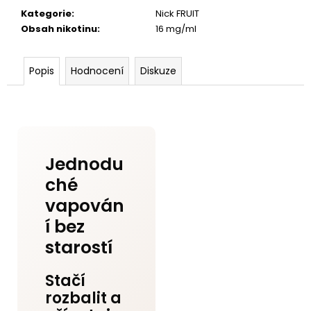
Kategorie
:
Nick FRUIT
Obsah nikotinu
:
16 mg/ml
Popis
Hodnocení
Diskuze
Jednodu
ché
vapován
í bez
starostí
Stačí
rozbalit a