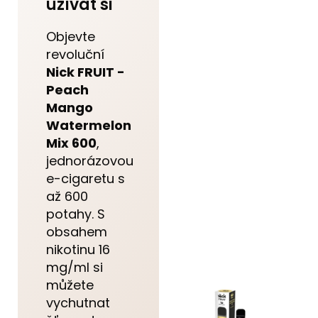
užívat si
Objevte
revoluční
Nick FRUIT -
Peach
Mango
Watermelon
Mix 600
,
jednorázovou
e-cigaretu s
až 600
potahy. S
obsahem
nikotinu 16
mg/ml si
můžete
vychutnat