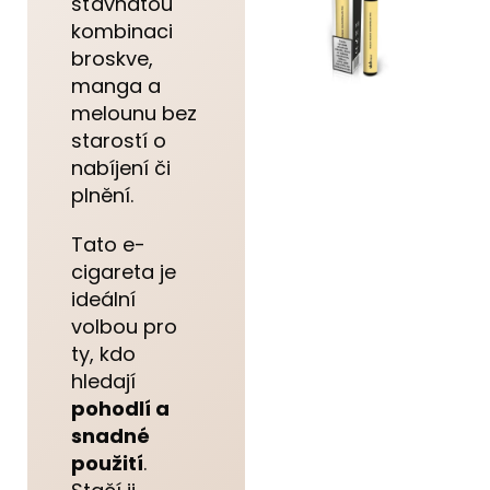
šťavnatou
kombinaci
broskve,
manga a
melounu bez
starostí o
nabíjení či
plnění.
Tato e-
cigareta je
ideální
volbou pro
ty, kdo
hledají
pohodlí a
snadné
použití
.