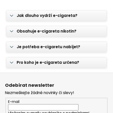
Jak dlouho vydrží e-cigareta?
Obsahuje e-cigareta nikotin?
Je potřeba e-cigaretu nabíjet?
Pro koho je e-cigareta určena?
Z
á
Odebírat newsletter
p
Nezmeškejte žádné novinky či slevy!
a
t
E-mail
í