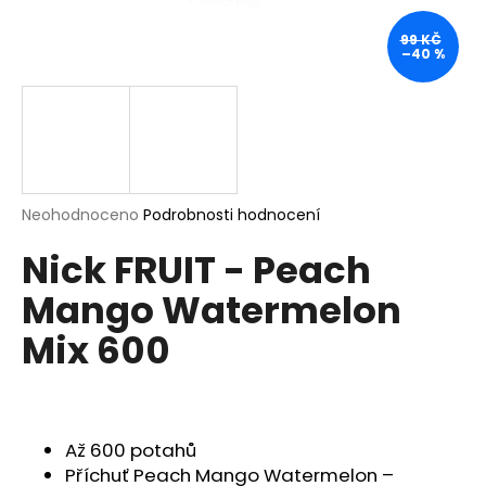
a
99 KČ
j
–40 %
í
t
?
Průměrné
Neohodnoceno
Podrobnosti hodnocení
hodnocení
HLEDAT
Nick FRUIT - Peach
produktu
je
Mango Watermelon
0,0
z
Mix 600
5
D
hvězdiček.
o
p
o
r
Až 600 potahů
u
Příchuť Peach Mango Watermelon –