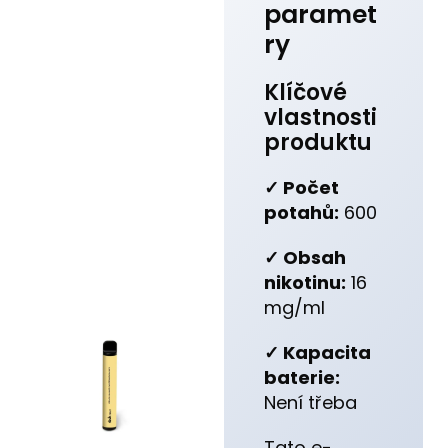
paramet
ry
Klíčové
vlastnosti
produktu
✓ Počet
potahů:
600
✓ Obsah
nikotinu:
16
mg/ml
✓ Kapacita
baterie:
Není třeba
Tato e-