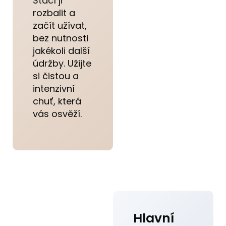
Stačí ji
rozbalit a
začít užívat,
bez nutnosti
jakékoli další
údržby. Užijte
si čistou a
intenzivní
chuť, která
vás osvěží.
Hlavní