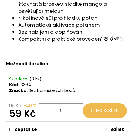
č
šťavnatá broskev, sladké mango a
u
osvěžující meloun
j
Nikotinová sůl pro hladký potah
e
Automatická aktivace potahem
m
Bez nabíjení a doplňování
e
Kompaktní a praktické provedení 🍑🥭🍉✨
VENIX
X2
COLA-
Možnosti doručení
X
79
Skladem
(3 ks)
Kč
Kód:
3364
Původně:
Značka:
Bez bonusových bodů
169
Kč
99 Kč
–40 %
59 Kč
DO KOŠÍKU
Měrná
cena:
Zeptat se
Sdílet