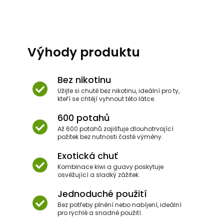
Výhody produktu
Bez nikotinu
Užijte si chutě bez nikotinu, ideální pro ty,
kteří se chtějí vyhnout této látce.
600 potahů
Až 600 potahů zajišťuje dlouhotrvající
požitek bez nutnosti časté výměny.
Exotická chuť
Kombinace kiwi a guavy poskytuje
osvěžující a sladký zážitek.
Jednoduché použití
Bez potřeby plnění nebo nabíjení, ideální
pro rychlé a snadné použití.