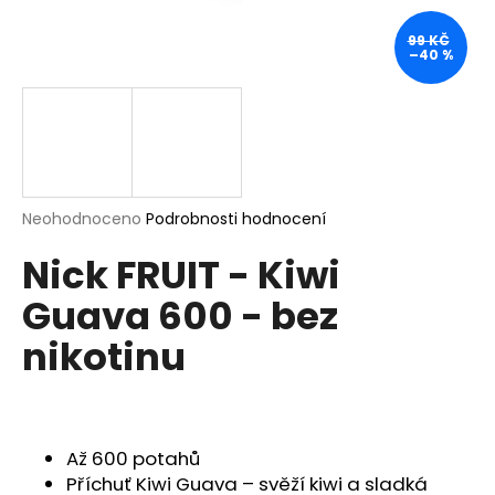
a
99 KČ
j
–40 %
í
t
?
Průměrné
Neohodnoceno
Podrobnosti hodnocení
hodnocení
HLEDAT
Nick FRUIT - Kiwi
produktu
je
Guava 600 - bez
0,0
z
nikotinu
5
D
hvězdiček.
o
p
o
r
Až 600 potahů
u
Příchuť Kiwi Guava – svěží kiwi a sladká