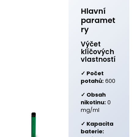
Hlavní
paramet
ry
Výčet
klíčových
vlastností
✓ Počet
potahů:
600
✓ Obsah
nikotinu:
0
mg/ml
✓ Kapacita
baterie: