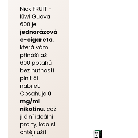
Nick FRUIT -
Kiwi Guava
600 je
jednorázová
e-cigareta
,
která vám
přináší až
600 potahů
bez nutnosti
plnit či
nabíjet.
Obsahuje
0
mg/ml
nikotinu
, což
ji činí ideální
pro ty, kdo si
chtějí užít