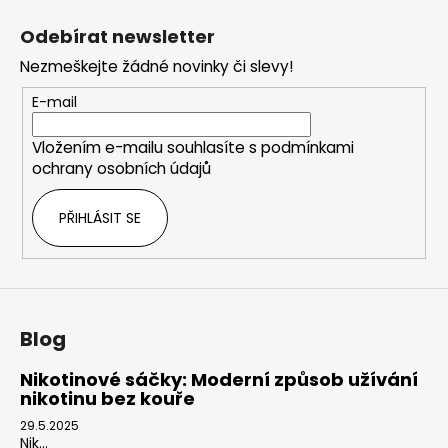
á
Odebírat newsletter
p
Nezmeškejte žádné novinky či slevy!
a
t
E-mail
í
Vložením e-mailu souhlasíte s
podmínkami
ochrany osobních údajů
PŘIHLÁSIT SE
Blog
Nikotinové sáčky: Moderní způsob užívání
nikotinu bez kouře
29.5.2025
Nik...