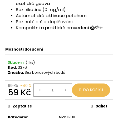
č
exotická guava
u
Bez nikotinu (0 mg/ml)
j
Automatická aktivace potahem
e
Bez nabíjení a doplňování
m
Kompaktní a praktické provedení 🥝🌴✨
e
LIO
Možnosti doručení
POD
CUBA
LIBRE
Skladem
(1 ks)
59
Kód:
3376
Kč
Značka:
Bez bonusových bodů
Původně:
99
Kč
99 Kč
–40 %
59 Kč
DO KOŠÍKU
Měrná
cena:
Zeptat se
Sdílet
Kategorie
:
Nick FRUIT