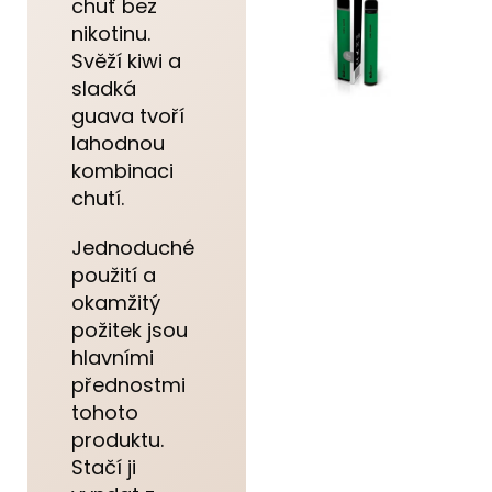
chuť bez
nikotinu.
Svěží kiwi a
sladká
guava tvoří
lahodnou
kombinaci
chutí.
Jednoduché
použití a
okamžitý
požitek jsou
hlavními
přednostmi
tohoto
produktu.
Stačí ji