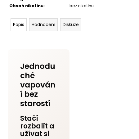
Obsah nikotinu
:
bez nikotinu
Popis
Hodnocení
Diskuze
Jednodu
ché
vapován
í bez
starostí
Stačí
rozbalit a
užívat si