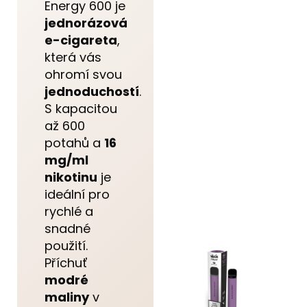
Energy 600 je
jednorázová
e-cigareta
,
která vás
ohromí svou
jednoduchostí
.
S kapacitou
až 600
potahů a
16
mg/ml
nikotinu
je
ideální pro
rychlé a
snadné
použití.
Příchuť
modré
maliny
v