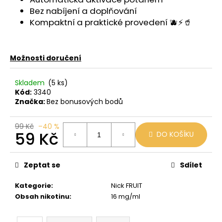
č
Bez nabíjení a doplňování
u
j
Kompaktní a praktické provedení 🫐⚡🥤
e
m
e
Možnosti doručení
Skladem
(5 ks)
OXVA
Kód:
3340
EZ
CARTRIDGE
Značka:
Bez bonusových bodů
3ML
0,8
99 Kč
–40 %
OHM
59 Kč
DO KOŠÍKU
109
Kč
Měrná
cena:
Zeptat se
Sdílet
Kategorie
:
Nick FRUIT
Obsah nikotinu
:
16 mg/ml