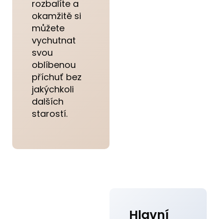
rozbalíte a
okamžitě si
můžete
vychutnat
svou
oblíbenou
příchuť bez
jakýchkoli
dalších
starostí.
Hlavní