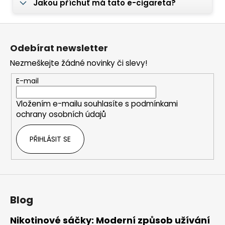
Jakou příchuť má tato e-cigareta?
Z
á
Odebírat newsletter
p
Nezmeškejte žádné novinky či slevy!
a
t
E-mail
í
Vložením e-mailu souhlasíte s
podmínkami
ochrany osobních údajů
PŘIHLÁSIT SE
Blog
Nikotinové sáčky: Moderní způsob užívání