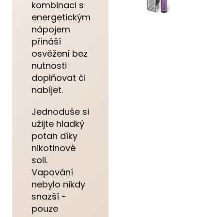
kombinaci s
energetickým
nápojem
přináší
osvěžení bez
nutnosti
doplňovat či
nabíjet.
Jednoduše si
užijte hladký
potah díky
nikotinové
soli.
Vapování
nebylo nikdy
snazší -
pouze