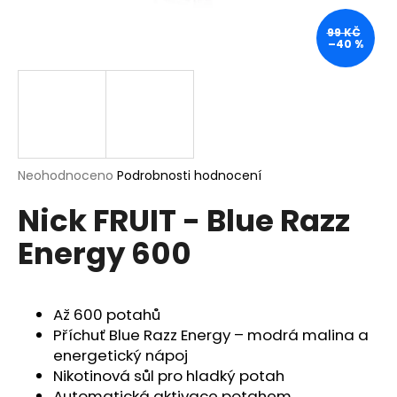
a
99 KČ
j
–40 %
í
t
?
Průměrné
Neohodnoceno
Podrobnosti hodnocení
hodnocení
HLEDAT
Nick FRUIT - Blue Razz
produktu
je
Energy 600
0,0
z
5
D
hvězdiček.
o
Až 600 potahů
p
Příchuť Blue Razz Energy – modrá malina a
o
energetický nápoj
r
Nikotinová sůl pro hladký potah
u
Automatická aktivace potahem