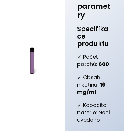
paramet
ry
Specifika
ce
produktu
✓ Počet
potahů:
600
✓ Obsah
nikotinu:
16
mg/ml
✓ Kapacita
baterie: Není
uvedeno