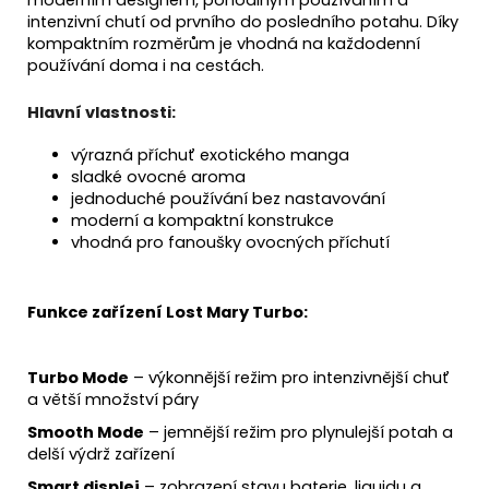
intenzivní chutí od prvního do posledního potahu. Díky
kompaktním rozměrům je vhodná na každodenní
používání doma i na cestách.
Hlavní vlastnosti:
výrazná příchuť exotického manga
sladké ovocné aroma
jednoduché používání bez nastavování
moderní a kompaktní konstrukce
vhodná pro fanoušky ovocných příchutí
Funkce zařízení Lost Mary Turbo:
Turbo Mode
– výkonnější režim pro intenzivnější chuť
a větší množství páry
Smooth Mode
– jemnější režim pro plynulejší potah a
delší výdrž zařízení
Smart displej
– zobrazení stavu baterie, liquidu a