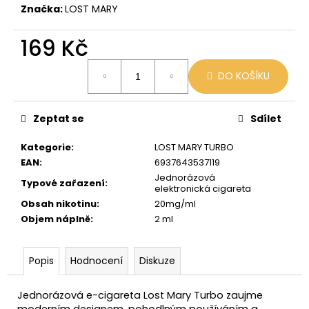
č
Značka:
LOST MARY
u
j
169 Kč
e
m
Měrná
e
DO KOŠÍKU
cena:
LIO
Zeptat se
Sdílet
POD
SUMMER
Kategorie
:
LOST MARY TURBO
MIX
EAN
:
6937643537119
59
Jednorázová
Kč
Typové zařazení
:
elektronická cigareta
Původně:
Obsah nikotinu
:
20mg/ml
99
Kč
Objem náplně
:
2 ml
Popis
Hodnocení
Diskuze
Jednorázová e-cigareta Lost Mary Turbo zaujme
moderním designem, pohodlným používáním a