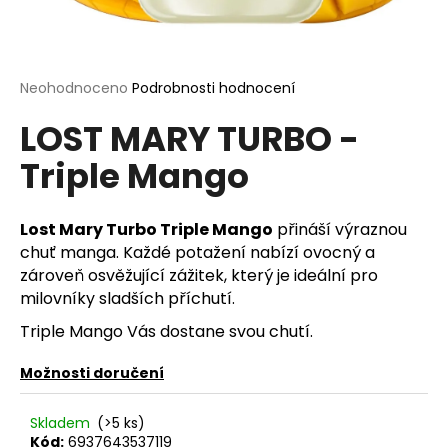
a
j
í
Průměrné
Neohodnoceno
Podrobnosti hodnocení
t
hodnocení
?
LOST MARY TURBO -
produktu
je
Triple Mango
0,0
z
5
hvězdiček.
Lost Mary Turbo Triple Mango
přináší výraznou
HLEDAT
chuť manga. Každé potažení nabízí ovocný a
zároveň osvěžující zážitek, který je ideální pro
milovníky sladších příchutí.
D
Triple Mango Vás dostane svou chutí.
o
p
Možnosti doručení
o
r
Skladem
(>5 ks)
u
Kód:
6937643537119