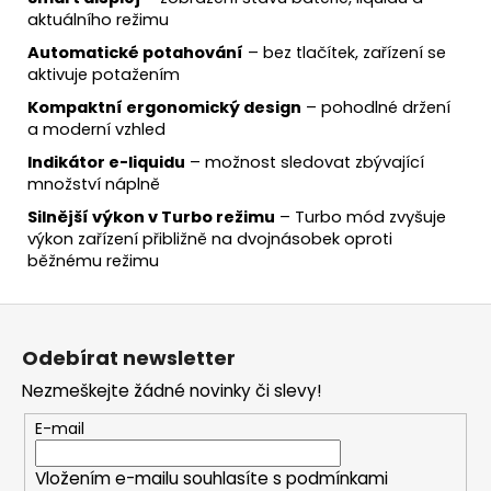
aktuálního režimu
Automatické potahování
– bez tlačítek, zařízení se
aktivuje potažením
Kompaktní ergonomický design
– pohodlné držení
a moderní vzhled
Indikátor e-liquidu
– možnost sledovat zbývající
množství náplně
Silnější výkon v Turbo režimu
– Turbo mód zvyšuje
výkon zařízení přibližně na dvojnásobek oproti
běžnému režimu
Z
á
Odebírat newsletter
p
Nezmeškejte žádné novinky či slevy!
a
t
E-mail
í
Vložením e-mailu souhlasíte s
podmínkami