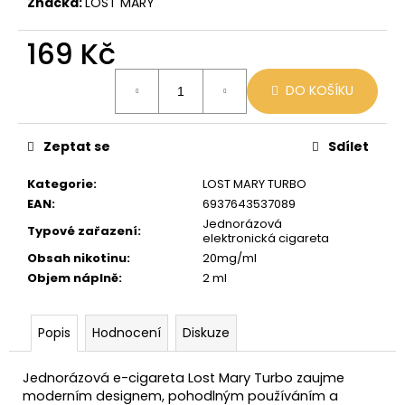
č
Značka:
LOST MARY
u
j
169 Kč
e
Měrná
m
DO KOŠÍKU
cena:
e
Zeptat se
Sdílet
LIO
POD
Kategorie
:
LOST MARY TURBO
SUMMER
MIX
EAN
:
6937643537089
Jednorázová
59
Typové zařazení
:
elektronická cigareta
Kč
Původně:
Obsah nikotinu
:
20mg/ml
99
Objem náplně
:
2 ml
Kč
Popis
Hodnocení
Diskuze
Jednorázová e-cigareta Lost Mary Turbo zaujme
moderním designem, pohodlným používáním a