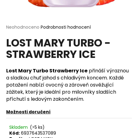
a
j
í
Průměrné
Neohodnoceno
Podrobnosti hodnocení
t
hodnocení
?
LOST MARY TURBO -
produktu
je
STRAWBERRY ICE
0,0
z
5
hvězdiček.
Lost Mary Turbo Strawberry Ice
přináší výraznou
HLEDAT
a sladkou chuť jahod s chladivým koncem. Každé
potažení nabízí ovocný a zároveň osvěžující
zážitek, který je ideální pro milovníky sladších
D
příchutí s ledovým zakončením.
o
p
Možnosti doručení
o
r
Skladem
(>5 ks)
u
Kód:
6937643537089