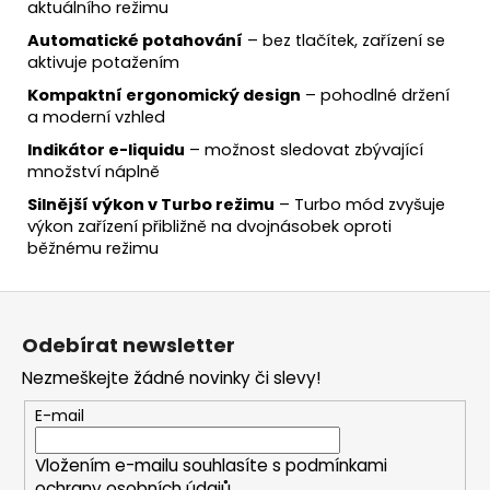
aktuálního režimu
Automatické potahování
– bez tlačítek, zařízení se
aktivuje potažením
Kompaktní ergonomický design
– pohodlné držení
a moderní vzhled
Indikátor e-liquidu
– možnost sledovat zbývající
množství náplně
Silnější výkon v Turbo režimu
– Turbo mód zvyšuje
výkon zařízení přibližně na dvojnásobek oproti
běžnému režimu
Z
á
Odebírat newsletter
p
Nezmeškejte žádné novinky či slevy!
a
t
E-mail
í
Vložením e-mailu souhlasíte s
podmínkami
ochrany osobních údajů