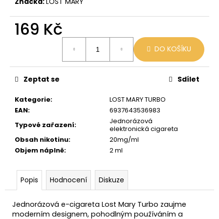
č
Značka:
LOST MARY
u
j
169 Kč
e
Měrná
m
DO KOŠÍKU
cena:
e
Zeptat se
Sdílet
VENIX
PRO
Kategorie
:
LOST MARY TURBO
CAPPUCINO-
X
EAN
:
6937643536983
Jednorázová
79
Typové zařazení
:
elektronická cigareta
Kč
Původně:
Obsah nikotinu
:
20mg/ml
169
Objem náplně
:
2 ml
Kč
Popis
Hodnocení
Diskuze
Jednorázová e-cigareta Lost Mary Turbo zaujme
moderním designem, pohodlným používáním a