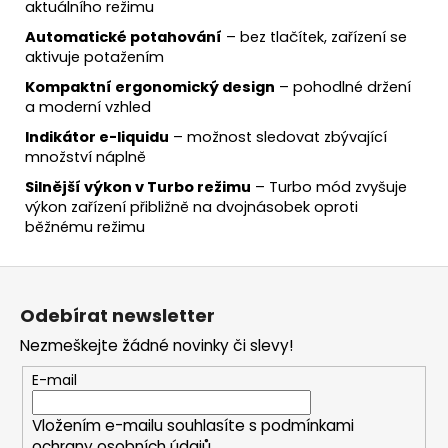
aktuálního režimu
Automatické potahování
– bez tlačítek, zařízení se
aktivuje potažením
Kompaktní ergonomický design
– pohodlné držení
a moderní vzhled
Indikátor e-liquidu
– možnost sledovat zbývající
množství náplně
Silnější výkon v Turbo režimu
– Turbo mód zvyšuje
výkon zařízení přibližně na dvojnásobek oproti
běžnému režimu
Z
á
Odebírat newsletter
p
Nezmeškejte žádné novinky či slevy!
a
t
E-mail
í
Vložením e-mailu souhlasíte s
podmínkami
ochrany osobních údajů