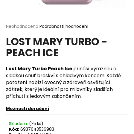
a
j
í
Průměrné
Neohodnoceno
Podrobnosti hodnocení
t
hodnocení
?
LOST MARY TURBO -
produktu
je
PEACH ICE
0,0
z
5
hvězdiček.
Lost Mary Turbo Peach Ice
přináší výraznou a
HLEDAT
sladkou chuť broskví s chladivým koncem. Každé
potažení nabízí ovocný a zároveň osvěžující
zážitek, který je ideální pro milovníky sladších
D
příchutí s ledovým zakončením.
o
p
Možnosti doručení
o
r
Skladem
(>5 ks)
u
Kód:
6937643536983