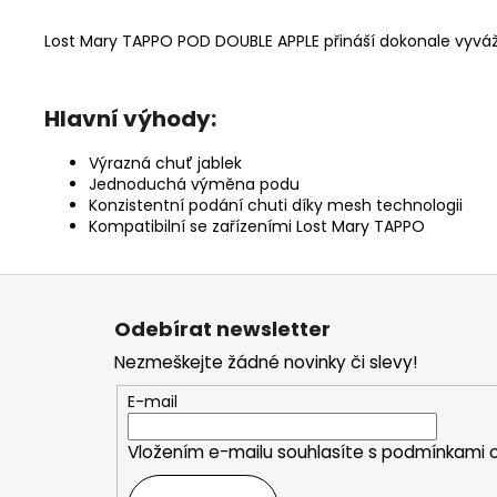
Lost Mary TAPPO POD DOUBLE APPLE přináší dokonale vyvá
Hlavní výhody:
Výrazná chuť jablek
Jednoduchá výměna podu
Konzistentní podání chuti díky mesh technologii
Kompatibilní se zařízeními Lost Mary TAPPO
Z
á
Odebírat newsletter
p
Nezmeškejte žádné novinky či slevy!
a
t
E-mail
í
Vložením e-mailu souhlasíte s
podmínkami o