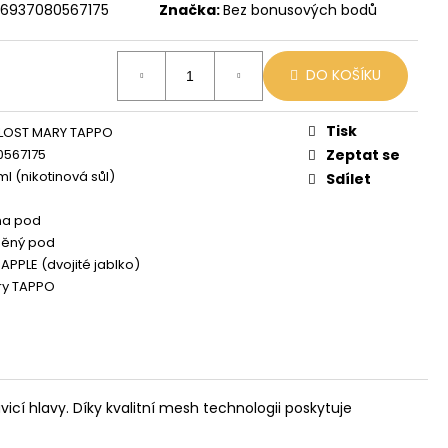
 MIX
6937080567175
Značka:
Bez bonusových bodů
DO KOŠÍKU
Tisk
 LOST MARY TAPPO
0567175
Zeptat se
l (nikotinová sůl)
Sdílet
na pod
něný pod
APPLE (dvojité jablko)
ry TAPPO
cí hlavy. Díky kvalitní mesh technologii poskytuje