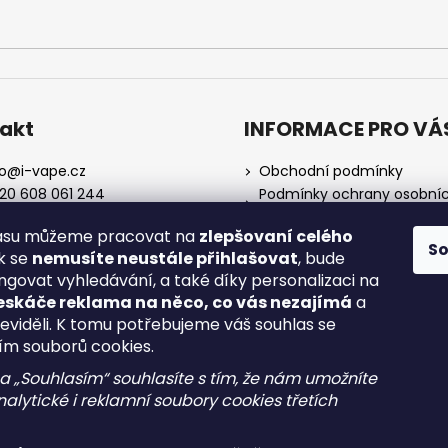
akt
INFORMACE PRO VÁ
o
@
i-vape.cz
Obchodní podmínky
20 608 061 244
Podmínky ochrany osobní
údajů
lasu můžeme pracovat na
zlepšovaní celého
O nás
S
ak se
nemusíte neustále přihlašovat
, bude
Doprava a platba
ngovat vyhledávání, a také díky personalizaci na
Zrušení objednávky
eskáče reklama na něco, co vás nezajímá
a
Reklamace a vrácení zboží
neviděli. K tomu potřebujeme váš souhlas se
Spotřební daň
ím souborů cookies.
na „Souhlasím“ souhlasíte s tím, že nám umožníte
alytické i reklamní soubory cookies třetích