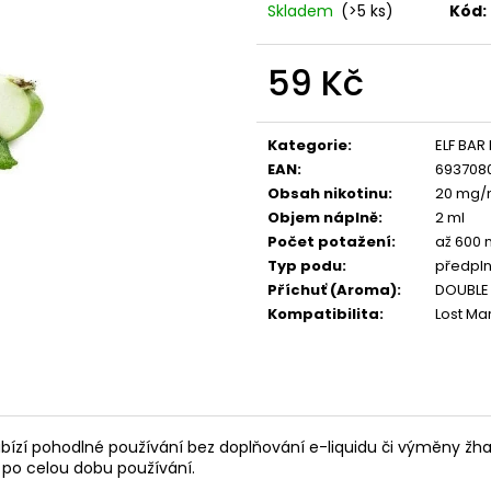
VENIX X2 COLA-X
LIO POD SUMMER
Skladem
(>5 ks)
Kód:
79 Kč
59 Kč
Původně:
169 Kč
Původně:
99 Kč
59 Kč
Měrná
cena:
Kategorie
:
ELF BAR
EAN
:
693708
Obsah nikotinu
:
20 mg/m
Objem náplně
:
2 ml
Počet potažení
:
až 600 
Typ podu
:
předpl
Příchuť (Aroma)
:
DOUBLE 
Kompatibilita
:
Lost Ma
bízí pohodlné používání bez doplňování e-liquidu či výměny žhavi
 po celou dobu používání.