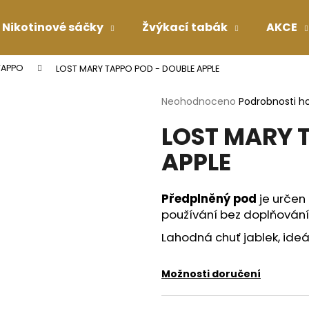
Nikotinové sáčky
Žvýkací tabák
AKCE
TAPPO
LOST MARY TAPPO POD - DOUBLE APPLE
Co potřebujete najít?
Průměrné
Neohodnoceno
Podrobnosti h
hodnocení
LOST MARY 
produktu
HLEDAT
je
APPLE
0,0
z
5
Doporučujeme
hvězdiček.
Předplněný pod
je určen
používání bez doplňování 
Lahodná chuť jablek, ideá
Možnosti doručení