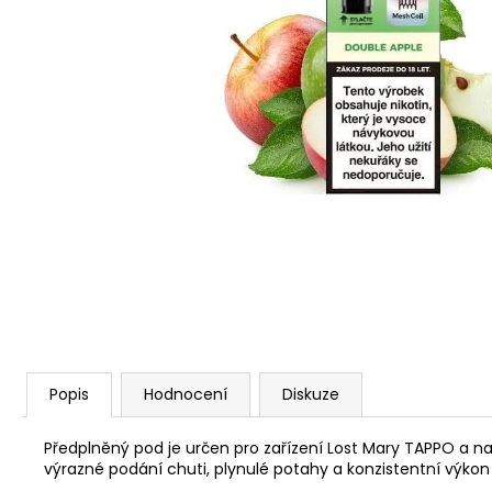
VENIX PRO CAPPUCINO-X
79 Kč
Původně:
169 Kč
Popis
Hodnocení
Diskuze
Předplněný pod je určen pro zařízení Lost Mary TAPPO a na
výrazné podání chuti, plynulé potahy a konzistentní výkon