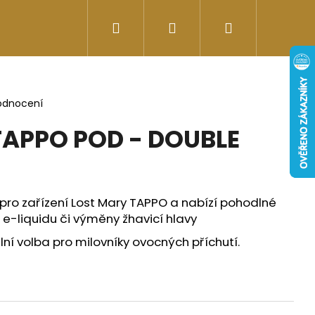
Hledat
Přihlášení
Nákupní
Doplňky stravy
Energy-kofeinové produk
košík
odnocení
TAPPO POD - DOUBLE
 pro zařízení Lost Mary TAPPO a nabízí pohodlné
e-liquidu či výměny žhavicí hlavy
lní volba pro milovníky ovocných příchutí.
Následující