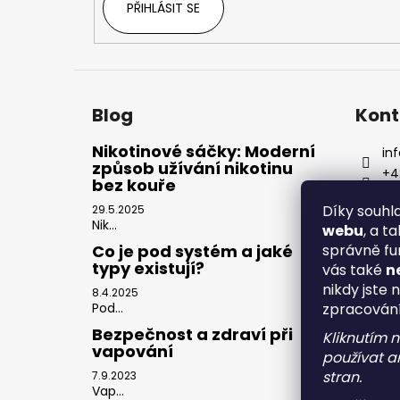
PŘIHLÁSIT SE
Blog
Kont
Nikotinové sáčky: Moderní
inf
způsob užívání nikotinu
+4
bez kouře
Díky souh
29.5.2025
Nik...
webu
, a t
správně fu
Co je pod systém a jaké
typy existují?
vás také
n
nikdy jste 
8.4.2025
zpracován
Pod...
Bezpečnost a zdraví při
Kliknutím 
vapování
používat an
stran.
7.9.2023
Vap...