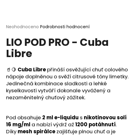
a
j
í
Průměrné
Neohodnoceno
Podrobnosti hodnocení
t
hodnocení
?
LIO POD PRO - Cuba
produktu
je
Libre
0,0
z
5
hvězdiček.
🥤🍋
Cuba Libre
přináší osvěžující chuť colového
HLEDAT
nápoje doplněnou o svěží citrusové tóny limetky.
Jedinečná kombinace sladkosti a lehké
kyselkavosti vytváří dokonale vyvážený a
D
nezaměnitelný chuťový zážitek.
o
p
o
Pod obsahuje
2 ml e-liquidu
s
nikotinovou solí
r
16 mg/ml
a nabízí výdrž až
1200 potáhnutí
.
u
Díky
mesh spirálce
zajišťuje plnou chuť a je