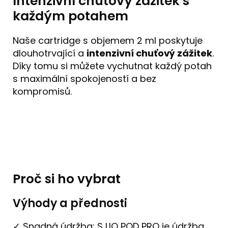
Intenzivní chuťový zážitek s
každým potahem
Naše cartridge s objemem 2 ml poskytuje
dlouhotrvající a
intenzivní chuťový zážitek
.
Díky tomu si můžete vychutnat každý potah
s maximální spokojeností a bez
kompromisů.
Proč si ho vybrat
Výhody a přednosti
✓ Snadná údržba: S LIO POD PRO je údržba