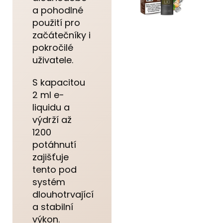
a pohodlné
použití pro
začátečníky i
pokročilé
uživatele.
S kapacitou
2 ml e-
liquidu a
výdrží až
1200
potáhnutí
zajišťuje
tento pod
systém
dlouhotrvající
a stabilní
výkon.