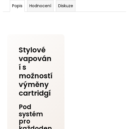
Popis
Hodnocení
Diskuze
Stylové
vapován
í s
možností
výměny
cartridgí
Pod
systém
pro
každoden