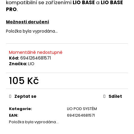
č
kompatibilní se zařízeními
LIO BASE
a
LIO BASE
u
PRO
.
j
e
Možnosti doručení
m
Položka byla vyprodána…
e
LIO
Momentálně nedostupné
POD
Kód:
6941264681571
SUMMER
Značka:
LIO
MIX
59
105 Kč
Kč
Původně:
Měrná
99
cena:
Kč
Zeptat se
Sdílet
Kategorie
:
LIO POD SYSTÉM
EAN
:
6941264681571
Položka byla vyprodána…